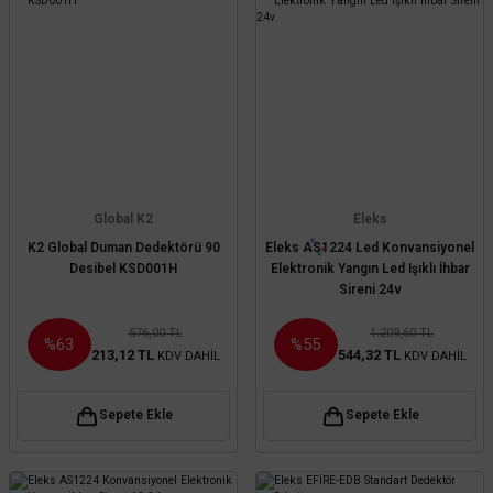
Global K2
Eleks
K2 Global Duman Dedektörü 90
Eleks AS1224 Led Konvansiyonel
Desibel KSD001H
Elektronik Yangın Led Işıklı İhbar
Sireni 24v
576,00 TL
1.209,60 TL
%63
%55
213,12 TL
544,32 TL
KDV DAHİL
KDV DAHİL
Sepete Ekle
Sepete Ekle