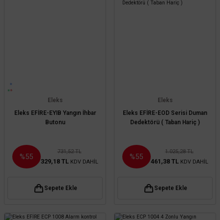
Eleks
Eleks
Eleks EFİRE-EYIB Yangın İhbar
Eleks EFİRE-EOD Serisi Duman
Butonu
Dedektörü ( Taban Hariç )
731,52 TL
1.025,28 TL
%55
%55
329,18 TL
461,38 TL
KDV DAHİL
KDV DAHİL
Sepete Ekle
Sepete Ekle