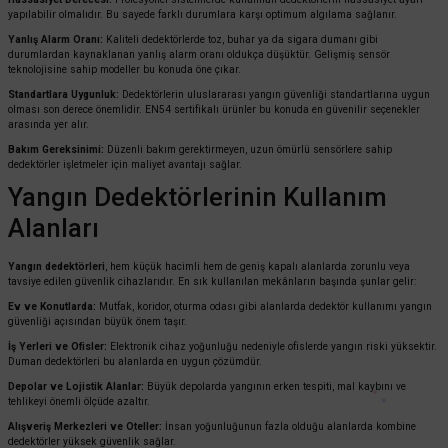
yapılabilir olmalıdır. Bu sayede farklı durumlara karşı optimum algılama sağlanır.
Yanlış Alarm Oranı:
Kaliteli dedektörlerde toz, buhar ya da sigara dumanı gibi
durumlardan kaynaklanan yanlış alarm oranı oldukça düşüktür. Gelişmiş sensör
teknolojisine sahip modeller bu konuda öne çıkar.
Standartlara Uygunluk:
Dedektörlerin uluslararası yangın güvenliği standartlarına uygun
olması son derece önemlidir. EN54 sertifikalı ürünler bu konuda en güvenilir seçenekler
arasında yer alır.
Bakım Gereksinimi:
Düzenli bakım gerektirmeyen, uzun ömürlü sensörlere sahip
dedektörler işletmeler için maliyet avantajı sağlar.
Yangın Dedektörlerinin Kullanım
Alanları
Yangın dedektörleri
, hem küçük hacimli hem de geniş kapalı alanlarda zorunlu veya
tavsiye edilen güvenlik cihazlarıdır. En sık kullanılan mekânların başında şunlar gelir:
Ev ve Konutlarda:
Mutfak, koridor, oturma odası gibi alanlarda dedektör kullanımı yangın
güvenliği açısından büyük önem taşır.
İş Yerleri ve Ofisler:
Elektronik cihaz yoğunluğu nedeniyle ofislerde yangın riski yüksektir.
Duman dedektörleri bu alanlarda en uygun çözümdür.
Depolar ve Lojistik Alanlar:
Büyük depolarda yangının erken tespiti, mal kaybını ve
tehlikeyi önemli ölçüde azaltır.
Alışveriş Merkezleri ve Oteller:
İnsan yoğunluğunun fazla olduğu alanlarda kombine
dedektörler yüksek güvenlik sağlar.