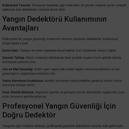
Endüstriyel Tesisler:
Kimyasal maddeler, ağır makineler ve yüksek sıcaklık içeren süreçler
nedeniyle alev dedektörleri sıklıkla tercih edilir.
Yangın Dedektörü Kullanımının
Avantajları
Profesyonel bir yangın güvenliği sisteminin temelini oluşturan dedektörler, kullanıcıya
birçok fayda sunar:
Erken Uyarı:
Yangını en erken aşamada tespit ederek hızlı müdahale imkânı sağlar.
Güvenli Tahliye:
Alarm sistemini tetikleyerek bina içindeki kişilerin hızlı şekilde tahliye
edilmesine yardımcı olur.
Can ve Mal Güvenliği:
Erken uyarı sayesinde maddi kaybın minimize edilmesi ve can
güvenliğinin sağlanması mümkün olur.
Yanlış Alarmların Azaltılması:
Kaliteli sensörlere sahip modeller, gereksiz alarm riskini
minimum düzeye indirir.
Uzun Ömürlü Kullanım:
Dayanıklı yapıları ve gelişmiş sensör teknolojileri sayesinde uzun
yıllar sorunsuz şekilde çalışırlar.
Profesyonel Yangın Güvenliği İçin
Doğru Dedektör
Yangınla ilgili risklerin artması, profesyonel güvenlik önlemlerini zorunlu hale getirmiştir.