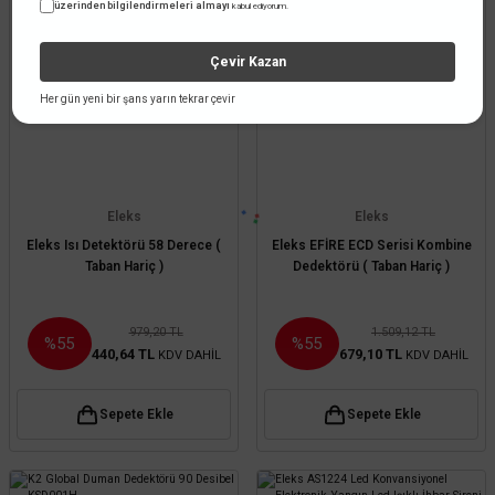
üzerinden bilgilendirmeleri almayı
kabul ediyorum.
Çevir Kazan
Her gün yeni bir şans yarın tekrar çevir
Eleks
Eleks
Eleks Isı Detektörü 58 Derece (
Eleks EFİRE ECD Serisi Kombine
Taban Hariç )
Dedektörü ( Taban Hariç )
979,20 TL
1.509,12 TL
%55
%55
440,64 TL
679,10 TL
KDV DAHİL
KDV DAHİL
Sepete Ekle
Sepete Ekle