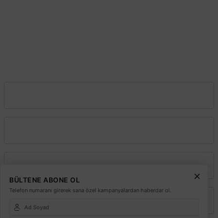
Şube:
İkitelli O.S.B. Süleyman Demirel Blv. Sinpaş İş Modern San. Sit. J16-
Başakşehir–İstanbul
0212 603 02 02
Şube:
İstoç Toptancılar Çarşısı 6. Ada 2423 Sokak No:81-83 Bağcılar \
İstanbul
0212 243 2323
info@elektrikmarket.com.tr
Vadeli Toptan Satış
Kurumsal
Alışveriş
BÜLTENE ABONE OL
Telefon numaranı girerek sana özel kampanyalardan haberdar ol.
Üyelik