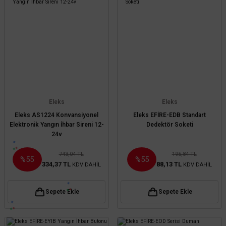
Eleks
Eleks
Eleks AS1224 Konvansiyonel
Eleks EFİRE-EDB Standart
Elektronik Yangın İhbar Sireni 12-
Dedektör Soketi
24v
743,04 TL
195,84 TL
%55
%55
334,37 TL
88,13 TL
KDV DAHİL
KDV DAHİL
Sepete Ekle
Sepete Ekle