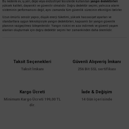
Bu nedenle ev, iş yeri, depo veya endüstriyel tesislerde kullanılan
yangın dedektörleri
yüksek kaliteli, dayanıklı ve güvenilir olmalıdır. Doğru dedektör seçimi, yalnızca alarm
sisteminin performansını değil, aynı zamanda tüm güvenlik sürecinin etkinliğini belirler.
Uzun ömürlü sensör yapısı, düşük enerji tüketimi, yüksek hassasiyet ayarları ve
standartlara uygun teknolojisiyle yangın dedektörleri, kapsamlı bir yangın güvenlik
planının vazgeçilmez bileşenleridir. Yangın riskini en aza indirmek ve güvenli yaşam
alanları oluşturmak için doğru dedektör seçimi her zamankinden daha önemlidir.
Taksit Seçenekleri
Güvenli Alışveriş İmkanı
Taksit İmkanı
256 Bit SSL sertifikası
Kargo Ücreti
İade & Değişim
Minimum Kargo Ücreti 199,00 TL
14 Gün içerisinde
dir.