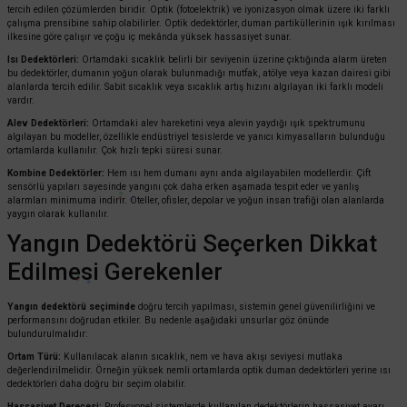
tercih edilen çözümlerden biridir. Optik (fotoelektrik) ve iyonizasyon olmak üzere iki farklı
çalışma prensibine sahip olabilirler. Optik dedektörler, duman partiküllerinin ışık kırılması
ilkesine göre çalışır ve çoğu iç mekânda yüksek hassasiyet sunar.
Isı Dedektörleri:
Ortamdaki sıcaklık belirli bir seviyenin üzerine çıktığında alarm üreten
bu dedektörler, dumanın yoğun olarak bulunmadığı mutfak, atölye veya kazan dairesi gibi
alanlarda tercih edilir. Sabit sıcaklık veya sıcaklık artış hızını algılayan iki farklı modeli
vardır.
Alev Dedektörleri:
Ortamdaki alev hareketini veya alevin yaydığı ışık spektrumunu
algılayan bu modeller, özellikle endüstriyel tesislerde ve yanıcı kimyasalların bulunduğu
ortamlarda kullanılır. Çok hızlı tepki süresi sunar.
Kombine Dedektörler:
Hem ısı hem dumanı aynı anda algılayabilen modellerdir. Çift
sensörlü yapıları sayesinde yangını çok daha erken aşamada tespit eder ve yanlış
alarmları minimuma indirir. Oteller, ofisler, depolar ve yoğun insan trafiği olan alanlarda
yaygın olarak kullanılır.
Yangın Dedektörü Seçerken Dikkat
Edilmesi Gerekenler
Yangın dedektörü seçiminde
doğru tercih yapılması, sistemin genel güvenilirliğini ve
performansını doğrudan etkiler. Bu nedenle aşağıdaki unsurlar göz önünde
bulundurulmalıdır:
Ortam Türü:
Kullanılacak alanın sıcaklık, nem ve hava akışı seviyesi mutlaka
değerlendirilmelidir. Örneğin yüksek nemli ortamlarda optik duman dedektörleri yerine ısı
dedektörleri daha doğru bir seçim olabilir.
Hassasiyet Derecesi:
Profesyonel sistemlerde kullanılan dedektörlerin hassasiyet ayarı