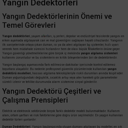
Yangın Dedektörleri
Yangın Dedektörlerinin Önemi ve
Temel Görevleri
Yangın dedektörleri
, yaşam alanları, iş yerleri, depolar ve endüstriyel tesislerde yangını en
erken aşamada algılayarak can ve mal güvenliğini sağlayan hayati cihazlardır. Yangının
ilk saniyelerinde ortaya çıkan duman, ısı ya da alevi algılayan bu sistemler, hızlı uyarı
vererek hem müdahale süresini hızlandırır hem de olası büyük felaketlerin önüne geçer.
Yangın güvenliği yönetmeliklerine göre birçok iç mekânda
yangın algılama sistemleri
kullanımı zorunludur ve bu sistemlerin en kritik bileşenlerinden biri de dedektörlerdir.
Yangın başlangıç aşamasında fark edilmezse dakikalar içerisinde kontrol edilemez
boyutlara ulaşabilir. Bu nedenle profesyonel güvenlik çözümlerinde kullanılan
yangın
dedektörü modelleri
, hassas algılama teknolojileriyle riskli durumları anında tespit eder.
Duman yoğunluğundaki değişiklik, sıcaklık artışı veya alev hareketi gibi parametreler
sürekli izlenir ve tehlike durumunda alarm sistemine sinyal gönderilir.
Yangın Dedektörü Çeşitleri ve
Çalışma Prensipleri
Elektrik ve elektronik sektöründe birçok farklı dedektör modeli bulunmaktadır. Kullanım
alanı, ortam şartları ve risk faktörlerine göre doğru ürün seçilmelidir. En yaygın kullanılan
dedektör türleri şunlardır:
Duman Dedektörleri:
Yangın başlangıcında oluşan dumanı algılayan bu modeller, en sık