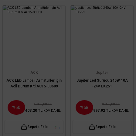
ACK
Jupiter
ACK LED Lambalı Armatürler için
Jupiter Led Sürücü 240W 10A
Acil Durum Kiti AC15-00609
-24V LK251
1.008,00 TL
2.376,00 TL
%60
%58
403,20 TL
997,92 TL
KDV DAHİL
KDV DAHİL
Sepete Ekle
Sepete Ekle