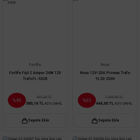
Forlife
Noas
Forlife Fişli 2 Amper 24W 12V
Noas 12V-20A Promax Trafo
TrafoFL-5028
YL20-2500
691,20 TL
1.200,00 TL
%45
%63
380,16 TL
444,00 TL
KDV DAHİL
KDV DAHİL
Sepete Ekle
Sepete Ekle