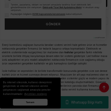
Mağazada varmı?
Mağazada varmı?
Tanıtım, pazarlama, reklam ve benzeri amaçlarla tarafıma ticari elektronik ileti
gönderilmesine izin veriyorum.
Elektronik Ticari İleti Aydınlatma Metni
'ni okudum onay
veriyorum.
Paylaştığım bilgilerin
KVKK kapsamında korunmasını
kabul ediyorum.
1
2
3
4
..
22
GÖNDER
Trafolar
Enerji kontrolünü sağlayan bununla beraber sistemi verimli hale getiren ürün ve hizmetler
noktasında gerçekten firmamız bir tedarik başarısı ortaya koymaktadır. Elektronik ve
elektrik sistemlerinde vazgeçilmez bir malzeme olan
trafolar
gerçekten farklı nitelikte
ürünlerle birlikte ihtiyaç karşılamaya devam eden bir sistemi gösteriyor. Led trafolar masa
üstü adaptörleri ve priz modeli adaptörleri noktasında firmamızın size sağlamış olduğu
ürün seçenekleri gerçekten kalitelidir ve göz kamaştırıcı özelliğe sahiptir.
İzole trafolar ve seçenekleri ile birlikte transformatör konusunda gerçekten size son derece
kaliteli ürün ve hizmet sunmaya devam ediyoruz. Muazzam bir alt yapı malzemesi olan ve
kullanıldığı her yerde yüksek performansı garanti eden sistemler güçlü ve modern yapısı ile
birlikte ihtiyaç sahiplerine gerçekten nitelikli bir ürün kataloğu oluşturmaktadır. Güvenilir
Bu internet sitesinde, kullanıcı deneyimini
ve dayanıklı malzeme konusunda her zaman müşterilerinin yanında olan firmamız güçlü
geliştirmek ve internet sitesinin verimli
ve kullanışlı modelleri ile birlikte elektrik enerjisini daha verimli kullanma konusunda
çalışmasını sağlamak amacıyla çerezler
gereken yardımı sağlamaya devam ediyor.
kullanılmaktadır.
Ayrıntıları inceleyin
DC Trafo
Whatsapp Bilgi Hattı
Tamam
Anasayfa
Menü
Whatsapp
Sepet
Hesabım
Değişik çeşitli trafolar alternatifleri konusunda son derece geniş ve nitelikli ürün yelpazesi