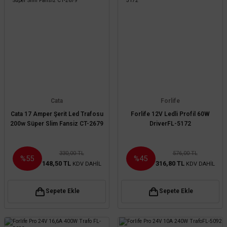
Cata
Forlife
Cata 17 Amper Şerit Led Trafosu
Forlife 12V Ledli Profil 60W
200w Süper Slim Fansiz CT-2679
DriverFL-5172
330,00 TL
576,00 TL
%55
%45
148,50 TL
316,80 TL
KDV DAHİL
KDV DAHİL
Sepete Ekle
Sepete Ekle