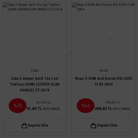
Cata
Noas
Cata 5 Amper Şerit 12v Led
Noas 3-54W Acil Durum Kiti 220V
Trafosu (60W) (SÜPER SLİM
YL89 3054
FANSIZ) CT-2674
204,00 TL
780,00 TL
%55
%63
91,80 TL
288,60 TL
KDV DAHİL
KDV DAHİL
Sepete Ekle
Sepete Ekle