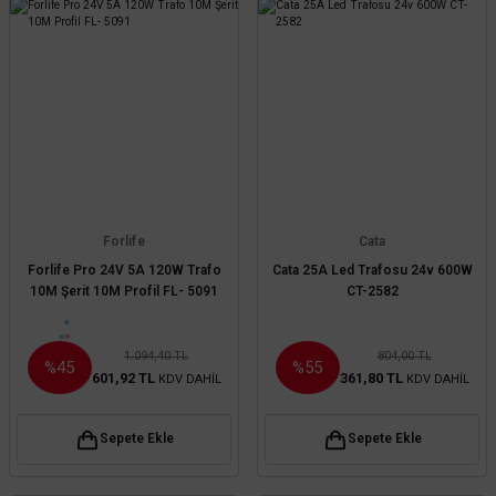
Forlife
Cata
Forlife Pro 24V 5A 120W Trafo
Cata 25A Led Trafosu 24v 600W
10M Şerit 10M Profil FL- 5091
CT-2582
1.094,40 TL
804,00 TL
%45
%55
601,92 TL
361,80 TL
KDV DAHİL
KDV DAHİL
Sepete Ekle
Sepete Ekle