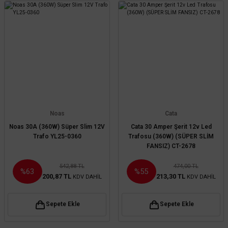
Noas
Cata
Noas 30A (360W) Süper Slim 12V
Cata 30 Amper Şerit 12v Led
Trafo YL25-0360
Trafosu (360W) (SÜPER SLİM
FANSIZ) CT-2678
542,88 TL
474,00 TL
%63
%55
200,87 TL
213,30 TL
KDV DAHİL
KDV DAHİL
Sepete Ekle
Sepete Ekle