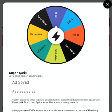
Tüm Banka Kartlarına Vade Farksız 3-5 Taksit Fırsatı Mailorder ile
100 TL
Yarın Tekrar
150 TL
%5 İndirim
200 TL
%4 İndirim
Yarın Tekrar
%3 İndirim
Anasayfa
Led Aydınlatma
Trafolar
Kupon Çarkı
Çarkı çevir hemen şansını dene.
Stoktakiler
Toplam 1312 ürün
Tanıtım, pazarlama, reklam ve benzeri amaçlarla tarafıma ticari elektronik ileti gönderilmesine izin veriyorum.
Elektronik Ticari İleti Aydınlatma Metni
'ni okudum onay veriyorum.
KVKK kapsamında tarafınızca korunmasını, sms ve WhatsApp
Paylaştığım bilgilerin