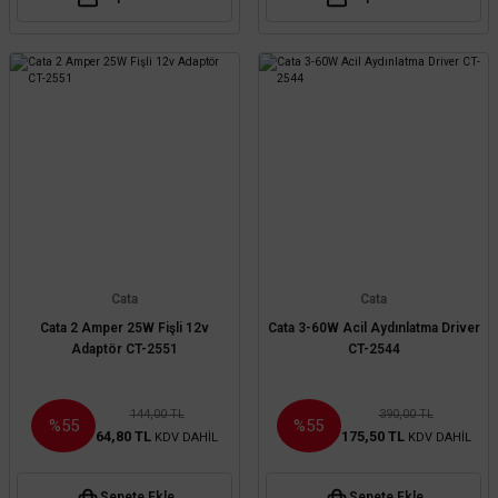
Cata
Cata
Cata 2 Amper 25W Fişli 12v
Cata 3-60W Acil Aydınlatma Driver
Adaptör CT-2551
CT-2544
144,00 TL
390,00 TL
%55
%55
64,80 TL
175,50 TL
KDV DAHİL
KDV DAHİL
Sepete Ekle
Sepete Ekle