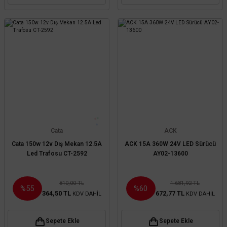
Cata
ACK
Cata 150w 12v Dış Mekan 12.5A
ACK 15A 360W 24V LED Sürücü
Led Trafosu CT-2592
AY02-13600
810,00 TL
1.681,92 TL
%55
%60
364,50 TL
672,77 TL
KDV DAHİL
KDV DAHİL
Sepete Ekle
Sepete Ekle