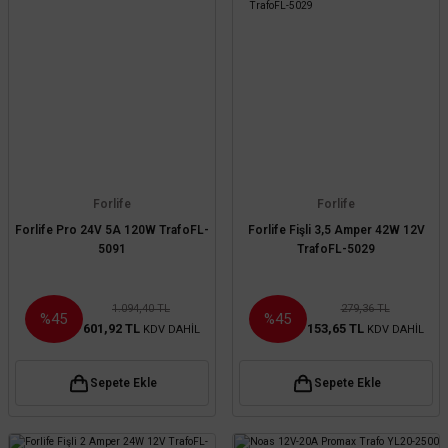
Forlife
Forlife
Forlife Pro 24V 5A 120W TrafoFL-
Forlife Fişli 3,5 Amper 42W 12V
5091
TrafoFL-5029
1.094,40 TL
279,36 TL
%45
%45
601,92 TL
153,65 TL
KDV DAHİL
KDV DAHİL
Sepete Ekle
Sepete Ekle