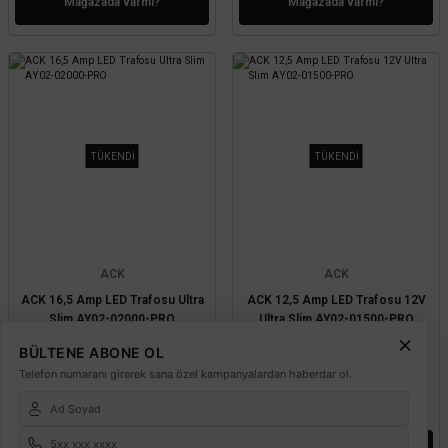
Mağazada varmı?
Mağazada varmı?
TÜKENDİ
TÜKENDİ
ACK
ACK
ACK 16,5 Amp LED Trafosu Ultra
ACK 12,5 Amp LED Trafosu 12V
Slim AY02-02000-PRO
Ultra Slim AY02-01500-PRO
BÜLTENE ABONE OL
Telefon numaranı girerek sana özel kampanyalardan haberdar ol.
1.843,20 TL
1.382,40 TL
%60
%60
737,28 TL
552,96 TL
KDV DAHİL
KDV DAHİL