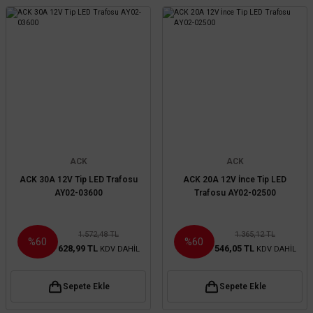
ACK
ACK
ACK 30A 12V Tip LED Trafosu
ACK 20A 12V İnce Tip LED
AY02-03600
Trafosu AY02-02500
1.572,48 TL
1.365,12 TL
%60
%60
628,99 TL
546,05 TL
KDV DAHİL
KDV DAHİL
Sepete Ekle
Sepete Ekle