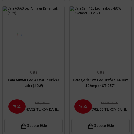
Cata
Cata
Cata 60x60 Led Armatür Driver
Cata Şerit 12v Led Trafosu 480W
Jaklı (40W)
40Amper CT-2571
105,60 TL
1.560,00 TL
%55
%55
47,52 TL
702,00 TL
KDV DAHİL
KDV DAHİL
Sepete Ekle
Sepete Ekle