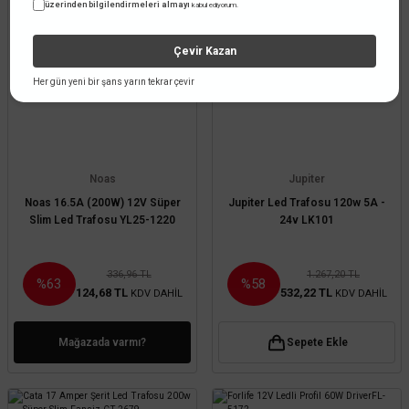
üzerinden bilgilendirmeleri almayı
kabul ediyorum.
Çevir Kazan
TÜKENDİ
Her gün yeni bir şans yarın tekrar çevir
Noas
Jupiter
Noas 16.5A (200W) 12V Süper
Jupiter Led Trafosu 120w 5A -
Slim Led Trafosu YL25-1220
24v LK101
336,96 TL
1.267,20 TL
%63
%58
124,68 TL
532,22 TL
KDV DAHİL
KDV DAHİL
Mağazada varmı?
Sepete Ekle