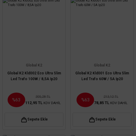
Global K2
Global K2
Global K2 Kld002 Eco Ultra Slim
Global K2 Kld001 Eco Ultra Slim
Led Trafo 100W / 8,5A Ip20
Led Trafo 60W / 5A Ip20
305,28 TL
213,12 TL
%63
%63
112,95 TL
78,85 TL
KDV DAHİL
KDV DAHİL
Sepete Ekle
Sepete Ekle