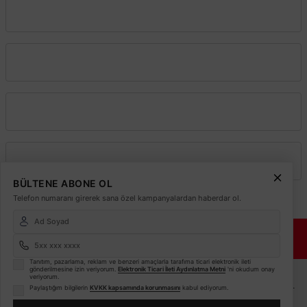
Vadeli Toptan Satış
Kurumsal
Alışveriş
Üyelik
BÜLTENE ABONE OL
Telefon numaranı girerek sana özel kampanyalardan haberdar ol.
© 2026
Elektrikmarket.com.tr
Tüm hakları saklıdır.
Sitemiz 256 Bit SSL ile
Güvende!
Tanıtım, pazarlama, reklam ve benzeri amaçlarla tarafıma ticari elektronik ileti
ETBİS
gönderilmesine izin veriyorum.
Elektronik Ticari İleti Aydınlatma Metni
'ni okudum onay
veriyorum.
Sitemiz ETBİS sistemine kayıtlı güvenilir bir e-ticaret sitesidir.
Paylaştığım bilgilerin
KVKK kapsamında korunmasını
kabul ediyorum.