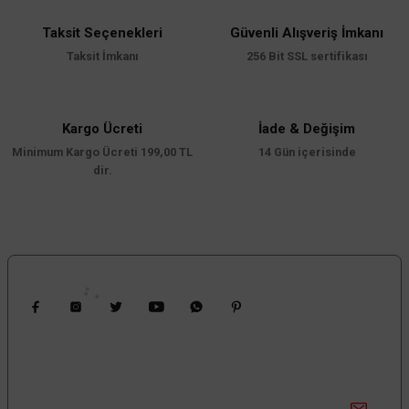
Taksit Seçenekleri
Güvenli Alışveriş İmkanı
Taksit İmkanı
256 Bit SSL sertifikası
Kargo Ücreti
İade & Değişim
Minimum Kargo Ücreti 199,00 TL
14 Gün içerisinde
dir.
Bizi Takip Edin
Kampanyalardan Haberdar Ol!
Güncel kampanyalar ve yenilikleri ilk bilen sen ol.