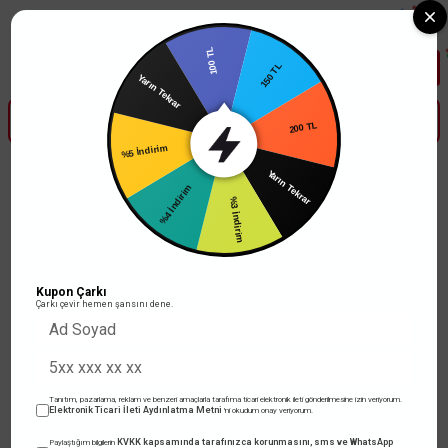
Tüm Banka Kartlarına Vade Farksız 3-5 Taksit Fırsatı Mailorder ile
100 TL
150 TL
Yarın Tekrar
200 TL
%5 İndirim
Yarın Tekrar
%4 İndirim
%3 İndirim
Kupon Çarkı
Çarkı çevir hemen şansını dene.
Tanıtım, pazarlama, reklam ve benzeri amaçlarla tarafıma ticari elektronik ileti gönderilmesine izin veriyorum.
Elektronik Ticari İleti Aydınlatma Metni
'ni okudum onay veriyorum.
KVKK kapsamında tarafınızca korunmasını, sms ve WhatsApp
Paylaştığım bilgilerin