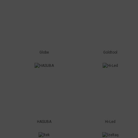
Globe
Goldtool
HASUBA
Hi-Led