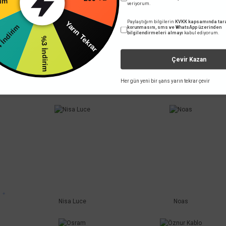
200 TL
veriyorum.
Paylaştığım bilgilerin
KVKK kapsamında tara
İndirim
Yarın Tekrar
korunmasını, sms ve WhatsApp üzerinden
bilgilendirmeleri almayı
kabul ediyorum.
%3 İndirim
Çevir Kazan
Her gün yeni bir şans yarın tekrar çevir
Marsstar
MEANWELL
Nisa Luce
Noas