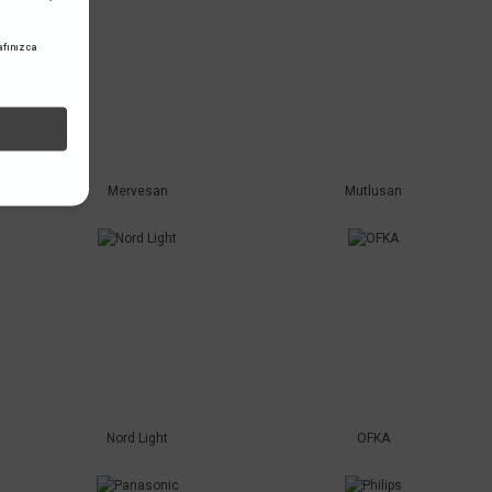
fınızca
Mervesan
Mutlusan
Nord Light
OFKA