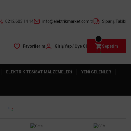
der ile
0212 603 14 14
info@elektrikmarket.com.tr
Sipariş Takibi
Favorilerim
Giriş Yap
/
Üye Ol
Sepetim
ELEKTRIK TESISAT MALZEMELERI
YENI GELENLER