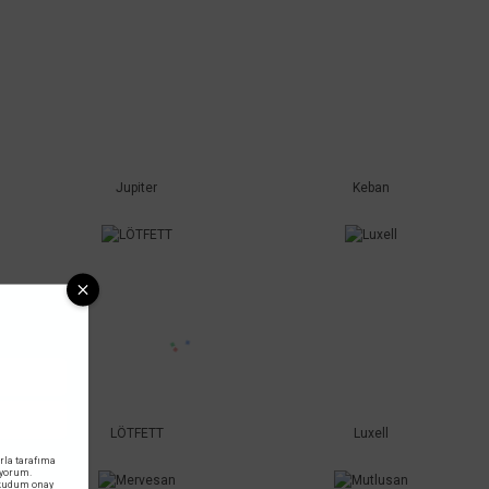
Jupiter
Keban
LÖTFETT
Luxell
rla tarafıma
iyorum.
okudum onay