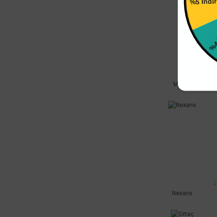
%4 
Makita
Nexans