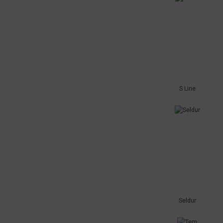
S Line
Seldur