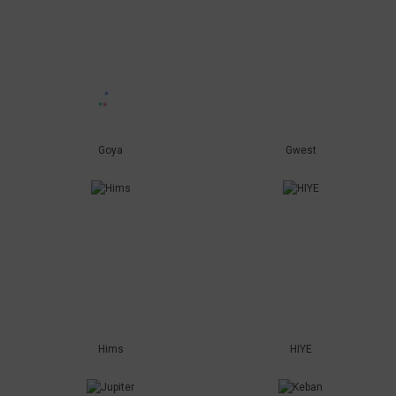
Goya
Gwest
Hims
HIYE