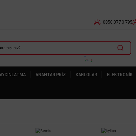
Tüm Banka Kartlarına Vade Farksız 3-5 Taksit Fırsatı Mailor
0850 377 0 795
 AYDINLATMA
ANAHTAR PRIZ
KABLOLAR
ELEKTRONIK