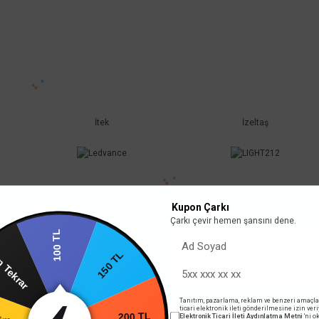
İtek
İzeltaş
Kupon Çarkı
Çarkı çevir hemen şansını dene.
100 TL
ın Tekrar
150 TL
Ledvance
LIGHT212
Tanıtım, pazarlama, reklam ve benzeri amaçla
ticari elektronik ileti gönderilmesine izin ver
rim
Elektronik Ticari İleti Aydınlatma Metni
'ni 