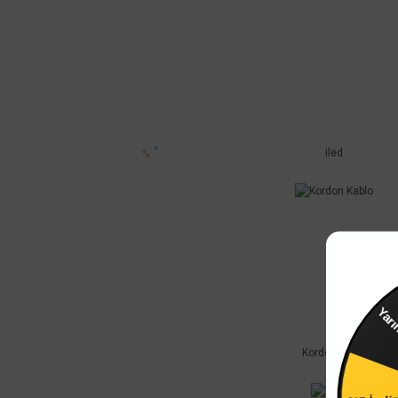
iled
Yar
Kordon Kablo
%5 İndi