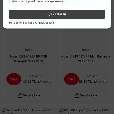
üzerinden bilgilendirmeleri almayı
kabul ediyorum.
Çevir Kazan
Her gün yeni bir şans yarın tekrar çevir
Noas
Noas
Noas 12-24V 36A RF RGB
Noas 5-24V 12A RF Mini Kumanda
Kumanda YL27 3600
YL27 1201
396,00 TL
240,00 TL
%63
%63
146,52 TL
88,80 TL
KDV DAHİL
KDV DAHİL
Sepete Ekle
Sepete Ekle