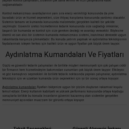
yapılan kontrol çalışmaları, sistemin çok daha verimli ve hızlı çalışmasına katkı
sağlamaktadır.
Kontrol mekanizması avantajlarının yanı sıra enerji verimliliği konusunda da yine
buradaki ürün ve hizmet seçenekleri, size ihtiyaç karşılama konusunda yardımcı olacaktır.
Sistemin tamamı ve kumanda konusunda malzemeler, gerçekten kaliteli bir şekilde
seçilmiştir. Güvenilir üretici hizmetlerinin tedarik konusunda size sağladığı imkânlar,
başarılı bir kumanda ve kontrol için size gereken desteği ve avantajı verecektir. Böylesine
önemli ve can alıcı bir sistemin kumanda mekanizması sistemi, inanılmaz derecede uygun
rakamlarda karşınıza çıkmaktadır. Bu konuda yatırım yapmak ve aydınlatma teknolojisinin
faydalanmak isteyen herkes için kaliteli ürün ve uygun fiyatlar çok büyük önem taşıyor.
Aydınlatma Kumandaları Ve Fiyatları
Güçlü ve güvenilir tedarik çalışmaları ile birlikte müşteri memnuniyeti için çok çalışan ciddi
bir firmanın hem hizmetindeyim bakımından sunumları çok büyük önem taşıyor. Etkileyici
ve göz kamaştırıcı seçenekleri ile birlikte tedarik noktasında yapılan çalışmalar, aydınlatma
teknolojisi için ve uzaktan kumanda ürün seçenekleri için iyi bir sonuç ortaya koyuyor.
Aydınlatma kumandaları
fiyatları bütçenize uygun bir çözüm oluşturan rakamsal koşulu
temsil ediyor. Enerji kullanım kabiliyeti ve yüksek performans konusunda ortaya koyduğu
sonuçlarla birlikte bu konuda insanların güvenini kazanmış olan sistemler gerçekten
memnuniyet açısından muazzam bir görüntü ortaya koyuyor.
Taksit Seçenekleri
Güvenli Alışveriş İmkanı