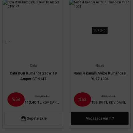
TÜKENDİ
Cata
Noas
Cata RGB Kumanda 216W 18
Noas 4 Kanallı Avize Kumandası
Amper CT-9147
YL27 1004
270,00 TL
432,00 TL
%58
%63
113,40 TL
159,84 TL
KDV DAHİL
KDV DAHİL
Sepete Ekle
Mağazada varmı?