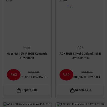
Noas
ACK
Noas 6A 12V IR RGB Kumanda
ACK RGB Sinyal Güçlendirici IR
YL27 0600
AY30-01010
138,00 TL
950,40 TL
%63
%60
51,06 TL
380,16 TL
KDV DAHİL
KDV DAHİL
Sepete Ekle
Sepete Ekle