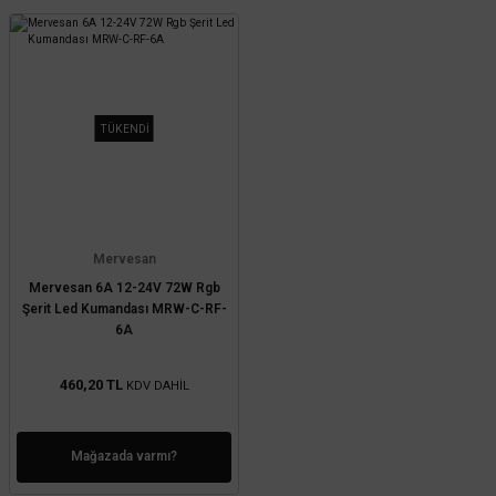
TÜKENDİ
Mervesan
Mervesan 6A 12-24V 72W Rgb
Şerit Led Kumandası MRW-C-RF-
6A
460,20 TL
KDV DAHİL
Mağazada varmı?