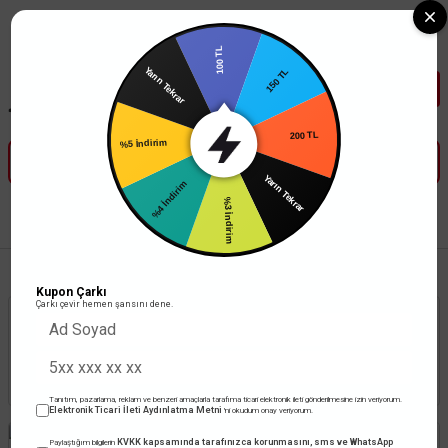
Tüm Banka Kartlarına Vade Farksız 3-5 Taksit Fırsatı Mailorder ile
100 TL
150 TL
Yarın Tekrar
200 TL
%5 İndirim
Yarın Tekrar
%4 İndirim
%3 İndirim
Anasayfa
Aydınlatma
Aydınlatma Kumandaları
Kupon Çarkı
Çarkı çevir hemen şansını dene.
Stoktakiler
Toplam 29 ürün
Tanıtım, pazarlama, reklam ve benzeri amaçlarla tarafıma ticari elektronik ileti gönderilmesine izin veriyorum.
Elektronik Ticari İleti Aydınlatma Metni
'ni okudum onay veriyorum.
KVKK kapsamında tarafınızca korunmasını, sms ve WhatsApp
Paylaştığım bilgilerin