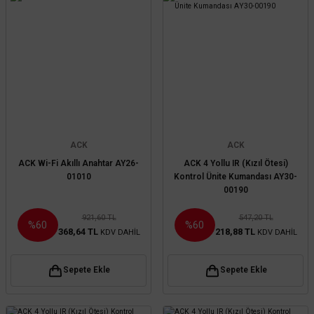
ACK
ACK
ACK Wi-Fi Akıllı Anahtar AY26-
ACK 4 Yollu IR (Kızıl Ötesi)
01010
Kontrol Ünite Kumandası AY30-
00190
921,60 TL
547,20 TL
%60
%60
368,64 TL
218,88 TL
KDV DAHİL
KDV DAHİL
Sepete Ekle
Sepete Ekle