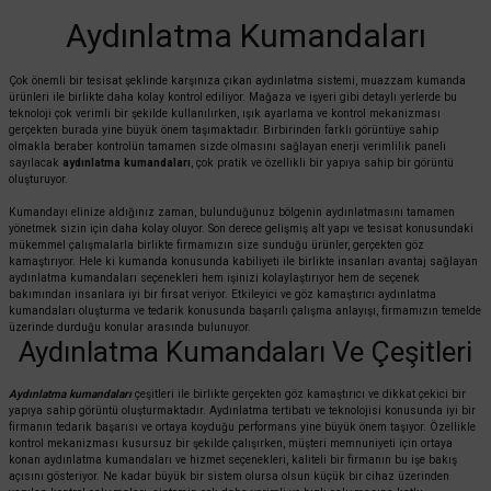
Aydınlatma Kumandaları
Çok önemli bir tesisat şeklinde karşınıza çıkan aydınlatma sistemi, muazzam kumanda
ürünleri ile birlikte daha kolay kontrol ediliyor. Mağaza ve işyeri gibi detaylı yerlerde bu
teknoloji çok verimli bir şekilde kullanılırken, ışık ayarlama ve kontrol mekanizması
gerçekten burada yine büyük önem taşımaktadır. Birbirinden farklı görüntüye sahip
olmakla beraber kontrolün tamamen sizde olmasını sağlayan enerji verimlilik paneli
sayılacak
aydınlatma kumandaları
, çok pratik ve özellikli bir yapıya sahip bir görüntü
oluşturuyor.
Kumandayı elinize aldığınız zaman, bulunduğunuz bölgenin aydınlatmasını tamamen
yönetmek sizin için daha kolay oluyor. Son derece gelişmiş alt yapı ve tesisat konusundaki
mükemmel çalışmalarla birlikte firmamızın size sunduğu ürünler, gerçekten göz
kamaştırıyor. Hele ki kumanda konusunda kabiliyeti ile birlikte insanları avantaj sağlayan
aydınlatma kumandaları seçenekleri hem işinizi kolaylaştırıyor hem de seçenek
bakımından insanlara iyi bir fırsat veriyor. Etkileyici ve göz kamaştırıcı aydınlatma
kumandaları oluşturma ve tedarik konusunda başarılı çalışma anlayışı, firmamızın temelde
üzerinde durduğu konular arasında bulunuyor.
Aydınlatma Kumandaları Ve Çeşitleri
Aydınlatma kumandaları
çeşitleri ile birlikte gerçekten göz kamaştırıcı ve dikkat çekici bir
yapıya sahip görüntü oluşturmaktadır. Aydınlatma tertibatı ve teknolojisi konusunda iyi bir
firmanın tedarik başarısı ve ortaya koyduğu performans yine büyük önem taşıyor. Özellikle
kontrol mekanizması kusursuz bir şekilde çalışırken, müşteri memnuniyeti için ortaya
konan aydınlatma kumandaları ve hizmet seçenekleri, kaliteli bir firmanın bu işe bakış
açısını gösteriyor. Ne kadar büyük bir sistem olursa olsun küçük bir cihaz üzerinden