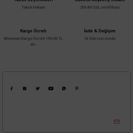
Taksit İmkanı
256 Bit SSL sertifikası
Kargo Ücreti
İade & Değişim
Minimum Kargo Ücreti 199,00 TL
14 Gün içerisinde
dir.
Bizi Takip Edin
Kampanyalardan Haberdar Ol!
Güncel kampanyalar ve yenilikleri ilk bilen sen ol.