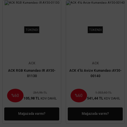
TÜKENDİ
TÜKENDİ
ACK
ACK
ACK RGB Kumandası IR AY30-
ACK 4'lü Avize Kumandası AY30-
01130
00140
264,96 TL
1.353,60 TL
%60
%60
105,98 TL
541,44 TL
KDV DAHİL
KDV DAHİL
Mağazada varmı?
Mağazada varmı?