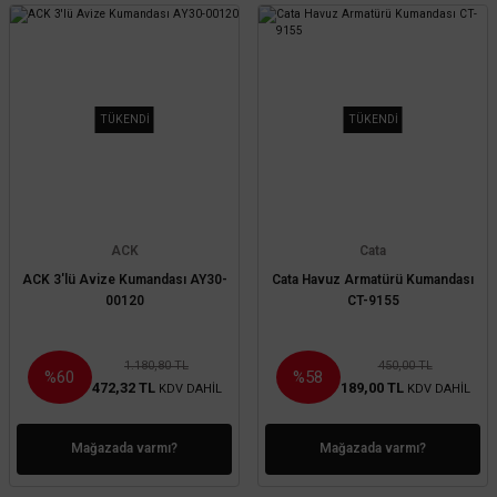
TÜKENDİ
TÜKENDİ
ACK
Cata
ACK 3'lü Avize Kumandası AY30-
Cata Havuz Armatürü Kumandası
00120
CT-9155
1.180,80 TL
450,00 TL
%60
%58
472,32 TL
189,00 TL
KDV DAHİL
KDV DAHİL
Mağazada varmı?
Mağazada varmı?