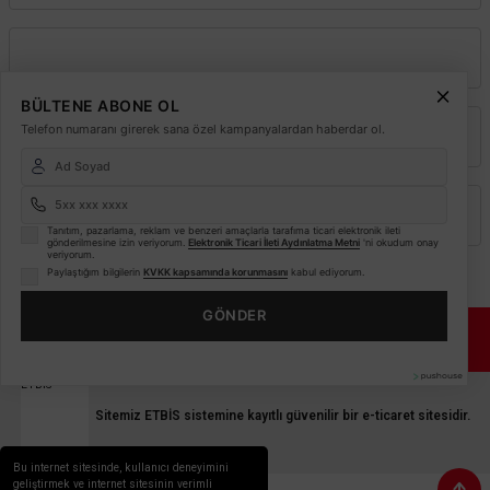
Kurumsal
BÜLTENE ABONE OL
Telefon numaranı girerek sana özel kampanyalardan haberdar ol.
Alışveriş
Üyelik
Tanıtım, pazarlama, reklam ve benzeri amaçlarla tarafıma ticari elektronik ileti
gönderilmesine izin veriyorum.
Elektronik Ticari İleti Aydınlatma Metni
'ni okudum onay
veriyorum.
Paylaştığım bilgilerin
KVKK kapsamında korunmasını
kabul ediyorum.
GÖNDER
© 2026
Elektrikmarket.com.tr
Tüm hakları saklıdır.
Sitemiz 256 Bit SSL ile
Güvende!
ETBİS
Sitemiz ETBİS sistemine kayıtlı güvenilir bir e-ticaret sitesidir.
Bu internet sitesinde, kullanıcı deneyimini
geliştirmek ve internet sitesinin verimli