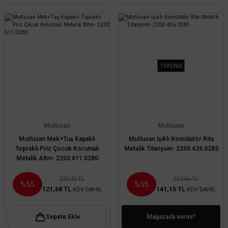
TÜKENDİ
Mutlusan
Mutlusan
Mutlusan Mek+Tuş Kapaklı
Mutlusan Işıklı Komütatör Rita
Topraklı Priz Çocuk Korumalı
Metalik Titanyum- 2200 426 0283
Metalik Altın- 2200 611 0280
270,40 TL
313,66 TL
%55
%55
121,68 TL
141,15 TL
KDV DAHİL
KDV DAHİL
Sepete Ekle
Mağazada varmı?