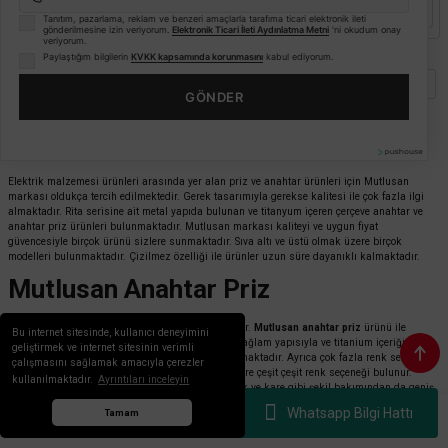
Mağazada varmı?
Sepete Ekle
Tanıtım, pazarlama, reklam ve benzeri amaçlarla tarafıma ticari elektronik ileti
gönderilmesine izin veriyorum.
Elektronik Ticari İleti Aydınlatma Metni
'ni okudum onay
veriyorum.
Paylaştığım bilgilerin
KVKK kapsamında korunmasını
kabul ediyorum.
1
2
3
4
GÖNDER
Mutlusan Rita Metalik Serisi
Elektrik malzemesi ürünleri arasında yer alan priz ve anahtar ürünleri için Mutlusan
markası oldukça tercih edilmektedir. Gerek tasarımıyla gerekse kalitesi ile çok fazla ilgi
almaktadır. Rita serisine ait metal yapıda bulunan ve titanyum içeren çerçeve anahtar ve
anahtar priz ürünleri bulunmaktadır. Mutlusan markası kaliteyi ve uygun fiyat
güvencesiyle birçok ürünü sizlere sunmaktadır. Sıva altı ve üstü olmak üzere birçok
modelleri bulunmaktadır. Çizilmez özelliği ile ürünler uzun süre dayanıklı kalmaktadır.
Mutlusan Anahtar Priz
Anahtar priz elektrik akımını sağlayan bir üründür.
Mutlusan anahtar priz
ürünü ile
Bu internet sitesinde, kullanıcı deneyimini
elektrik akışını güçlü bir şekilde sağlamaktadır. Sağlam yapısıyla ve titanium içeriği ile
geliştirmek ve internet sitesinin verimli
uzun süre kullanabileceğiniz kaliteli ürünler sunmaktadır. Ayrıca çok fazla renk seçeneği
çalışmasını sağlamak amacıyla çerezler
de mevcuttur. Beyaz, gri, metal ve siyah olmak üzere çeşit çeşit renk seçeneği bulunur.
kullanılmaktadır.
Ayrıntıları inceleyin
Zengin renk seçeneğinin yanında da oval, yuvarlak ve kare gibi şekil bakımından da geniş
bir skalaya sahiptir.
Whatsapp Bilgi Hattı
Tamam
Mutlusan Rita Anahtar
Anasayfa
Menü
Whatsapp
Sepet
Hesabım