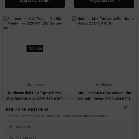
Mağazada varmı?
Mağazada varmı?
TÜKENDİ
Mutlusan
Mutlusan
Mutlusan İkili Usb Topraklı Priz
Mutlusan Mek+Tuş Vavien Rita
Rita Metalik İnox 2220 619 0282
Natural - Beyaz 2200 403 0201
(Çerçeve Dahil)
BÜLTENE ABONE OL
Telefon numaranı girerek sana özel kampanyalardan haberdar ol.
1.243,80 TL
156,83 TL
%55
%65
559,71 TL
54,89 TL
KDV DAHİL
KDV DAHİL