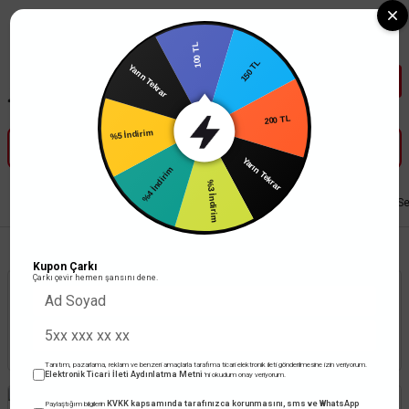
Tüm Banka Kartlarına Vade Farksız 3-5 Taksit Fırsatı Mailorder ile
100 TL
Yarın Tekrar
150 TL
%5 İndirim
200 TL
%4 İndirim
Yarın Tekrar
%3 İndirim
Anasayfa
Anahtar Priz
Mutlusan Anahtar / Priz
Mutlusan Rita Metalik Se
Kupon Çarkı
Çarkı çevir hemen şansını dene.
Stoktakiler
Toplam 199 ürün
Tanıtım, pazarlama, reklam ve benzeri amaçlarla tarafıma ticari elektronik ileti gönderilmesine izin veriyorum.
Elektronik Ticari İleti Aydınlatma Metni
'ni okudum onay veriyorum.
KVKK kapsamında tarafınızca korunmasını, sms ve WhatsApp
Paylaştığım bilgilerin