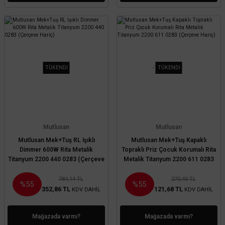
TÜKENDİ
TÜKENDİ
Mutlusan
Mutlusan
Mutlusan Mek+Tuş RL Işıklı
Mutlusan Mek+Tuş Kapaklı
Dimmer 600W Rita Metalik
Topraklı Priz Çocuk Korumalı Rita
Titanyum 2200 440 0283 (Çerçeve
Metalik Titanyum 2200 611 0283
Hariç)
(Çerçeve Hariç)
784,14 TL
270,40 TL
%55
%55
352,86 TL
121,68 TL
KDV DAHİL
KDV DAHİL
Mağazada varmı?
Mağazada varmı?