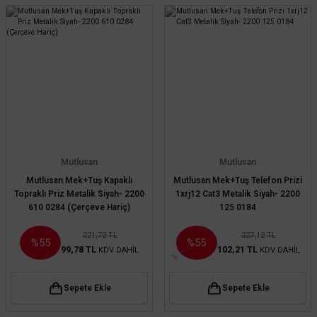
Mutlusan
Mutlusan
Mutlusan Mek+Tuş Kapaklı
Mutlusan Mek+Tuş Telefon Prizi
Topraklı Priz Metalik Siyah- 2200
1xrj12 Cat3 Metalik Siyah- 2200
610 0284 (Çerçeve Hariç)
125 0184
221,72 TL
227,12 TL
%55
%55
99,78 TL
102,21 TL
KDV DAHİL
KDV DAHİL
Sepete Ekle
Sepete Ekle