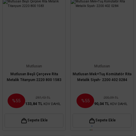
Mutlusan
Mutlusan
Mutlusan Beşli Çerçeve Rita
Mutlusan Mek+Tuş Komütatör Rita
Metalik Titanyum 2220 800 1583
Metalik Siyah- 2200 402 0284
297,43 TL
200,09 TL
%55
%55
133,84 TL
90,04 TL
KDV DAHİL
KDV DAHİL
Sepete Ekle
Sepete Ekle