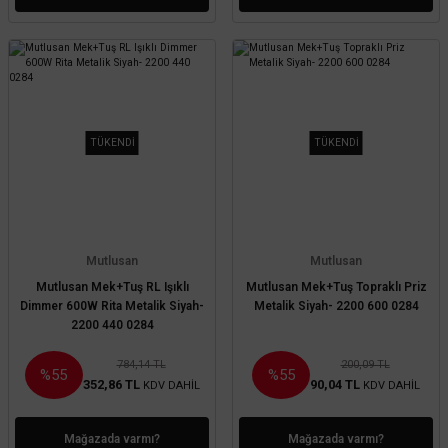
TÜKENDİ
TÜKENDİ
Mutlusan
Mutlusan
Mutlusan Mek+Tuş RL Işıklı
Mutlusan Mek+Tuş Topraklı Priz
Dimmer 600W Rita Metalik Siyah-
Metalik Siyah- 2200 600 0284
2200 440 0284
784,14 TL
200,09 TL
%55
%55
352,86 TL
90,04 TL
KDV DAHİL
KDV DAHİL
Mağazada varmı?
Mağazada varmı?