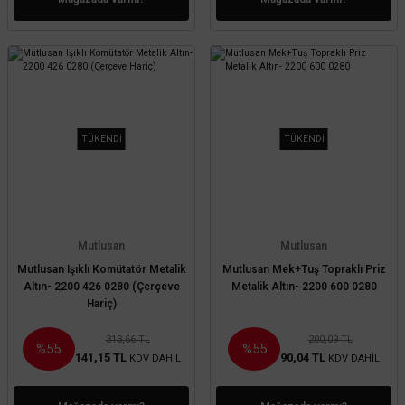
TÜKENDİ
TÜKENDİ
Mutlusan
Mutlusan
Mutlusan Işıklı Komütatör Metalik
Mutlusan Mek+Tuş Topraklı Priz
Altın- 2200 426 0280 (Çerçeve
Metalik Altın- 2200 600 0280
Hariç)
313,66 TL
200,09 TL
%55
%55
141,15 TL
90,04 TL
KDV DAHİL
KDV DAHİL