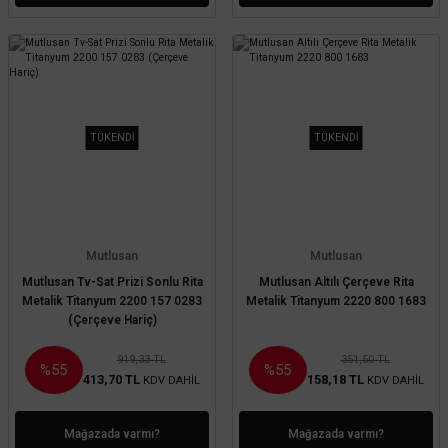
TÜKENDİ
TÜKENDİ
Mutlusan
Mutlusan
Mutlusan Tv-Sat Prizi Sonlu Rita
Mutlusan Altılı Çerçeve Rita
Metalik Titanyum 2200 157 0283
Metalik Titanyum 2220 800 1683
(Çerçeve Hariç)
919,33 TL
351,50 TL
%55
%55
413,70 TL
158,18 TL
KDV DAHİL
KDV DAHİL
Mağazada varmı?
Mağazada varmı?