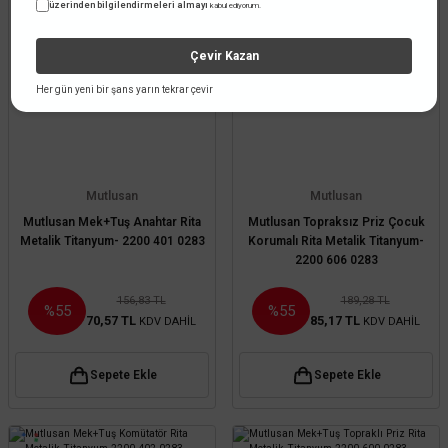
üzerinden bilgilendirmeleri almayı
kabul ediyorum.
Çevir Kazan
Her gün yeni bir şans yarın tekrar çevir
Mutlusan
Mutlusan
Mutlusan Mek+Tuş Anahtar Rita
Mutlusan Topraksız Priz Çocuk
Metalik Titanyum- 2200 401 0283
Korumalı Rita Metalik Titanyum-
2200 606 0283
156,83 TL
189,28 TL
%55
%55
70,57 TL
85,17 TL
KDV DAHİL
KDV DAHİL
Sepete Ekle
Sepete Ekle