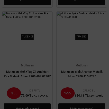
TÜKENDİ
TÜKENDİ
Mutlusan
Mutlusan
Mutlusan Mek+Tuş Zil Anahtarı
Mutlusan Işıklı Anahtar Metalik
Rita Metalik Altın- 2200 407 0280Z
Altın- 2200 415 0280
175,75 TL
275,80 TL
%55
%55
79,09 TL
124,11 TL
KDV DAHİL
KDV DAHİL
Mağazada varmı?
Mağazada varmı?