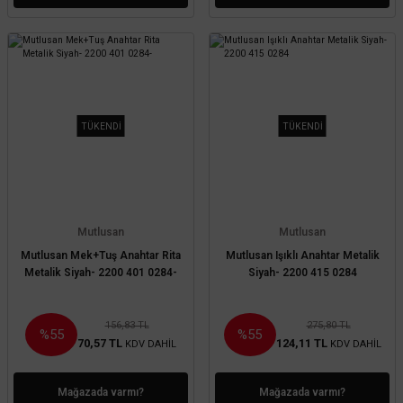
TÜKENDİ
TÜKENDİ
Mutlusan
Mutlusan
Mutlusan Mek+Tuş Anahtar Rita
Mutlusan Işıklı Anahtar Metalik
Metalik Siyah- 2200 401 0284-
Siyah- 2200 415 0284
156,83 TL
275,80 TL
%55
%55
70,57 TL
124,11 TL
KDV DAHİL
KDV DAHİL
Mağazada varmı?
Mağazada varmı?