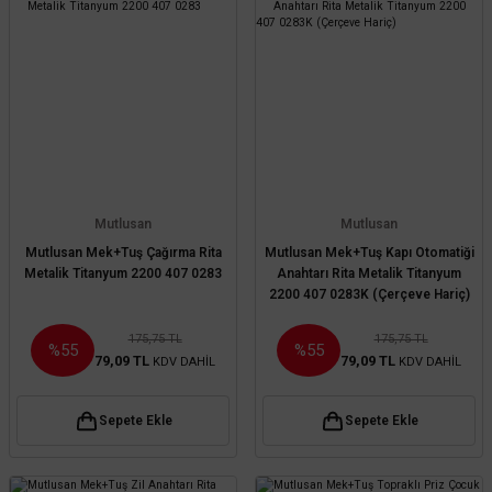
Mutlusan
Mutlusan
Mutlusan Mek+Tuş Çağırma Rita
Mutlusan Mek+Tuş Kapı Otomatiği
Metalik Titanyum 2200 407 0283
Anahtarı Rita Metalik Titanyum
2200 407 0283K (Çerçeve Hariç)
175,75 TL
175,75 TL
%55
%55
79,09 TL
79,09 TL
KDV DAHİL
KDV DAHİL
Sepete Ekle
Sepete Ekle