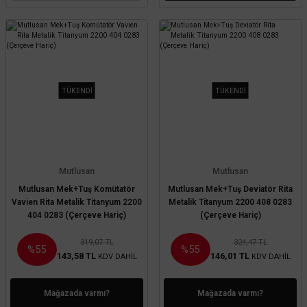
TÜKENDİ
TÜKENDİ
Mutlusan
Mutlusan
Mutlusan Mek+Tuş Komütatör
Mutlusan Mek+Tuş Deviatör Rita
Vavien Rita Metalik Titanyum 2200
Metalik Titanyum 2200 408 0283
404 0283 (Çerçeve Hariç)
(Çerçeve Hariç)
319,07 TL
324,47 TL
%55
%55
143,58 TL
146,01 TL
KDV DAHİL
KDV DAHİL
Mağazada varmı?
Mağazada varmı?