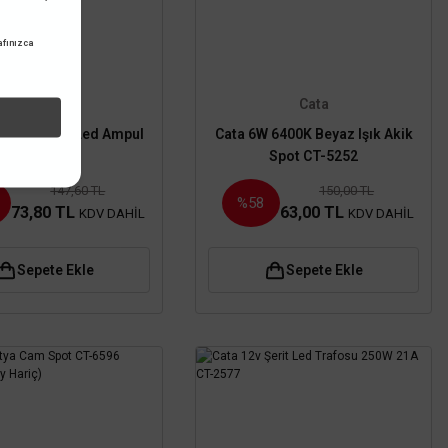
fınızca
Cata
Cata
 Rustik E14 Led Ampul
Cata 6W 6400K Beyaz Işık Akik
CT-4282
Spot CT-5252
147,60 TL
150,00 TL
%58
73,80 TL
63,00 TL
KDV DAHİL
KDV DAHİL
Sepete Ekle
Sepete Ekle