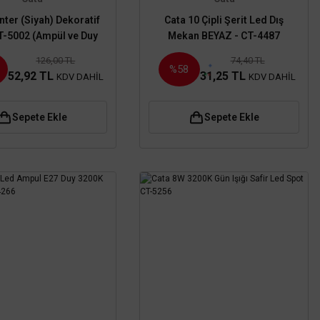
nter (Siyah) Dekoratif
Cata 10 Çipli Şerit Led Dış
T-5002 (Ampül ve Duy
Mekan BEYAZ - CT-4487
Hariç)
126,00 TL
74,40 TL
%58
52,92 TL
31,25 TL
KDV DAHİL
KDV DAHİL
Sepete Ekle
Sepete Ekle