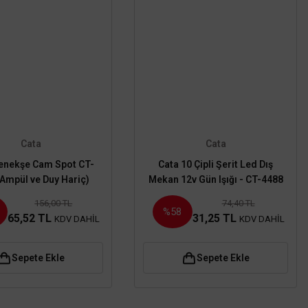
Cata
Cata
enekşe Cam Spot CT-
Cata 10 Çipli Şerit Led Dış
(Ampül ve Duy Hariç)
Mekan 12v Gün Işığı - CT-4488
156,00 TL
74,40 TL
%58
65,52 TL
31,25 TL
KDV DAHİL
KDV DAHİL
Sepete Ekle
Sepete Ekle