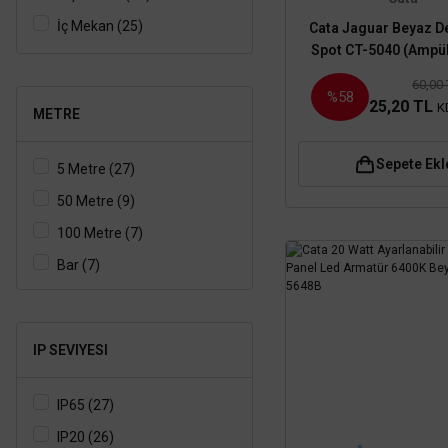
İç Mekan (25)
Cata Jaguar Beyaz D
Spot CT-5040 (Ampül
Hariç)
60,00
%58
25,20 TL
K
METRE
Sepete Ekl
5 Metre (27)
50 Metre (9)
100 Metre (7)
Bar (7)
IP SEVIYESI
IP65 (27)
IP20 (26)