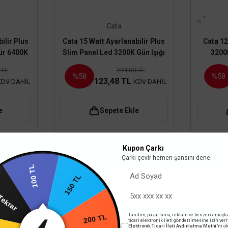
Cata
ilir Plus
Cata 15 Watt Ayarlanabilir Plus
Cata 1
ür 6400K
Slim Panel Led 3200K Gün Işığı
3200
648B
CT-5647G
 TL
294,00 TL
%58
%58
123,48 TL
KDV DAHİL
KDV DAHİL
e
Sepete Ekle
Kupon Çarkı
Çarkı çevir hemen şansını dene.
100 TL
Yarın Tekrar
150 TL
rim
Tanıtım, pazarlama, reklam ve benzeri amaçla
ticari elektronik ileti gönderilmesine izin ver
Elektronik Ticari İleti Aydınlatma Metni
'ni 