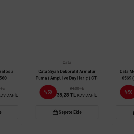
Cata
Trafosu
Cata Siyah Dekoratif Armatür
Cata M
560
Puma ( Ampül ve Duy Hariç ) CT-
6569 
5004
 TL
84,00 TL
%58
%58
35,28 TL
KDV DAHİL
KDV DAHİL
e
Sepete Ekle