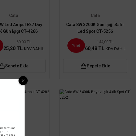
Cata
Cata
2W Led Ampul E27 Duy
Cata 8W 3200K Gün Işığı Safir
K Gün Işığı CT-4266
Led Spot CT-5256
60,00 TL
144,00 TL
%58
25,20 TL
60,48 TL
KDV DAHİL
KDV DAHİL
Sepete Ekle
Sepete Ekle
rla tarafıma
iyorum.
okudum onay