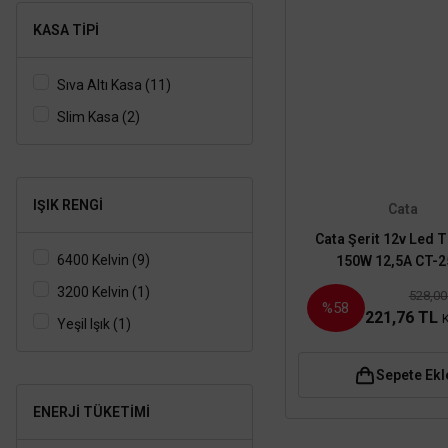
35 Watt (2)
KASA TIPI
8 Watt (2)
Sıva Altı Kasa (11)
40 Watt (1)
Slim Kasa (2)
48 Watt (1)
IŞIK RENGI
Cata
Cata Şerit 12v Led 
6400 Kelvin (9)
150W 12,5A CT-2
3200 Kelvin (1)
528,00
%58
221,76 TL
Yeşil Işık (1)
Sepete Ekl
ENERJI TÜKETIMI