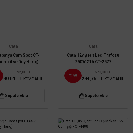
Cata
Cata
apatya Cam Spot CT-
Cata 12v Şerit Led Trafosu
(Ampül ve Duy Hariç)
250W 21A CT-2577
192,00 TL
678,00 TL
%58
80,64 TL
284,76 TL
KDV DAHİL
KDV DAHİL
Sepete Ekle
Sepete Ekle