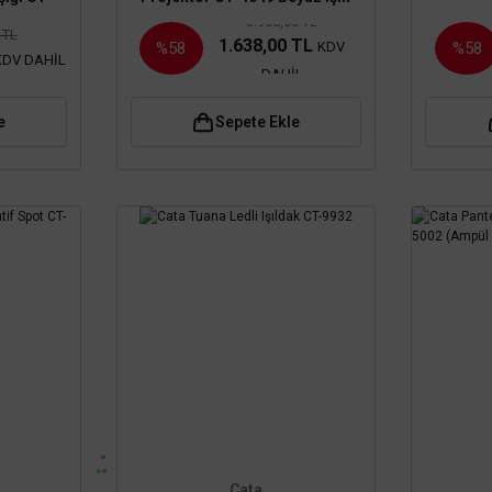
3.900,00 TL
 TL
1.638,00 TL
KDV
%58
%58
KDV DAHİL
DAHİL
e
Sepete Ekle
Cata