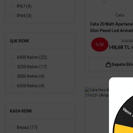
IP67 (4)
Cata
IP44 (3)
Cata 20 Watt Ayarlanab
IP64 (2)
Slim Panel Led Armat
Beyaz Işık - CT-5
354,00
IŞIK RENK
%58
148,68 TL
6400 Kelvin (22)
Sepete Ekl
3200 Kelvin (17)
3000 Kelvin (4)
6500 Kelvin (4)
Mavi Işık (2)
4000 Kelvin (1)
KASA RENK
%5 İndi
Beyaz (17)