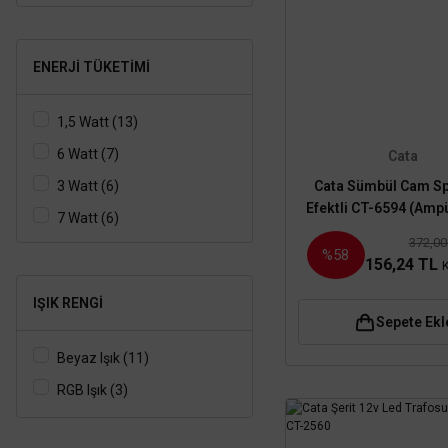
ENERJI TÜKETIMI
1,5 Watt (13)
6 Watt (7)
Cata
Cata Sümbül Cam Sp
3 Watt (6)
Efektli CT-6594 (Ampü
7 Watt (6)
Hariç)
372,00
18 Watt (5)
%58
156,24 TL
15 Watt (4)
IŞIK RENGI
20 Watt (4)
Sepete Ekl
25 Watt (4)
Beyaz Işık (11)
9 Watt (3)
RGB Işık (3)
10 Watt (2)
12 Watt (2)