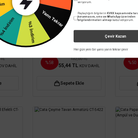
veriyorum.
200 TL
dirim
Paylaştığım bilgilerin
KVKK kapsamında tara
Yarın Tekrar
korunmasını, sms ve WhatsApp üzerinden
bilgilendirmeleri almayı
kabul ediyorum.
%3 İndirim
Cata
Çevir Kazan
Siyah
Cata 7W 6400K Beyaz Işık Akik
Cata 3W
21 (Ampül
Led Spot CT-5204
Her gün yeni bir şans yarın tekrar çevir
 TL
132,00 TL
%58
%50
55,44 TL
DV DAHİL
KDV DAHİL
e
Sepete Ekle