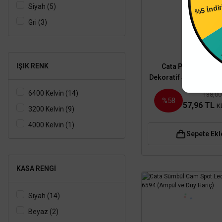
Siyah (5)
%4 İn
Gri (3)
Cata
IŞIK RENK
Cata Pars Beyaz - 
Dekoratif Spot CT-52
ve Duy Hariç)
6400 Kelvin (14)
138,00
%58
57,96 TL
K
3200 Kelvin (9)
4000 Kelvin (1)
Sepete Ekl
KASA RENGI
Siyah (14)
Beyaz (2)