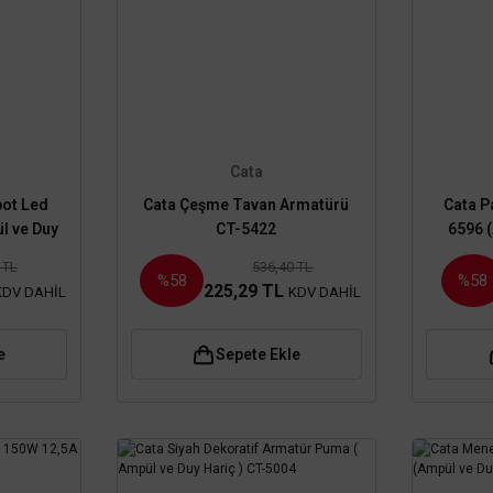
Cata
ot Led
Cata Çeşme Tavan Armatürü
Cata P
l ve Duy
CT-5422
6596 
 TL
536,40 TL
%58
%58
225,29 TL
KDV DAHİL
KDV DAHİL
e
Sepete Ekle