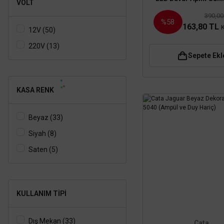
VOLT
5250
390,00
%58
163,80 TL
12V (50)
220V (13)
Sepete Ekl
KASA RENK
Beyaz (33)
Siyah (8)
Saten (5)
KULLANIM TIPI
Dış Mekan (33)
Cata