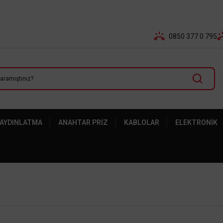
Tüm Banka Kartlarına Vade Farksız 3-5 Taksit Fırsatı Mailor
0850 377 0 795
 AYDINLATMA
ANAHTAR PRIZ
KABLOLAR
ELEKTRONIK