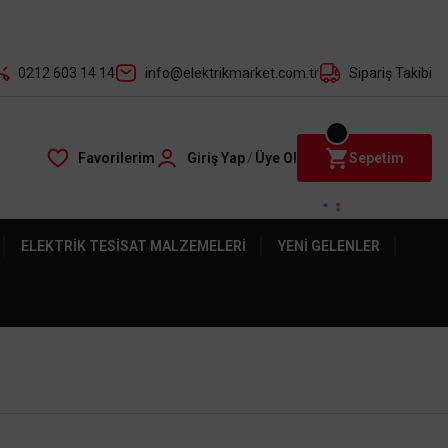
der ile
0212 603 14 14
info@elektrikmarket.com.tr
Sipariş Takibi
Favorilerim
Giriş Yap
/
Üye Ol
Sepetim
ELEKTRIK TESISAT MALZEMELERI
YENI GELENLER