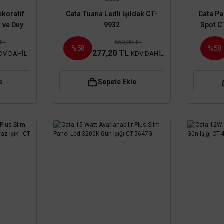
ekoratif
Cata Tuana Ledli Işıldak CT-
Cata Pa
 ve Duy
9932
Spot C
 TL
660,00 TL
%58
%58
277,20 TL
DV DAHİL
KDV DAHİL
e
Sepete Ekle