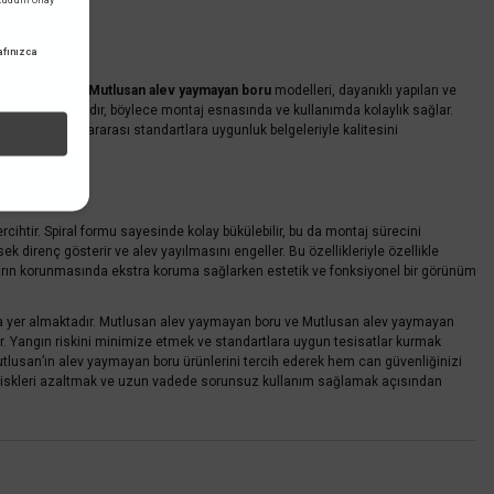
fınızca
 ürünler sunar.
Mutlusan alev yaymayan boru
modelleri, dayanıklı yapıları ve
arbeye dayanıklıdır, böylece montaj esnasında ve kullanımda kolaylık sağlar.
ik TSE ve uluslararası standartlara uygunluk belgeleriyle kalitesini
rcihtir. Spiral formu sayesinde kolay bükülebilir, bu da montaj sürecini
k direnç gösterir ve alev yayılmasını engeller. Bu özellikleriyle özellikle
abloların korunmasında ekstra koruma sağlarken estetik ve fonksiyonel bir görünüm
nda yer almaktadır. Mutlusan alev yaymayan boru ve Mutlusan alev yaymayan
ıkar. Yangın riskini minimize etmek ve standartlara uygun tesisatlar kurmak
Mutlusan’ın alev yaymayan boru ürünlerini tercih ederek hem can güvenliğinizi
nda riskleri azaltmak ve uzun vadede sorunsuz kullanım sağlamak açısından