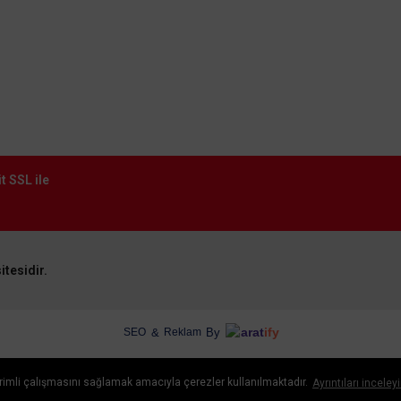
t SSL ile
itesidir.
arat
ify
&
By
SEO
Reklam
verimli çalışmasını sağlamak amacıyla çerezler kullanılmaktadır.
Ayrıntıları inceley
ideasoft
e-