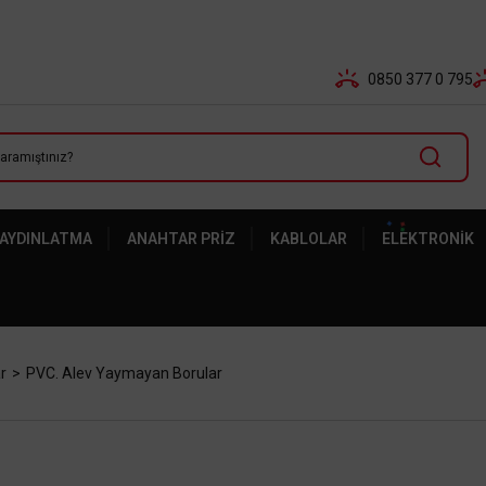
Tüm Banka Kartlarına Vade Farksız 3-5 Taksit Fırsatı Mailor
0850 377 0 795
 AYDINLATMA
ANAHTAR PRIZ
KABLOLAR
ELEKTRONIK
r
PVC. Alev Yaymayan Borular