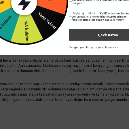
rim
200 TL
 iner.
veriyorum.
v Yaymayan Boru
Paylaştığım bilgilerin
KVKK kapsamında tara
Yarın Tekrar
İndirim
korunmasını, sms ve WhatsApp üzerinden
bilgilendirmeleri almayı
kabul ediyorum.
%3 İndirim
rliğiyle bilinen bir marka olarak, alev yaymayan boru kategorisinde yüksek kaliteli
uzun ömürlü kullanım garantisi verir. Ayrıca, bu boruların yüzeyleri pürüzsüz ve d
 ve uzunluk seçenekleriyle farklı tesisat ihtiyaçlarına uygun çözümler sunar. Üstel
Çevir Kazan
v Yaymayan Spiral Boru
Her gün yeni bir şans yarın tekrar çevir
al boru
, esnek yapısıyla dar alanlarda ve karmaşık tesisat düzenlerinde ideal bir te
lerini düşürür. Aynı zamanda, Mutlusan alev yaymayan spiral boru yangına karşı yükse
plı projeler ve hassas elektrik tesisatlarında güvenle kullanılır. Spiral yapısı, k
yan borular, modern yapı ve tesisatlarda güvenliği artıran önemli ürünler arası
 karşı sağladıkları dayanıklılık, kullanım kolaylığı ve uzun ömürleriyle ön plana ç
eal çözümler sunar. Siz de tesisatlarınızda yüksek güvenlik ve kalite arıyorsanız, 
ıklılığını garanti altına alabilirsiniz. Unutmayın, doğru boru seçimi, yangın anı