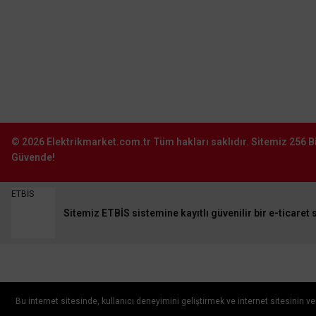
Sokak No:81-83 Bağcılar \ İstanbul
0212 243 2323
info@elektrikmarket.com.tr
© 2026
Elektrikmarket.com.tr
Tüm hakları saklıdır.
Sitemiz 256 Bi
Güvende!
ETBİS
Sitemiz ETBİS sistemine kayıtlı güvenilir bir e-ticaret s
Bu internet sitesinde, kullanıcı deneyimini geliştirmek ve internet sitesinin 