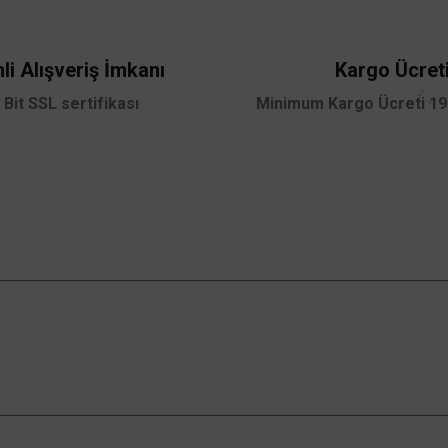
li Alışveriş İmkanı
Kargo Ücret
 Bit SSL sertifikası
Minimum Kargo Ücreti 199
Kampanyalardan Haberdar Ol!
Güncel kampanyalar ve yenilikleri ilk bilen sen
ol.