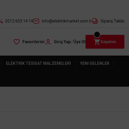
der ile
0212 603 14 14
info@elektrikmarket.com.tr
Sipariş Takibi
Favorilerim
Giriş Yap
/
Üye Ol
Sepetim
ELEKTRIK TESISAT MALZEMELERI
YENI GELENLER