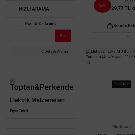
49,62
%40
29,77 TL
HIZLI ARAMA
K
Hızlı Ürün Arama
Sepete Ekl
Ara
Detaylı Arama
TÜKENDİ
Toptan&Perkende
Elektrik Malzemeleri
Fiyat Teklifi
Mutlusan