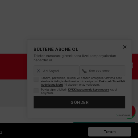
BÜLTENE ABONE OL
Telefon numaranı girerek sana özel kampanyalardan
haberdar ol.
İade Şartları
İletişim Bilgileri
Tanıtım, pazarlama, reklam ve benzeri amaçlarla tarafıma ticari
elektronik ileti gönderilmesine izin veriyorum.
Elektronik Ticari İleti
Aydınlatma Metni
'ni okudum onay veriyorum.
Paylaştığım bilgilerin
KVKK kapsamında korunmasını
kabul
ediyorum.
GÖNDER
Whatsapp Bilgi Hattı
in
Tamam