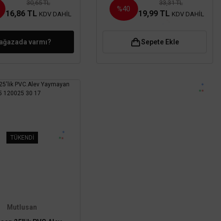
30,65 TL
33,31 TL
%40
16,86 TL
19,99 TL
KDV DAHİL
KDV DAHİL
ağazada varmı?
Sepete Ekle
TÜKENDİ
Mutlusan