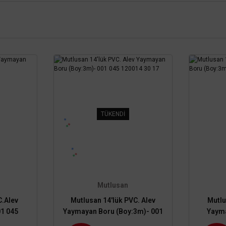
TÜKENDİ
Mutlusan
C.Alev
Mutlusan 14'lük PVC. Alev
Mutlu
1 045
Yaymayan Boru (Boy:3m)- 001
Yayma
045 120014 30 17