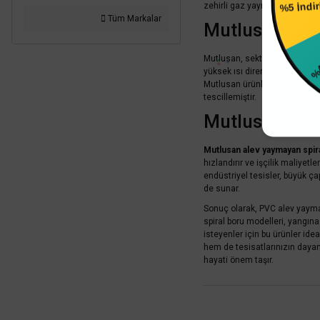
%5 İndi
zehirli gaz yayılımı minimuma
Tüm Markalar
Mutlusan Ale
%4 
Mutlusan, sektöründe güvenili
yüksek ısı direnci sayesinde 
Mutlusan ürünleri, çeşitli çap
tescillemiştir.
Mutlusan Ale
Mutlusan alev yaymayan spir
hızlandırır ve işçilik maliyet
endüstriyel tesisler, büyük ça
de sunar.
Sonuç olarak, PVC alev yayma
spiral boru modelleri, yangına
isteyenler için bu ürünler id
hem de tesisatlarınızın dayan
hayati önem taşır.