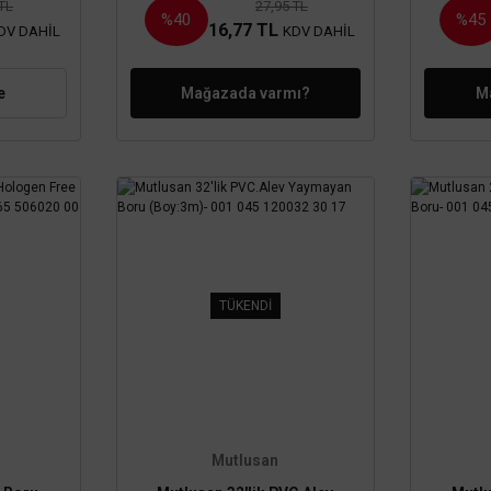
 TL
27,95 TL
%40
%45
16,77 TL
DV DAHİL
KDV DAHİL
e
Mağazada varmı?
M
TÜKENDİ
Mutlusan