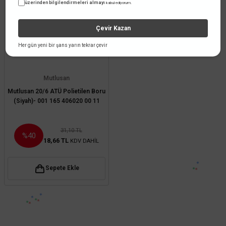
üzerinden bilgilendirmeleri almayı
kabul ediyorum.
Çevir Kazan
Her gün yeni bir şans yarın tekrar çevir
Mutlusan
Mutlusan 20/6 ATÜ Polietilen Boru
(Siyah)- 001 165 406020 00 11
31,10 TL
%40
18,66 TL
KDV DAHİL
Sepete Ekle