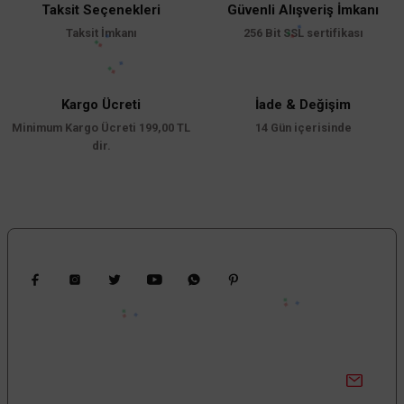
Taksit Seçenekleri
Güvenli Alışveriş İmkanı
Taksit İmkanı
256 Bit SSL sertifikası
Kargo Ücreti
İade & Değişim
Minimum Kargo Ücreti 199,00 TL
14 Gün içerisinde
dir.
Bizi Takip Edin
Kampanyalardan Haberdar Ol!
Güncel kampanyalar ve yenilikleri ilk bilen sen ol.