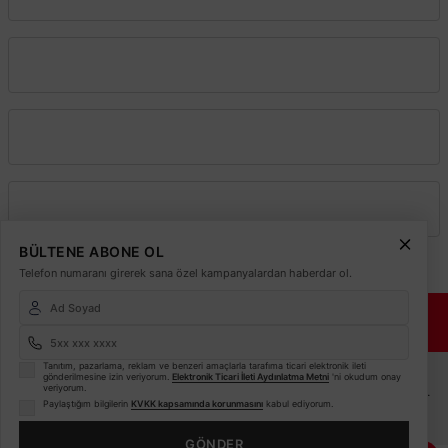
Kurumsal
Alışveriş
Üyelik
BÜLTENE ABONE OL
Telefon numaranı girerek sana özel kampanyalardan haberdar ol.
© 2026
Elektrikmarket.com.tr
Tüm hakları saklıdır.
Sitemiz 256 Bit SSL ile
Güvende!
ETBİS
Tanıtım, pazarlama, reklam ve benzeri amaçlarla tarafıma ticari elektronik ileti
gönderilmesine izin veriyorum.
Elektronik Ticari İleti Aydınlatma Metni
'ni okudum onay
veriyorum.
Sitemiz ETBİS sistemine kayıtlı güvenilir bir e-ticaret sitesidir.
Paylaştığım bilgilerin
KVKK kapsamında korunmasını
kabul ediyorum.
Bu internet sitesinde, kullanıcı deneyimini
GÖNDER