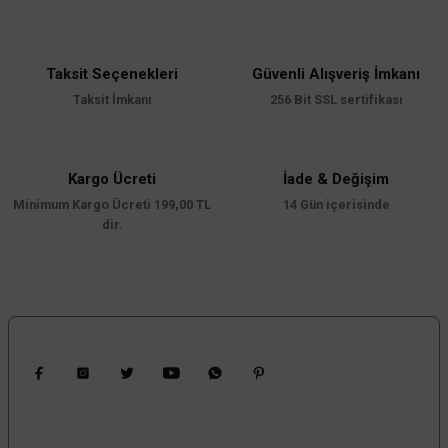
Taksit Seçenekleri
Güvenli Alışveriş İmkanı
Taksit İmkanı
256 Bit SSL sertifikası
Kargo Ücreti
İade & Değişim
Minimum Kargo Ücreti 199,00 TL
14 Gün içerisinde
dir.
Bizi Takip Edin
Kampanyalardan Haberdar Ol!
Güncel kampanyalar ve yenilikleri ilk bilen sen ol.