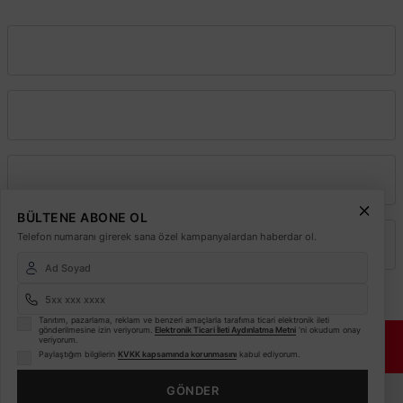
info@elektrikmarket.com.tr
Vadeli Toptan Satış
Kurumsal
Alışveriş
BÜLTENE ABONE OL
Telefon numaranı girerek sana özel kampanyalardan haberdar ol.
Üyelik
Tanıtım, pazarlama, reklam ve benzeri amaçlarla tarafıma ticari elektronik ileti
gönderilmesine izin veriyorum.
Elektronik Ticari İleti Aydınlatma Metni
'ni okudum onay
© 2026
Elektrikmarket.com.tr
Tüm hakları saklıdır.
Sitemiz 256 Bit SSL ile
veriyorum.
Güvende!
Paylaştığım bilgilerin
KVKK kapsamında korunmasını
kabul ediyorum.
ETBİS
GÖNDER