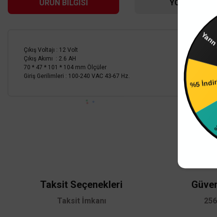
ÜRÜN BILGISI
YORUMLAR
Çıkış Voltajı : 12 Volt
Çıkış Akımı : 2.6 AH
%5 İndi
70 * 47 * 101 * 104 mm Ölçüler
TÜKENDİ
Giriş Gerilimleri : 100-240 VAC 43-67 Hz.
%4 İn
Bu ürünün fiyat bilgisi, resim, ürün açıklamalarında ve diğer konularda
Görüş ve önerileriniz için teşekkür ederiz.
Ürün resmi kalitesiz, bozuk veya görüntülenemiyor.
Ürün açıklamasında eksik bilgiler bulunuyor.
Ürün bilgilerinde hatalar bulunuyor.
Taksit Seçenekleri
Güven
Ürün fiyatı diğer sitelerden daha pahalı.
Taksit İmkanı
256
Mervesan
Bu ürüne benzer farklı alternatifler olmalı.
Mervesan 60W 12VDC 5A CCTV Kamera Güç Kaynağı MS-CCTV-