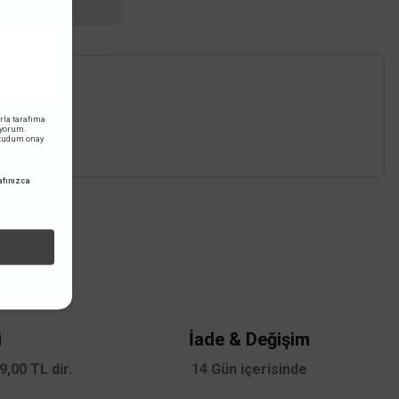
RILERINIZ
rla tarafıma
iyorum.
okudum onay
fınızca
z.
i
İade & Değişim
,00 TL dir.
14 Gün içerisinde