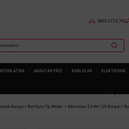
Tüm Banka Kartlarına Vade Farksız 3-5 Taksit Fırsatı Mailor
0850 377 0 795
 AYDINLATMA
ANAHTAR PRIZ
KABLOLAR
ELEKTRONIK
kalı Kurşun / Asit Kuru Tip Aküler
Mervesan 2.6 AH 12V Kurşun / As