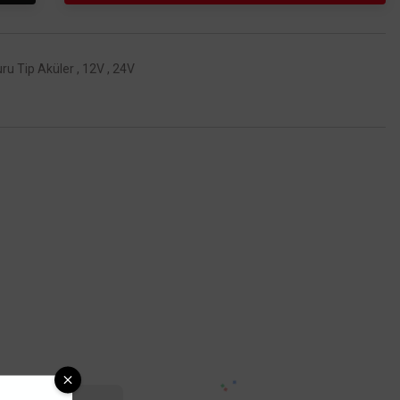
ru Tip Aküler
,
12V
,
24V