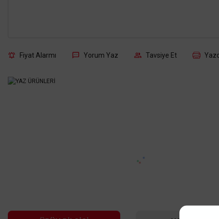
Fiyat Alarmı
Yorum Yaz
Tavsiye Et
Yazd