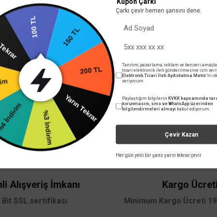
Kupon Çarkı
TAKSIT SEÇENEKLERI
ÖNE
Çarkı çevir hemen şansını dene.
100 TL
Yarın Tekrar
150 TL
rim
Tanıtım, pazarlama, reklam ve benzeri amaçla
ticari elektronik ileti gönderilmesine izin ver
Elektronik Ticari İleti Aydınlatma Metni
'ni 
veriyorum.
200 TL
TÜKENDİ
dirim
Paylaştığım bilgilerin
KVKK kapsamında tara
Yarın Tekrar
korunmasını, sms ve WhatsApp üzerinden
bilgilendirmeleri almayı
kabul ediyorum.
%3 İndirim
 yetersiz gördüğünüz noktaları öneri formunu kullanarak tarafımıza iletebilirsini
Bu ürüne ilk yorumu siz yapın!
Çevir Kazan
Her gün yeni bir şans yarın tekrar çevir
Yorum Yaz
li Alışveriş İmkanı
Kargo Ücret
 Bit SSL sertifikası
Minimum Kargo Ücreti 199
9P/UPS