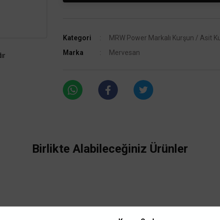
Kategori
MRW Power Markalı Kurşun / Asit Ku
Marka
Mervesan
ır
Birlikte Alabileceğiniz Ürünler