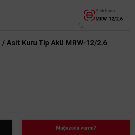
Stok Kodu
MRW-12/2.6
 / Asit Kuru Tip Akü MRW-12/2.6
Mağazada varmı?