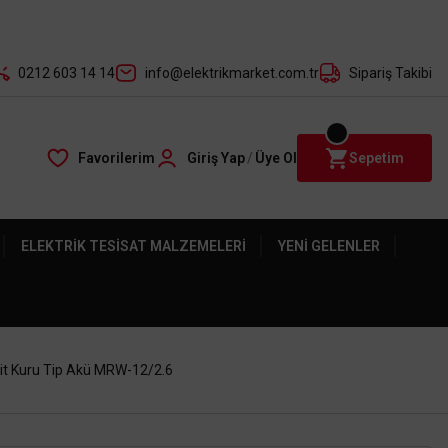
der ile
0212 603 14 14
info@elektrikmarket.com.tr
Sipariş Takibi
Favorilerim
Giriş Yap
/
Üye Ol
Sepetim
ELEKTRIK TESISAT MALZEMELERI
YENI GELENLER
it Kuru Tip Akü MRW-12/2.6