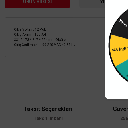
ÜRÜN BILGISI
YORUMLAR
Çıkış Voltajı : 12 Volt
Çıkış Akımı : 100 AH
%5 İndi
331 * 173 * 217 * 224 mm Ölçüler
TÜKENDİ
Giriş Gerilimleri : 100-240 VAC 43-67 Hz.
%4 İn
Bu ürünün fiyat bilgisi, resim, ürün açıklamalarında ve diğer konularda
Görüş ve önerileriniz için teşekkür ederiz.
Ürün resmi kalitesiz, bozuk veya görüntülenemiyor.
Ürün açıklamasında eksik bilgiler bulunuyor.
Ürün bilgilerinde hatalar bulunuyor.
Taksit Seçenekleri
Güven
Ürün fiyatı diğer sitelerden daha pahalı.
Taksit İmkanı
256
Mervesan
Bu ürüne benzer farklı alternatifler olmalı.
Mervesan 60W 12VDC 5A CCTV Kamera Güç Kaynağı MS-CCTV-