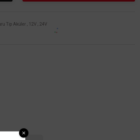
ru Tip Aküler
,
12V
,
24V