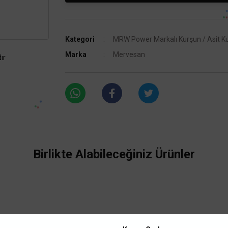
Kategori
MRW Power Markalı Kurşun / Asit Ku
Marka
Mervesan
ır
Birlikte Alabileceğiniz Ürünler