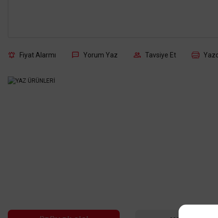
Fiyat Alarmı
Yorum Yaz
Tavsiye Et
Yazd