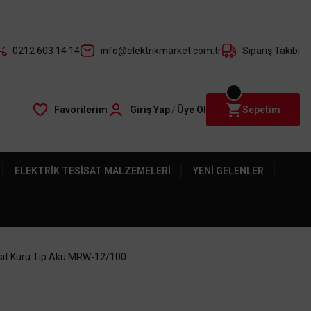
der ile
0212 603 14 14
info@elektrikmarket.com.tr
Sipariş Takibi
Favorilerim
Giriş Yap
/
Üye Ol
Sepetim
ELEKTRIK TESISAT MALZEMELERI
YENI GELENLER
it Kuru Tip Akü MRW-12/100