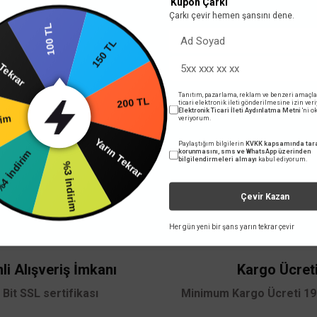
Kupon Çarkı
TAKSIT SEÇENEKLERI
ÖNE
Çarkı çevir hemen şansını dene.
100 TL
Yarın Tekrar
150 TL
rim
Tanıtım, pazarlama, reklam ve benzeri amaçla
ticari elektronik ileti gönderilmesine izin ver
Elektronik Ticari İleti Aydınlatma Metni
'ni 
veriyorum.
200 TL
TÜKENDİ
dirim
Paylaştığım bilgilerin
KVKK kapsamında tara
Yarın Tekrar
korunmasını, sms ve WhatsApp üzerinden
bilgilendirmeleri almayı
kabul ediyorum.
%3 İndirim
 yetersiz gördüğünüz noktaları öneri formunu kullanarak tarafımıza iletebilirsini
Bu ürüne ilk yorumu siz yapın!
Çevir Kazan
Her gün yeni bir şans yarın tekrar çevir
Yorum Yaz
li Alışveriş İmkanı
Kargo Ücret
 Bit SSL sertifikası
Minimum Kargo Ücreti 199
9P/UPS