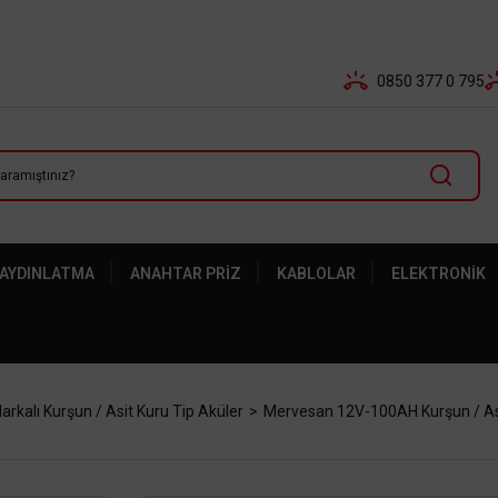
Tüm Banka Kartlarına Vade Farksız 3-5 Taksit Fırsatı Mailor
0850 377 0 795
 AYDINLATMA
ANAHTAR PRIZ
KABLOLAR
ELEKTRONIK
kalı Kurşun / Asit Kuru Tip Aküler
Mervesan 12V-100AH Kurşun / As