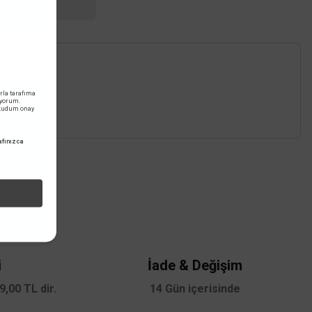
RILERINIZ
rla tarafıma
iyorum.
okudum onay
fınızca
z.
i
İade & Değişim
,00 TL dir.
14 Gün içerisinde