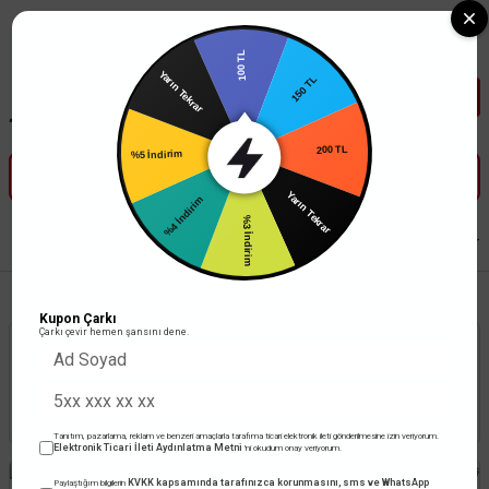
Tüm Banka Kartlarına Vade Farksız 3-5 Taksit Fırsatı Mailorder ile
100 TL
Yarın Tekrar
150 TL
%5 İndirim
200 TL
%4 İndirim
Yarın Tekrar
%3 İndirim
Anasayfa
Anahtar Priz
Fiş ve Prizler
Fiş & Prizler
Kauçuk Fiş & Prizler
Kupon Çarkı
Çarkı çevir hemen şansını dene.
Stoktakiler
Toplam 26 ürün
Tanıtım, pazarlama, reklam ve benzeri amaçlarla tarafıma ticari elektronik ileti gönderilmesine izin veriyorum.
Elektronik Ticari İleti Aydınlatma Metni
'ni okudum onay veriyorum.
KVKK kapsamında tarafınızca korunmasını, sms ve WhatsApp
Paylaştığım bilgilerin