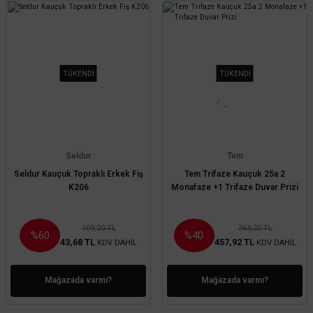
TÜKENDİ
TÜKENDİ
Seldur
Tem
Seldur Kauçuk Topraklı Erkek Fiş
Tem Trifaze Kauçuk 25a 2
K206
Monafaze +1 Trifaze Duvar Prizi
109,20 TL
763,20 TL
%60
%40
43,68 TL
457,92 TL
KDV DAHİL
KDV DAHİL
Mağazada varmı?
Mağazada varmı?