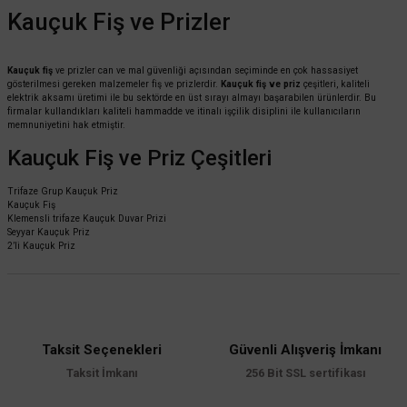
Kauçuk Fiş ve Prizler
Kauçuk fiş
ve prizler can ve mal güvenliği açısından seçiminde en çok hassasiyet
gösterilmesi gereken malzemeler fiş ve prizlerdir.
Kauçuk fiş ve priz
çeşitleri, kaliteli
elektrik aksamı üretimi ile bu sektörde en üst sırayı almayı başarabilen ürünlerdir. Bu
firmalar kullandıkları kaliteli hammadde ve itinalı işçilik disiplini ile kullanıcıların
memnuniyetini hak etmiştir.
Kauçuk Fiş ve Priz Çeşitleri
Trifaze Grup Kauçuk Priz
Kauçuk Fiş
Klemensli trifaze Kauçuk Duvar Prizi
Seyyar Kauçuk Priz
2’li Kauçuk Priz
Taksit Seçenekleri
Güvenli Alışveriş İmkanı
Taksit İmkanı
256 Bit SSL sertifikası