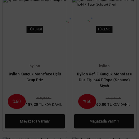
TÜKENDİ
TÜKENDİ
bylion
bylion
Bylion Kauçuk Monafaze Üçlü
Bylion Kef-F Kauçuk Monofaze
Grup Priz
Düz Fiş Ip44 F Type (Schuco)
Siyah
468,00 TL
150,00 TL
%60
%60
187,20 TL
60,00 TL
KDV DAHİL
KDV DAHİL
Mağazada varmı?
Mağazada varmı?