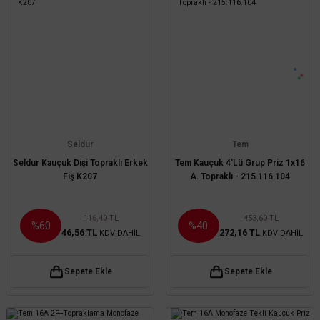
Seldur
Tem
Seldur Kauçuk Dişi Topraklı Erkek
Tem Kauçuk 4'Lü Grup Priz 1x16
Fiş K207
A. Topraklı - 215.116.104
116,40 TL
453,60 TL
%60
%40
46,56 TL
272,16 TL
KDV DAHİL
KDV DAHİL
Sepete Ekle
Sepete Ekle