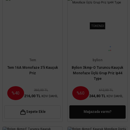
TÜKENDİ
Tem
bylion
Tem 16A Monofaze 3'li Kauçuk
Bylion 3kmp-O Turuncu Kauçuk
Priz
Monofaze Üçlü Grup Priz Ip44
Type
360,00 TL
612,00 TL
%40
%60
216,00 TL
244,80 TL
KDV DAHİL
KDV DAHİL
Sepete Ekle
Mağazada varmı?