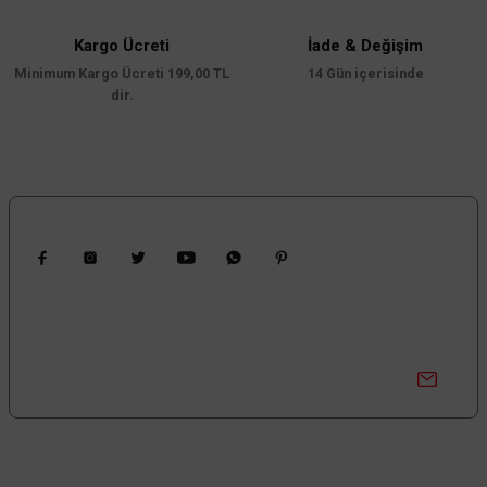
Kargo Ücreti
İade & Değişim
Minimum Kargo Ücreti 199,00 TL
14 Gün içerisinde
dir.
Bizi Takip Edin
Kampanyalardan Haberdar Ol!
Güncel kampanyalar ve yenilikleri ilk bilen sen ol.
Bize Ulaşın