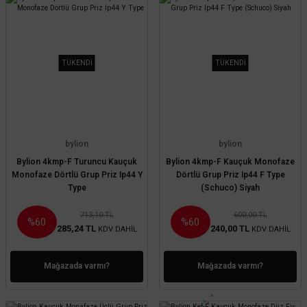
TÜKENDİ
TÜKENDİ
bylion
bylion
Bylion 4kmp-F Turuncu Kauçuk
Bylion 4kmp-F Kauçuk Monofaze
Monofaze Dörtlü Grup Priz Ip44 Y
Dörtlü Grup Priz Ip44 F Type
Type
(Schuco) Siyah
713,10 TL
600,00 TL
%60
%60
285,24 TL
240,00 TL
KDV DAHİL
KDV DAHİL
Mağazada varmı?
Mağazada varmı?