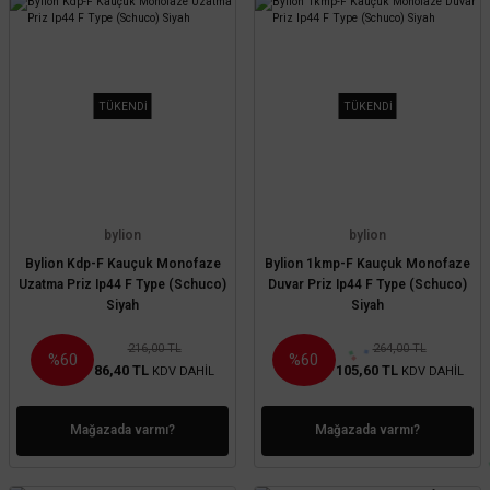
TÜKENDİ
TÜKENDİ
bylion
bylion
Bylion Kdp-F Kauçuk Monofaze
Bylion 1kmp-F Kauçuk Monofaze
Uzatma Priz Ip44 F Type (Schuco)
Duvar Priz Ip44 F Type (Schuco)
Siyah
Siyah
216,00 TL
264,00 TL
%60
%60
86,40 TL
105,60 TL
KDV DAHİL
KDV DAHİL
Mağazada varmı?
Mağazada varmı?