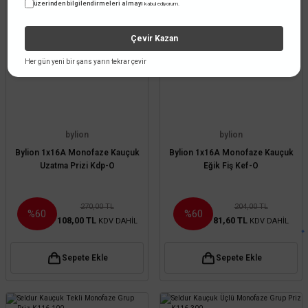
üzerinden bilgilendirmeleri almayı
kabul ediyorum.
Çevir Kazan
Her gün yeni bir şans yarın tekrar çevir
bylion
bylion
Bylion 1x16A Monofaze Kauçuk
Bylion 1x16A Monofaze Kauçuk
Uzatma Prizi Kdp-O
Eğik Fiş Kef-O
270,00 TL
204,00 TL
%60
%60
108,00 TL
81,60 TL
KDV DAHİL
KDV DAHİL
Sepete Ekle
Sepete Ekle