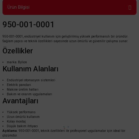
Ürün Bilgisi
950-001-0001
950-001-0001, endüstriyel kullanım için geliştirilmiş yüksek performanslı bir üründür.
Sağlam yapısı ve teknik özellikleri sayesinde uzun ömürlü ve güvenilir çalışma sunar.
Özellikler
marka: Bylion
Kullanım Alanları
Endüstriyel otomasyon sistemleri
Elektrik panoları
Makine üretim hatları
Bakım ve onarım uygulamaları
Avantajları
Yüksek performans
Uzun ömürlü kullanım
Kolay montaj
Düşük bakım ihtiyacı
Açıklama:
950-001-0001, teknik özellikleri ile profesyonel uygulamalar için ideal bir
çözümdür.