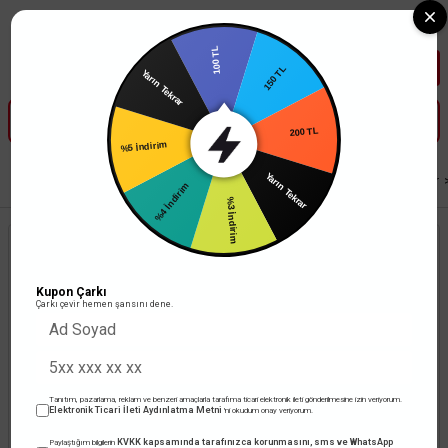
Tüm Banka Kartlarına Vade Farksız 3-5 Taksit Fırsatı Mailorder ile
100 TL
Yarın Tekrar
150 TL
%5 İndirim
200 TL
%4 İndirim
Anasayfa
Anahtar Priz
Fiş ve Prizler
Fiş & Prizler
Kauçuk Fiş & Prizler
Yarın Tekrar
%3 İndirim
Kupon Çarkı
Çarkı çevir hemen şansını dene.
Tanıtım, pazarlama, reklam ve benzeri amaçlarla tarafıma ticari elektronik ileti gönderilmesine izin veriyorum.
Elektronik Ticari İleti Aydınlatma Metni
'ni okudum onay veriyorum.
KVKK kapsamında tarafınızca korunmasını, sms ve WhatsApp
Paylaştığım bilgilerin