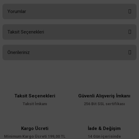
Yorumlar
Taksit Seçenekleri
Bu ürüne ilk yorumu siz yapın!
Önerileriniz
Yorum Yaz
Bu ürünün fiyat bilgisi, resim, ürün açıklamalarında ve diğer konularda
yetersiz gördüğünüz noktaları öneri formunu kullanarak tarafımıza
iletebilirsiniz.
Görüş ve önerileriniz için teşekkür ederiz.
Taksit Seçenekleri
Güvenli Alışveriş İmkanı
Ürün resmi kalitesiz, bozuk veya görüntülenemiyor.
Taksit İmkanı
256 Bit SSL sertifikası
Ürün açıklamasında eksik bilgiler bulunuyor.
Ürün bilgilerinde hatalar bulunuyor.
Ürün fiyatı diğer sitelerden daha pahalı.
Kargo Ücreti
İade & Değişim
Minimum Kargo Ücreti 199,00 TL
Bu ürüne benzer farklı alternatifler olmalı.
14 Gün içerisinde