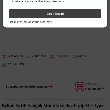
üzerinden bilgilendirmeleri almayı
kabul ediyorum.
Çevir Kazan
Her gün yeni bir şans yarın tekrar çevir
Fiyat Alarmı
Yorum Yaz
Tavsiye Et
Yazdır
Stok Kodu
Bu markanın tüm ürünlerine git
950-001-0001
Bylion Kef-F Kauçuk Monofaze Düz Fiş Ip44 F Type