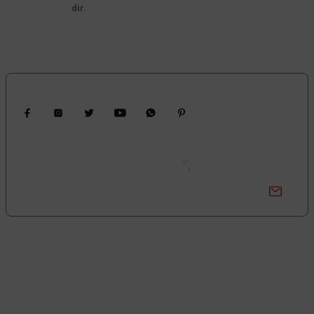
dir.
Gönder
Bizi Takip Edin
Kampanyalardan Haberdar Ol!
Güncel kampanyalar ve yenilikleri ilk bilen sen ol.
Bize Ulaşın
0850 377 0 795
0 (212) 603 14 14