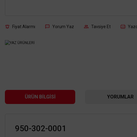
Fiyat Alarmı
Yorum Yaz
Tavsiye Et
Yazd
ÜRÜN BILGISI
YORUMLAR
950-302-0001