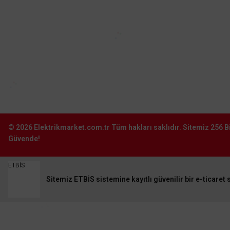
0212 603 02 02
Şube:
İstoç Toptancılar Çarşısı 6. Ada 2423
Sokak No:81-83 Bağcılar \ İstanbul
0212 243 2323
info@elektrikmarket.com.tr
© 2026
Elektrikmarket.com.tr
Tüm hakları saklıdır.
Sitemiz 256 Bi
Güvende!
ETBİS
Sitemiz ETBİS sistemine kayıtlı güvenilir bir e-ticaret s