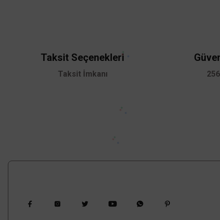
Ürün resmi kalitesiz, bozuk veya görüntülenemiyor.
Ürün açıklamasında eksik bilgiler bulunuyor.
Ürün bilgilerinde hatalar bulunuyor.
Taksit Seçenekleri
Güven
Ürün fiyatı diğer sitelerden daha pahalı.
Taksit İmkanı
256
Bu ürüne benzer farklı alternatifler olmalı.
Bizi Takip Edin