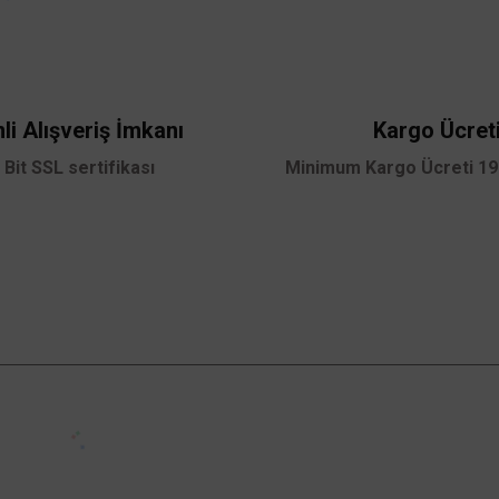
Bu ürüne ilk yorumu siz yapın!
Yorum Yaz
li Alışveriş İmkanı
Kargo Ücret
 Bit SSL sertifikası
Minimum Kargo Ücreti 199
Gönder
Kampanyalardan Haberdar Ol!
Güncel kampanyalar ve yenilikleri ilk bilen sen
ol.