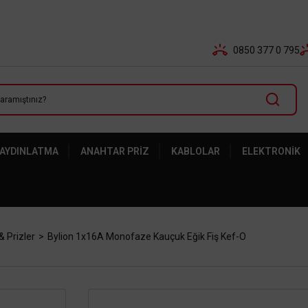
Tüm Banka Kartlarına Vade Farksız 3-5 Taksit Fırsatı Mailor
0850 377 0 795
 AYDINLATMA
ANAHTAR PRIZ
KABLOLAR
ELEKTRONIK
& Prizler
Bylion 1x16A Monofaze Kauçuk Eğik Fiş Kef-O