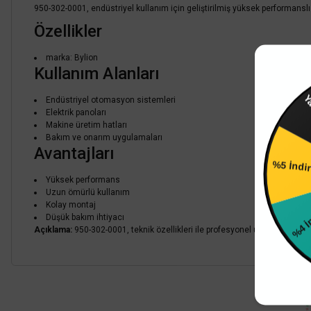
950-302-0001, endüstriyel kullanım için geliştirilmiş yüksek performanslı
Özellikler
marka: Bylion
Kullanım Alanları
Endüstriyel otomasyon sistemleri
Yar
Elektrik panoları
Makine üretim hatları
Bakım ve onarım uygulamaları
Avantajları
%5 İndi
Yüksek performans
Uzun ömürlü kullanım
Kolay montaj
%4 İ
Düşük bakım ihtiyacı
Açıklama:
950-302-0001, teknik özellikleri ile profesyonel uygulamalar iç
Bu ürünün fiyat bilgisi, resim, ürün açıklamalarında ve diğer konularda
Görüş ve önerileriniz için teşekkür ederiz.