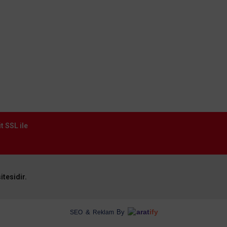
t SSL ile
itesidir.
arat
ify
&
By
SEO
Reklam