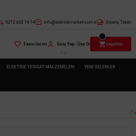
der ile
0212 603 14 14
info@elektrikmarket.com.tr
Sipariş Takibi
Favorilerim
Giriş Yap
/
Üye Ol
Sepetim
ELEKTRIK TESISAT MALZEMELERI
YENI GELENLER