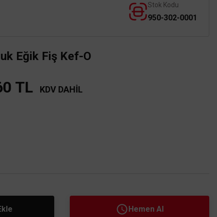
Stok Kodu
950-302-0001
k Eğik Fiş Kef-O
60 TL
KDV DAHİL
Ekle
Hemen Al