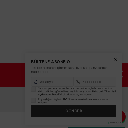
BÜLTENE ABONE OL
Telefon numaranı girerek sana özel kampanyalardan
haberdar ol.
İade Şartları
İletişim Bilgileri
Tanıtım, pazarlama, reklam ve benzeri amaçlarla tarafıma ticari
elektronik ileti gönderilmesine izin veriyorum.
Elektronik Ticari İleti
Aydınlatma Metni
'ni okudum onay veriyorum.
Paylaştığım bilgilerin
KVKK kapsamında korunmasını
kabul
ediyorum.
GÖNDER