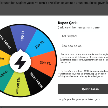
 bir üründür. Sağlam yapısı ve teknik özellikleri sayesinde uzun ömürlü ve güvenil
Kupon Çarkı
Çarkı çevir hemen şansını dene.
100 TL
ın Tekrar
150 TL
Tanıtım, pazarlama, reklam ve benzeri amaçla
ticari elektronik ileti gönderilmesine izin ver
rim
Elektronik Ticari İleti Aydınlatma Metni
'ni 
200 TL
veriyorum.
Paylaştığım bilgilerin
KVKK kapsamında tara
ndirim
Yarın Tekrar
korunmasını, sms ve WhatsApp üzerinden
bilgilendirmeleri almayı
kabul ediyorum.
%3 İndirim
in ideal bir çözümdür.
Çevir Kazan
Her gün yeni bir şans yarın tekrar çevir
 yetersiz gördüğünüz noktaları öneri formunu kullanarak tarafımıza iletebilirsini