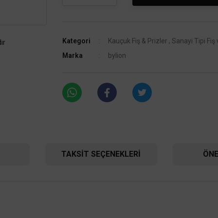
Kategori
Kauçuk Fiş & Prizler
,
Sanayi Tipi Fiş 
ır
Marka
bylion
TAKSIT SEÇENEKLERI
ÖNE