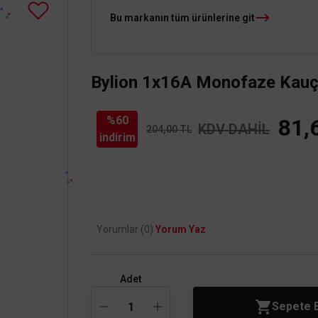
Bu markanın tüm ürünlerine git
Bylion 1x16A Monofaze Kauçu
%60
81,
KDV DAHİL
204,00 TL
indirim
Yorumlar (0)
Yorum Yaz
Adet
Sepete 