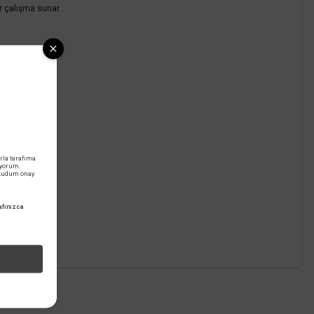
ir çalışma sunar.
rla tarafıma
iyorum.
okudum onay
fınızca
z.