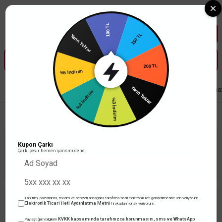
Tüm Banka Kartlarına Vade Farksız 3-5 Taksit Fırsatı Mailorder ile
100 TL
150 TL
Yarın Tekrar
200 TL
%5 İndirim
Yarın Tekrar
Anasayfa
Elektronik
Test ve Ölçü Aletleri
Test Cihazları
Akü Test Cihaz
%4 İndirim
%3 İndirim
Stoktakiler
Toplam 4 ürün
Kupon Çarkı
Çarkı çevir hemen şansını dene.
Tanıtım, pazarlama, reklam ve benzeri amaçlarla tarafıma ticari elektronik ileti gönderilmesine izin veriyorum.
Elektronik Ticari İleti Aydınlatma Metni
'ni okudum onay veriyorum.
KVKK kapsamında tarafınızca korunmasını, sms ve WhatsApp
Paylaştığım bilgilerin