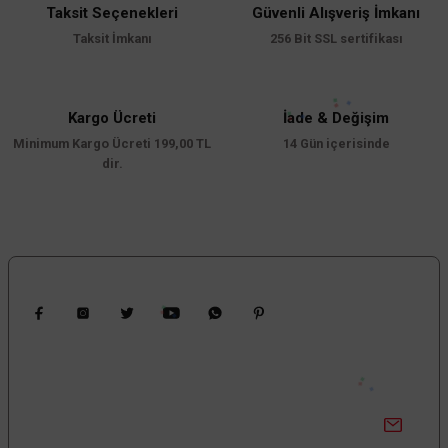
Taksit Seçenekleri
Güvenli Alışveriş İmkanı
Taksit İmkanı
256 Bit SSL sertifikası
Kargo Ücreti
İade & Değişim
Minimum Kargo Ücreti 199,00 TL
14 Gün içerisinde
dir.
Bizi Takip Edin
Kampanyalardan Haberdar Ol!
Güncel kampanyalar ve yenilikleri ilk bilen sen ol.