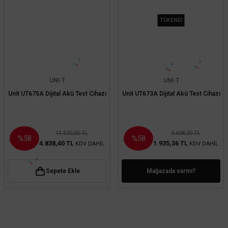
TÜKENDİ
UNI-T
UNI-T
Unit UT675A Dijital Akü Test Cihazı
Unit UT673A Dijital Akü Test Cihazı
11.520,00 TL
4.608,00 TL
%58
%58
4.838,40 TL
1.935,36 TL
KDV DAHİL
KDV DAHİL
Sepete Ekle
Mağazada varmı?