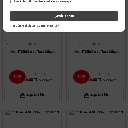
üzerinden bilgilendirmeleri almayı
kabul ediyorum.
Çevir Kazan
Her gün yeni bir şans yarın tekrar çevir
UNI-T
UNI-T
Unit UT3563 Akü Test Cihazı
Unit UT3562 Akü Test Cihazı
0,00 TL
0,00 TL
%58
%58
0,00 TL
0,00 TL
KDV DAHİL
KDV DAHİL
Sepete Ekle
Sepete Ekle