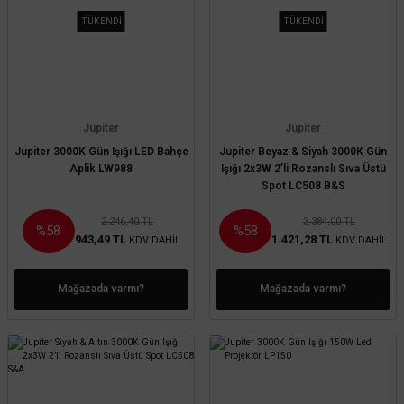
TÜKENDİ
TÜKENDİ
Jupiter
Jupiter
Jupiter 3000K Gün Işığı LED Bahçe
Jupiter Beyaz & Siyah 3000K Gün
Aplik LW988
Işığı 2x3W 2’li Rozanslı Sıva Üstü
Spot LC508 B&S
2.246,40 TL
3.384,00 TL
%58
%58
943,49 TL
1.421,28 TL
KDV DAHİL
KDV DAHİL
Mağazada varmı?
Mağazada varmı?