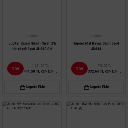
Jupiter
Jupiter
Jupiter Saten Nikel - Siyah 2'li
Jupiter Mat Beyaz Sabit Spot
Hareketli Spot JH640 SN
JD644
1.051,20 TL
792,00 TL
%58
%58
441,50 TL
332,64 TL
KDV DAHİL
KDV DAHİL
Sepete Ekle
Sepete Ekle