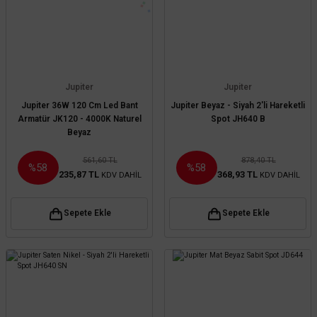
Jupiter
Jupiter
Jupiter 36W 120 Cm Led Bant
Jupiter Beyaz - Siyah 2'li Hareketli
Armatür JK120 - 4000K Naturel
Spot JH640 B
Beyaz
561,60 TL
878,40 TL
%58
%58
235,87 TL
368,93 TL
KDV DAHİL
KDV DAHİL
Sepete Ekle
Sepete Ekle