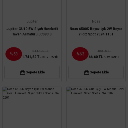
Jupiter
Noas
Jupiter GU10 5W Siyah Hareketli
Noas 6500K Beyaz Işık 2W Beyaz
Tavan Armatürü JC083 S
Yıldız Spot YL94 1151
4.147,20 TL
180,00 TL
%58
%63
1.741,82 TL
66,60 TL
KDV DAHİL
KDV DAHİL
Sepete Ekle
Sepete Ekle