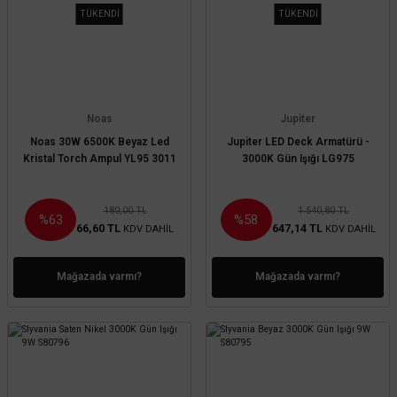
TÜKENDİ
TÜKENDİ
Noas
Jupiter
Noas 30W 6500K Beyaz Led
Jupiter LED Deck Armatürü -
Kristal Torch Ampul YL95 3011
3000K Gün Işığı LG975
180,00 TL
1.540,80 TL
%63
%58
66,60 TL
647,14 TL
KDV DAHİL
KDV DAHİL
Mağazada varmı?
Mağazada varmı?