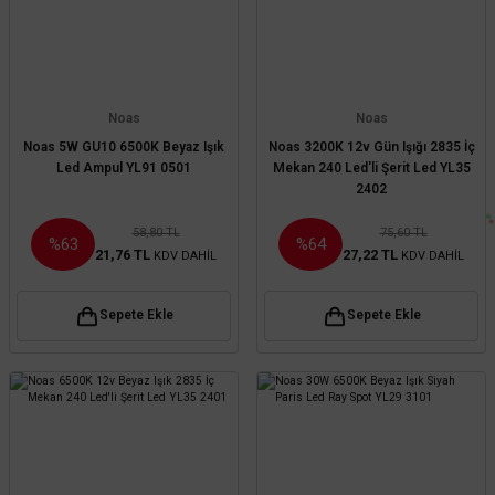
Noas
Noas
Noas 5W GU10 6500K Beyaz Işık
Noas 3200K 12v Gün Işığı 2835 İç
Led Ampul YL91 0501
Mekan 240 Led'li Şerit Led YL35
2402
58,80 TL
75,60 TL
%63
%64
21,76 TL
27,22 TL
KDV DAHİL
KDV DAHİL
Sepete Ekle
Sepete Ekle