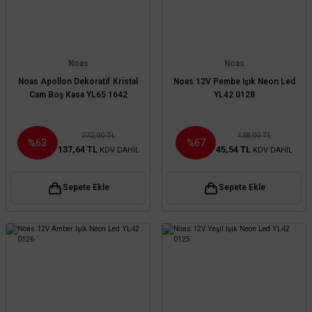
Noas
Noas
Noas Apollon Dekoratif Kristal
Noas 12V Pembe Işık Neon Led
Cam Boş Kasa YL65 1642
YL42 0128
372,00 TL
138,00 TL
%63
%67
137,64 TL
45,54 TL
KDV DAHİL
KDV DAHİL
Sepete Ekle
Sepete Ekle