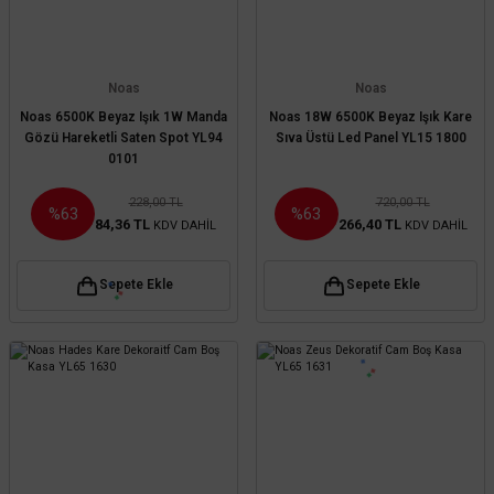
Noas
Noas
Noas 6500K Beyaz Işık 1W Manda
Noas 18W 6500K Beyaz Işık Kare
Gözü Hareketli Saten Spot YL94
Sıva Üstü Led Panel YL15 1800
0101
228,00 TL
720,00 TL
%63
%63
84,36 TL
266,40 TL
KDV DAHİL
KDV DAHİL
Sepete Ekle
Sepete Ekle