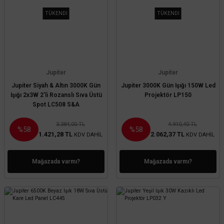
TÜKENDİ
TÜKENDİ
Jupiter
Jupiter
Jupiter Siyah & Altın 3000K Gün
Jupiter 3000K Gün Işığı 150W Led
Işığı 2x3W 2’li Rozanslı Sıva Üstü
Projektör LP150
Spot LC508 S&A
3.384,00 TL
4.910,40 TL
%58
%58
1.421,28 TL
2.062,37 TL
KDV DAHİL
KDV DAHİL
Mağazada varmı?
Mağazada varmı?