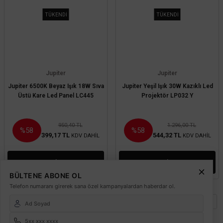
TÜKENDİ
TÜKENDİ
Jupiter
Jupiter
Jupiter 6500K Beyaz Işık 18W Sıva
Jupiter Yeşil Işık 30W Kazıklı Led
Üstü Kare Led Panel LC445
Projektör LP032 Y
950,40 TL
1.296,00 TL
%58
%58
399,17 TL
544,32 TL
KDV DAHİL
KDV DAHİL
Mağazada varmı?
Mağazada varmı?
BÜLTENE ABONE OL
Telefon numaranı girerek sana özel kampanyalardan haberdar ol.
1
2