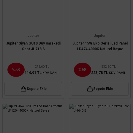
Jupiter
Jupiter
Jupiter Siyah GU10 Duy Hareketli
Jupiter 15W Eko Serisi Led Panel
Spot JH718 S
LD474 4000K Naturel Beyaz
273,60 TL
532,80 TL
%58
%58
114,91 TL
223,78 TL
KDV DAHİL
KDV DAHİL
Sepete Ekle
Sepete Ekle