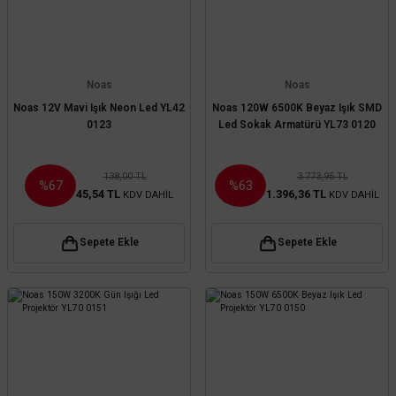
Noas
Noas
Noas 12V Mavi Işık Neon Led YL42
Noas 120W 6500K Beyaz Işık SMD
0123
Led Sokak Armatürü YL73 0120
138,00 TL
3.773,95 TL
%67
%63
45,54 TL
1.396,36 TL
KDV DAHİL
KDV DAHİL
Sepete Ekle
Sepete Ekle