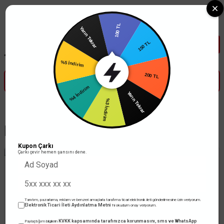
Tüm Banka Kartlarına Vade Farksız 3-5 Taksit Fırsatı Mailorder ile
100 TL
Yarın Tekrar
150 TL
200 TL
%5 İndirim
Yarın Tekrar
%4 İndirim
%3 İndirim
Led Aydınlatma
Kupon Çarkı
Çarkı çevir hemen şansını dene.
Tanıtım, pazarlama, reklam ve benzeri amaçlarla tarafıma ticari elektronik ileti gönderilmesine izin veriyorum.
Elektronik Ticari İleti Aydınlatma Metni
'ni okudum onay veriyorum.
KVKK kapsamında tarafınızca korunmasını, sms ve WhatsApp
Paylaştığım bilgilerin