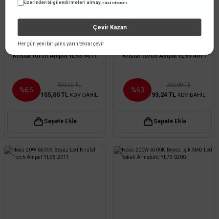
üzerinden bilgilendirmeleri almayı
kabul ediyorum.
Çevir Kazan
Noas
Noas
Her gün yeni bir şans yarın tekrar çevir
Noas 50W 6500K Beyaz Led
Noas 40W 6500K Beyaz Led
Kristal Torch Ampul YL95 5011
Kristal Torch Ampul YL95 4011
300,00 TL
252,00 TL
%65
%63
105,00 TL
93,24 TL
KDV DAHİL
KDV DAHİL
Sepete Ekle
Sepete Ekle