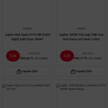
Jupiter
Jupiter
Jupiter Mat Siyah GU10 5W (Dahil
Jupiter 3000K Gün Işığı 18W Sıva
değil) Sabit Spot JD644
Üstü Kare Led Panel LC445
792,00 TL
950,40 TL
%58
%58
332,64 TL
399,17 TL
KDV DAHİL
KDV DAHİL
Sepete Ekle
Sepete Ekle