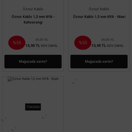
TSE'li Poli
Öznur Kablo
Öznur Kablo
Masa Lambaları
Borular (6 
Öznur Kablo 1,5 mm NYA -
Öznur Kablo 1,5 mm NYA - Mavi
Kahverengi
Duvar Aplikleri
31,01 TL
31,01 TL
%55
%55
13,95 TL
13,95 TL
KDV DAHİL
KDV DAHİL
Mağazada varmı?
Mağazada varmı?
TÜKENDİ