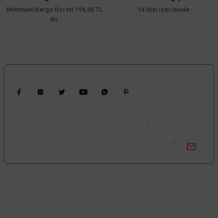
Minimum Kargo Ücreti 199,00 TL
14 Gün içerisinde
dir.
Bizi Takip Edin
Kampanyalardan Haberdar Ol!
Güncel kampanyalar ve yenilikleri ilk bilen sen ol.
Bize Ulaşın
0850 377 0 795