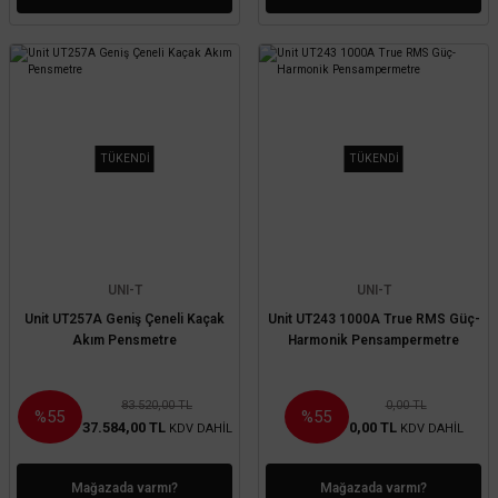
TÜKENDİ
TÜKENDİ
UNI-T
UNI-T
Unit UT257A Geniş Çeneli Kaçak
Unit UT243 1000A True RMS Güç-
Akım Pensmetre
Harmonik Pensampermetre
83.520,00 TL
0,00 TL
%55
%55
37.584,00 TL
0,00 TL
KDV DAHİL
KDV DAHİL
Mağazada varmı?
Mağazada varmı?