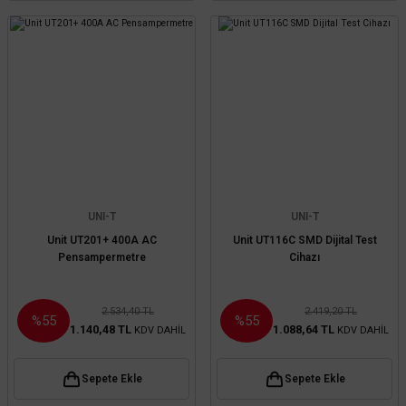
UNI-T
UNI-T
Unit UT201+ 400A AC
Unit UT116C SMD Dijital Test
Pensampermetre
Cihazı
2.534,40 TL
2.419,20 TL
%55
%55
1.140,48 TL
1.088,64 TL
KDV DAHİL
KDV DAHİL
Sepete Ekle
Sepete Ekle