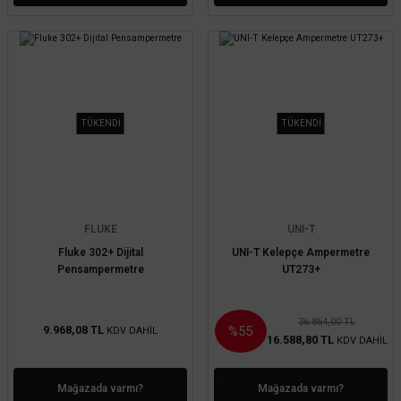
TÜKENDİ
TÜKENDİ
FLUKE
UNI-T
Fluke 302+ Dijital
UNI-T Kelepçe Ampermetre
Pensampermetre
UT273+
36.864,00 TL
%55
9.968,08 TL
KDV DAHİL
16.588,80 TL
KDV DAHİL
Mağazada varmı?
Mağazada varmı?