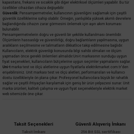
kapasitans, frekans ve sıcaklık gibi diğer elektriksel ölçümleri yapabilir. Bu tür
özellikler cihazdan cihaza değişebilir.
Güvenlik:
Pensampermetreler, kullanıcının güvenliğini sağlamak için çeşitli
güvenlik özelliklerine sahip olabilir. Örneğin, yanlışlıkla yüksek akımlı devrelere
bağlandığında cihazın zarar görmesini önlemek için aşırı akım koruması
bulunabilir.
Pensampermetrelerin doğru ve güvenli bir şekilde kullanılması önemlidir.
Ölçümlerin hassaslığı ve güvenilirliği, doğru bağlantıların yapılmasına, uygun
aralıkların seçilmesine ve talimatların dikkatlice takip edilmesine bağlıdır.
Kullanıcıların, elektrik güvenliği konusunda bilgi sahibi olmaları ve ölçüm
yapmadan önce gerekli önlemleri almalıdır.Uni-t markasının sunduğu uygun
fiyat seçenekleri, kullanıcıların bütçelerine uygun seçimler yapmalarını sağlar.
Uni-t
marka test ve ölçü aletlerine uygun fiyatlarla elektrikmarket.com.tr'den
erişebilirsiniz. Unit markası test ve ölçü aletleri, performansları ve kullanıcı
dostu özellikleriyle ön plana çıkar. Profesyonel kullanıcılara büyük bir rahatlık
sağlar ve çeşitli ihtiyaçları karşılamak için geniş bir ürün yelpazesi sunar. Unit
marka ürünleri, kaliteli çalışma ve uygun fiyat seçenekleriyle elektrik market
web sitemizde öne çıkar.
Taksit Seçenekleri
Güvenli Alışveriş İmkanı
Taksit İmkanı
256 Bit SSL sertifikası