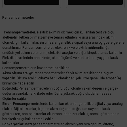
Pensampermetreler
Pensampermetreler, elektrik akımını ölçmek için kullanılan test ve ölçü
aletleridir. İletken bir malzemeye temas ettirilen iki ucu arasındaki akımı
ölçmek için kullanılırlar. Bu cihazlar genellikle dijital veya analog göstergelerle
donatılmıştır.Pensampermetreler, elektronik ve elektrik mühendisliği,
endüstriyel bakım ve onarım, elektrikli araçlar ve diğer birçok alanda kullanılır.
Elektrik devrelerinin analizinde, akım ölçümü ve kontrolünde yaygın olarak
kullanılırlar.
Pensampermetrelerin bazı temel özellikleri:
Akım ölçüm aralığı
: Pensampermetreler, farklı akım aralıklarında ölçüm
yapabilir. Ölçüm aralığı cihaza bağlı olarak değişebilir ve genellikle amper (A)
biriminde ifade edilir.
Doğruluk:
Pensampermetrelerin doğruluğu, ölçülen akım değeri ile gerçek
değer arasındaki farkı ifade eder. Daha yüksek doğruluk, daha hassas
ölçümler sağlar.
Ekran:
Pensampermetrelerde kullanılan ekranlar genellikle dijital veya analog
olabilir. Dijital ekranlar, ölçülen akım değerini doğrudan sayısal olarak
gösterirken, analog ekranlar okunması daha zor olabilir, ancak göstergenin
hareketli bir çubukla temsil edilir.
Fonksiyonlar:
Bazı pensampermetreler, akımın yanı sıra gerilim, direnç,