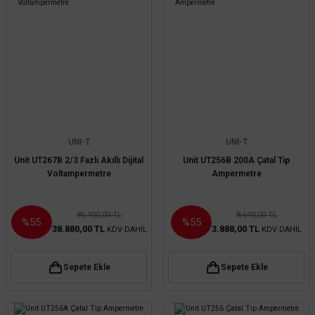
UNI-T
UNI-T
Unit UT267B 2/3 Fazlı Akıllı Dijital
Unit UT256B 200A Çatal Tip
Voltampermetre
Ampermetre
86.400,00 TL
8.640,00 TL
%55
%55
38.880,00 TL
3.888,00 TL
KDV DAHİL
KDV DAHİL
Sepete Ekle
Sepete Ekle