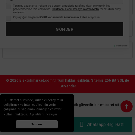
Kurumsal
Tanıtım, pazarlama, reklam ve benzeri amaçlarla tarafıma ticari elektronik ileti
gönderilmesine izin veriyorum.
Elektronik Ticari İleti Aydınlatma Metni
'ni okudum onay
veriyorum.
Paylaştığım bilgilerin
KVKK kapsamında korunmasını
kabul ediyorum.
Alışveriş
GÖNDER
Üyelik
© 2026
Elektrikmarket.com.tr
Tüm hakları saklıdır.
Sitemiz 256 Bit SSL ile
Güvende!
ETBİS
Bu internet sitesinde, kullanıcı deneyimini
Sitemiz ETBİS sistemine kayıtlı güvenilir bir e-ticaret sitesidir.
geliştirmek ve internet sitesinin verimli
çalışmasını sağlamak amacıyla çerezler
kullanılmaktadır.
Ayrıntıları inceleyin
Whatsapp Bilgi Hattı
Tamam
arat
ify
&
By
SEO
Reklam
Anasayfa
Menü
Whatsapp
Sepet
Hesabım