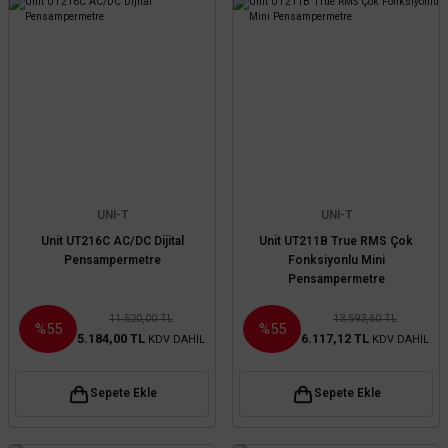
UNI-T
UNI-T
Unit UT216C AC/DC Dijital
Unit UT211B True RMS Çok
Pensampermetre
Fonksiyonlu Mini
Pensampermetre
11.520,00 TL
13.593,60 TL
%55
%55
5.184,00 TL
6.117,12 TL
KDV DAHİL
KDV DAHİL
Sepete Ekle
Sepete Ekle