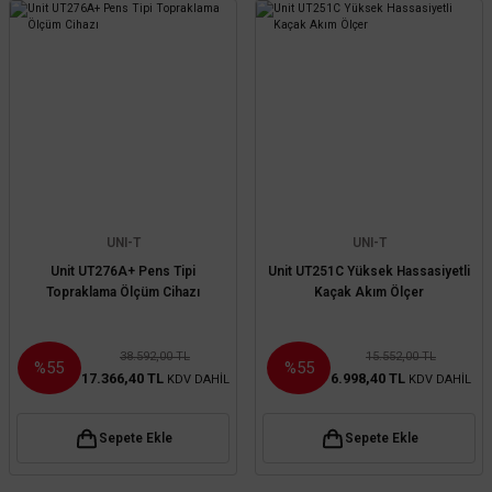
UNI-T
UNI-T
Unit UT276A+ Pens Tipi
Unit UT251C Yüksek Hassasiyetli
Topraklama Ölçüm Cihazı
Kaçak Akım Ölçer
38.592,00 TL
15.552,00 TL
%55
%55
17.366,40 TL
6.998,40 TL
KDV DAHİL
KDV DAHİL
Sepete Ekle
Sepete Ekle