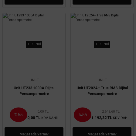
TÜKENDİ
TÜKENDİ
UNI-T
UNI-T
Unit UT233 1000A Dijital
Unit UT202A+ True RMS Dijital
Pensampermetre
Pensampermetre
0,00 TL
2.649,60 TL
%55
%55
0,00 TL
1.192,32 TL
KDV DAHİL
KDV DAHİL
Mağazada varmı?
Mağazada varmı?