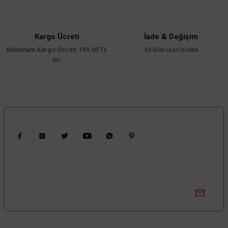
Kargo Ücreti
İade & Değişim
Minimum Kargo Ücreti 199,00 TL
14 Gün içerisinde
dir.
Bizi Takip Edin
Kampanyalardan Haberdar Ol!
Güncel kampanyalar ve yenilikleri ilk bilen sen ol.