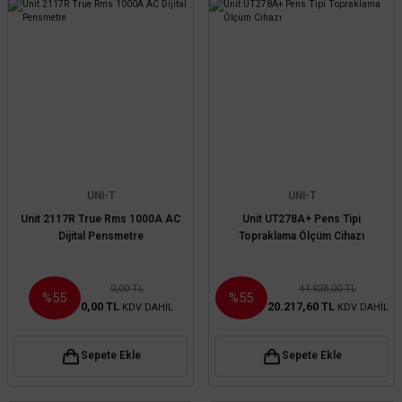
UNI-T
UNI-T
Unit 2117R True Rms 1000A AC
Unit UT278A+ Pens Tipi
Dijital Pensmetre
Topraklama Ölçüm Cihazı
0,00 TL
44.928,00 TL
%55
%55
0,00 TL
20.217,60 TL
KDV DAHİL
KDV DAHİL
Sepete Ekle
Sepete Ekle