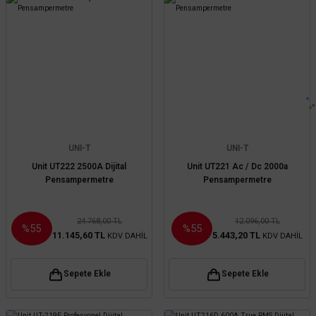
UNI-T
UNI-T
Unit UT222 2500A Dijital
Unit UT221 Ac / Dc 2000a
Pensampermetre
Pensampermetre
24.768,00 TL
12.096,00 TL
%55
%55
11.145,60 TL
5.443,20 TL
KDV DAHİL
KDV DAHİL
Sepete Ekle
Sepete Ekle