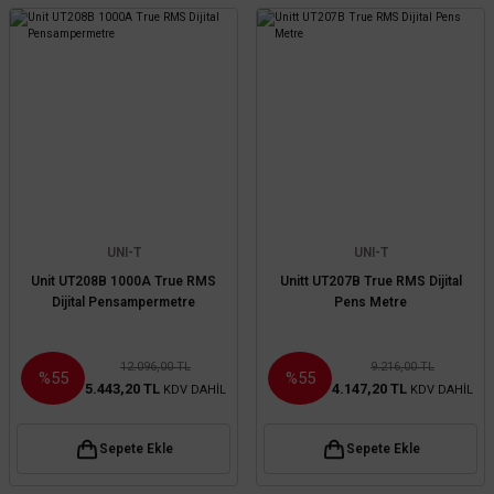
UNI-T
UNI-T
Unit UT208B 1000A True RMS
Unitt UT207B True RMS Dijital
Dijital Pensampermetre
Pens Metre
12.096,00 TL
9.216,00 TL
%55
%55
5.443,20 TL
4.147,20 TL
KDV DAHİL
KDV DAHİL
Sepete Ekle
Sepete Ekle