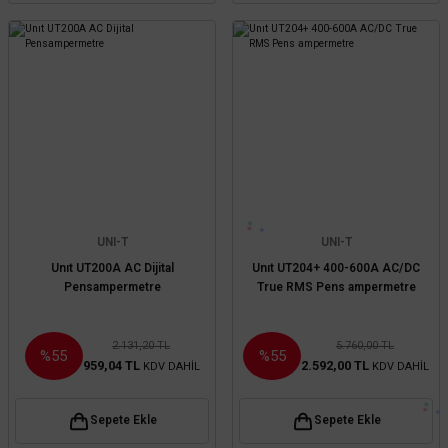
UNI-T
UNI-T
Unıt UT200A AC Dijital
Unıt UT204+ 400-600A AC/DC
Pensampermetre
True RMS Pens ampermetre
2.131,20 TL
5.760,00 TL
%55
%55
959,04 TL
2.592,00 TL
KDV DAHİL
KDV DAHİL
Sepete Ekle
Sepete Ekle