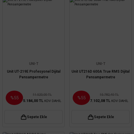
UNI-T
UNI-T
Unit UT-219E Profesyonel Dijital
Unit UT216D 600A True RMS Dijital
Pensampermetre
Pensampermetre
11.520,00 TL
15.782,40 TL
%55
%55
5.184,00 TL
7.102,08 TL
KDV DAHİL
KDV DAHİL
Sepete Ekle
Sepete Ekle