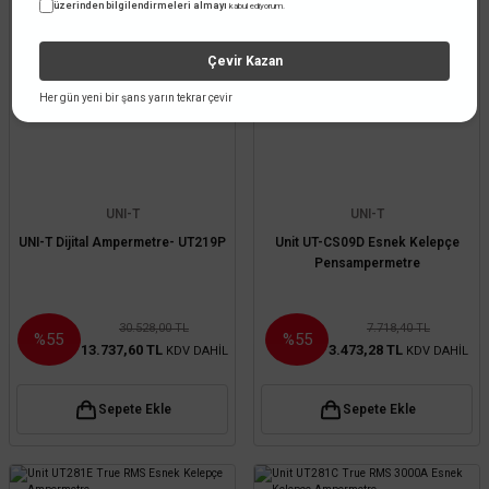
üzerinden bilgilendirmeleri almayı
kabul ediyorum.
Çevir Kazan
Her gün yeni bir şans yarın tekrar çevir
UNI-T
UNI-T
UNI-T Dijital Ampermetre- UT219P
Unit UT-CS09D Esnek Kelepçe
Pensampermetre
30.528,00 TL
7.718,40 TL
%55
%55
13.737,60 TL
3.473,28 TL
KDV DAHİL
KDV DAHİL
Sepete Ekle
Sepete Ekle