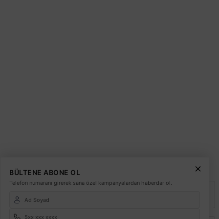
Bize Ulaşın
0850 377 0 795
0 (212) 603 14 14
0543 603 14 14
Merkez:
Deliklikaya Mah. Emirgan Cad. No:1 Teskoop İş Merkezi Dükkan:
64 Hadımköy - Arnavutköy - İstanbul
0212 603 14 14
Şube:
İkitelli O.S.B. Süleyman Demirel Blv. Sinpaş İş Modern San. Sit. J16-
Başakşehir–İstanbul
0212 603 02 02
Şube:
İstoç Toptancılar Çarşısı 6. Ada 2423 Sokak No:81-83 Bağcılar \
İstanbul
0212 243 2323
info@elektrikmarket.com.tr
BÜLTENE ABONE OL
Telefon numaranı girerek sana özel kampanyalardan haberdar ol.
Vadeli Toptan Satış