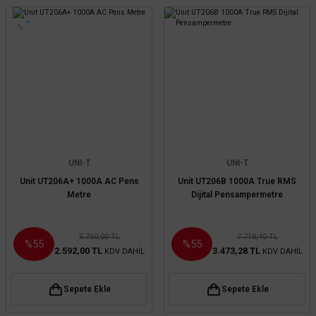
UNI-T
UNI-T
Unit UT206A+ 1000A AC Pens
Unit UT206B 1000A True RMS
Metre
Dijital Pensampermetre
5.760,00 TL
7.718,40 TL
%55
%55
2.592,00 TL
3.473,28 TL
KDV DAHİL
KDV DAHİL
Sepete Ekle
Sepete Ekle