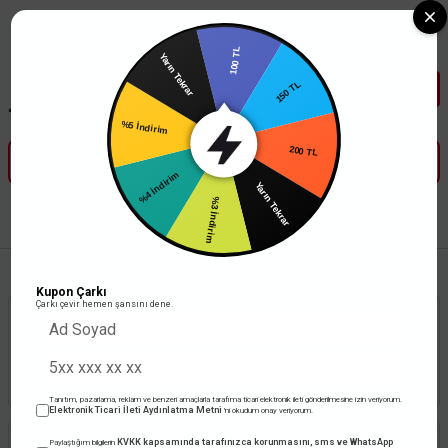
Tüm Banka Kartlarına Vade Farksız 3-5 Taksit Fırsatı Mailorder ile
100 TL
150 TL
Yarın Tekrar
200 TL
%5 İndirim
Yarın Tekrar
%4 İndirim
%3 İndirim
Anasayfa
Elektronik
Test ve Ölçü Aletleri
Pensampermetreler
Kupon Çarkı
Çarkı çevir hemen şansını dene.
Stoktakiler
Toplam 52 ürün
Tanıtım, pazarlama, reklam ve benzeri amaçlarla tarafıma ticari elektronik ileti gönderilmesine izin veriyorum.
Elektronik Ticari İleti Aydınlatma Metni
'ni okudum onay veriyorum.
KVKK kapsamında tarafınızca korunmasını, sms ve WhatsApp
Paylaştığım bilgilerin