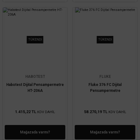
TÜKENDİ
TÜKENDİ
HABOTEST
FLUKE
Habotest Dijital Pensampermetre
Fluke 376 FC Dijital
HT-206A
Pensampermetre
1.415,22 TL
58.270,19 TL
KDV DAHİL
KDV DAHİL
Mağazada varmı?
Mağazada varmı?