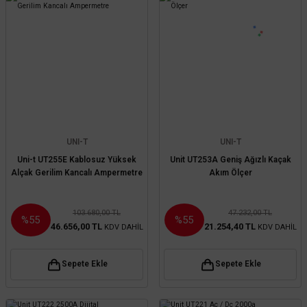
UNI-T
UNI-T
Uni-t UT255E Kablosuz Yüksek
Unit UT253A Geniş Ağızlı Kaçak
Alçak Gerilim Kancalı Ampermetre
Akım Ölçer
103.680,00 TL
47.232,00 TL
%55
%55
46.656,00 TL
21.254,40 TL
KDV DAHİL
KDV DAHİL
Sepete Ekle
Sepete Ekle