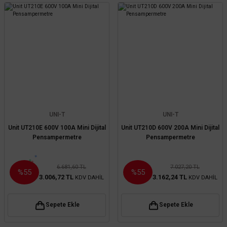
UNI-T
UNI-T
Unit UT210E 600V 100A Mini Dijital
Unit UT210D 600V 200A Mini Dijital
Pensampermetre
Pensampermetre
6.681,60 TL
7.027,20 TL
%55
%55
3.006,72 TL
3.162,24 TL
KDV DAHİL
KDV DAHİL
Sepete Ekle
Sepete Ekle