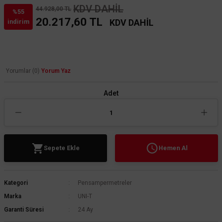
KDV DAHİL
44.928,00 TL
%55
20.217,60 TL
KDV DAHİL
indirim
Yorumlar (0)
Yorum Yaz
Adet
Sepete Ekle
Hemen Al
Kategori
Pensampermetreler
Marka
UNI-T
Garanti Süresi
24 Ay