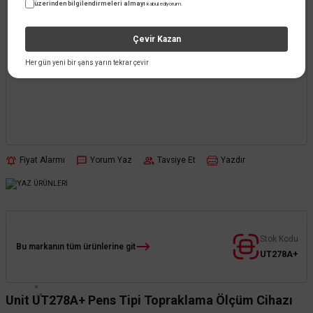
üzerinden bilgilendirmeleri almayı
kabul ediyorum.
Çevir Kazan
Her gün yeni bir şans yarın tekrar çevir
Fiyat Alarmı
Yorum Yaz
Tavsiye Et
Yazdır
Stok Kodu
Bu markanın tüm ürünlerine git
UT278A+
Unit UT278A+ Pens Tipi Topraklama Ölçüm Cihazı