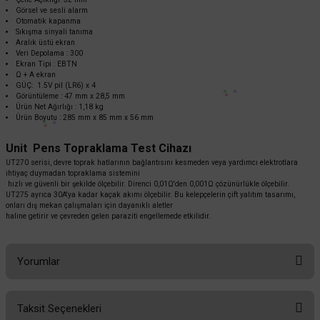
Unit UT276A+ Pens Tipi Topraklama Ölçüm Cihazı
Görsel ve sesli alarm
Otomatik kapanma
Sıkışma sinyali tanıma
Aralık üstü ekran
Veri Depolama : 300
Ekran Tipi : EBTN
38.592,00 TL
%55
Ω + A ekran
17.366,40 TL
KDV DAHİL
GÜÇ: 1.5V pil (LR6) x 4
Görüntüleme : 47 mm x 28,5 mm
Ürün Net Ağırlığı : 1,18 kg
Ürün Boyutu : 285 mm x 85 mm x 56 mm
Sepete Ekle
Unit Pens Topraklama Test Cihazı
UT270 serisi, devre toprak hatlarının bağlantısını kesmeden veya yardımcı elektrotlara
ihtiyaç duymadan topraklama sistemini
hızlı ve güvenli bir şekilde ölçebilir. Direnci 0,01Ω'den 0,001Ω çözünürlükle ölçebilir.
UT275 ayrıca 30A'ya kadar kaçak akımı ölçebilir. Bu kelepçelerin çift yalıtım tasarımı,
onları dış mekan çalışmaları için dayanıklı aletler
haline getirir ve çevreden gelen paraziti engellemede etkilidir.
Yorumlar
Taksit Seçenekleri