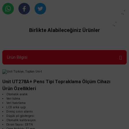
Birlikte Alabileceğiniz Ürünler
Ürün Bilgisi
Unit UT278A+ Pens Tipi Topraklama Ölçüm Cihazı
Ürün Özellikleri
Otomatik aralık
Veri tutma
Veri hatırlama
LCD arka ışığı
Direnç sınırı alarmı
Düşük pil göstergesi
Otomatik kalibrasyon
Ekran Sayısı: EBTN
UNI-T
Çene Açıklığı: 32 mm