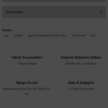
Bu ürüne ilk yorumu siz yapın!
Önerileriniz
Yorum Yaz
Bu ürünün fiyat bilgisi, resim, ürün açıklamalarında ve diğer konularda
yetersiz gördüğünüz noktaları öneri formunu kullanarak tarafımıza
Etiketler :
iletebilirsiniz.
unit
ut278a+
pens tipi topraklama ölçüm cihazı
unit turkiye
uni-t
Görüş ve önerileriniz için teşekkür ederiz.
Ürün resmi kalitesiz, bozuk veya görüntülenemiyor.
Ürün açıklamasında eksik bilgiler bulunuyor.
Taksit Seçenekleri
Güvenli Alışveriş İmkanı
Taksit İmkanı
256 Bit SSL sertifikası
Ürün bilgilerinde hatalar bulunuyor.
Ürün fiyatı diğer sitelerden daha pahalı.
Bu ürüne benzer farklı alternatifler olmalı.
Kargo Ücreti
İade & Değişim
Minimum Kargo Ücreti 199,00 TL
14 Gün içerisinde
dir.