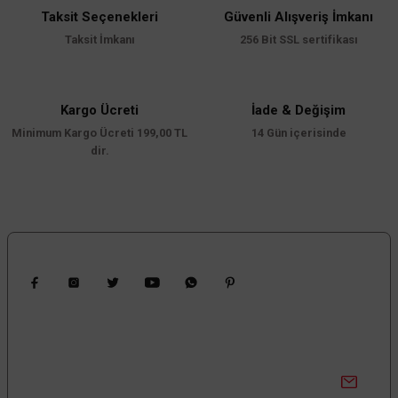
Taksit Seçenekleri
Güvenli Alışveriş İmkanı
Taksit İmkanı
256 Bit SSL sertifikası
Kargo Ücreti
İade & Değişim
Minimum Kargo Ücreti 199,00 TL
14 Gün içerisinde
dir.
Bizi Takip Edin
Kampanyalardan Haberdar Ol!
Güncel kampanyalar ve yenilikleri ilk bilen sen ol.