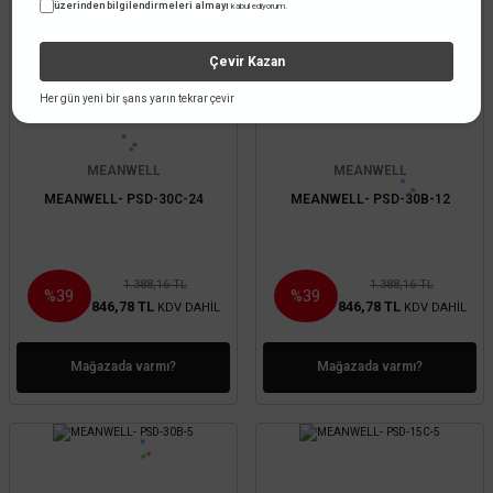
üzerinden bilgilendirmeleri almayı
kabul ediyorum.
TÜKENDİ
TÜKENDİ
Çevir Kazan
Her gün yeni bir şans yarın tekrar çevir
MEANWELL
MEANWELL
MEANWELL- PSD-30C-24
MEANWELL- PSD-30B-12
1.388,16 TL
1.388,16 TL
%39
%39
846,78 TL
846,78 TL
KDV DAHİL
KDV DAHİL
Mağazada varmı?
Mağazada varmı?