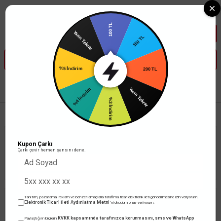
Tüm Banka Kartlarına Vade Farksız 3-5 Taksit Fırsatı Mailorder ile
100 TL
150 TL
Yarın Tekrar
200 TL
%5 İndirim
Yarın Tekrar
Anasayfa
Elektronik
MEANWELL
PCB
%4 İndirim
%3 İndirim
Stoktakiler
Toplam 8 ürün
Kupon Çarkı
Çarkı çevir hemen şansını dene.
Tanıtım, pazarlama, reklam ve benzeri amaçlarla tarafıma ticari elektronik ileti gönderilmesine izin veriyorum.
Elektronik Ticari İleti Aydınlatma Metni
'ni okudum onay veriyorum.
KVKK kapsamında tarafınızca korunmasını, sms ve WhatsApp
Paylaştığım bilgilerin