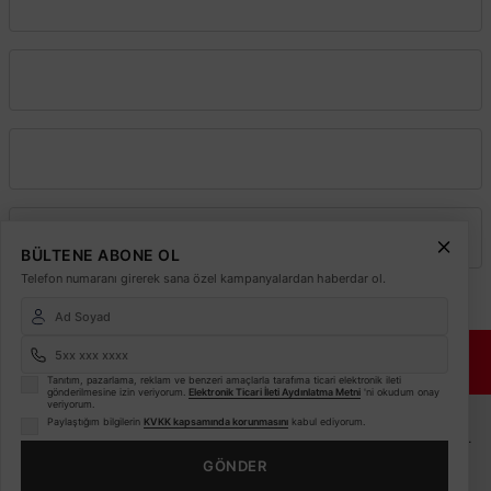
Vadeli Toptan Satış
Kurumsal
Alışveriş
Üyelik
BÜLTENE ABONE OL
Telefon numaranı girerek sana özel kampanyalardan haberdar ol.
© 2026
Elektrikmarket.com.tr
Tüm hakları saklıdır.
Sitemiz 256 Bit SSL ile
Güvende!
Tanıtım, pazarlama, reklam ve benzeri amaçlarla tarafıma ticari elektronik ileti
gönderilmesine izin veriyorum.
Elektronik Ticari İleti Aydınlatma Metni
'ni okudum onay
veriyorum.
ETBİS
Paylaştığım bilgilerin
KVKK kapsamında korunmasını
kabul ediyorum.
Sitemiz ETBİS sistemine kayıtlı güvenilir bir e-ticaret sitesidir.
GÖNDER
Bu internet sitesinde, kullanıcı deneyimini