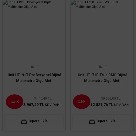
UNI-T
UNI-T
Unit UT191T Profesyonel Dijital
Unit UT171B True RMS Dijital
Multimetre Ölçü Aleti
Multimetre Ölçü Aleti
9.446,40 TL
30.528,00 TL
%58
%58
3.967,49 TL
12.821,76 TL
KDV DAHİL
KDV DAHİL
Sepete Ekle
Sepete Ekle