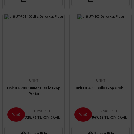
UNI-T
UNI-T
Unit UT-P04 100Mhz Osiloskop
Unit UT-H05 Osiloskop Probu
Probu
1.728,00 TL
2.304,00 TL
%58
%58
725,76 TL
967,68 TL
KDV DAHİL
KDV DAHİL
Sepete Ekle
Sepete Ekle