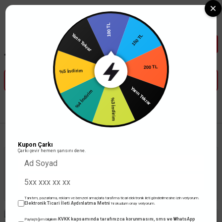
Tüm Banka Kartlarına Vade Farksız 3-5 Taksit Fırsatı Mailorder ile
100 TL
Yarın Tekrar
150 TL
%5 İndirim
200 TL
%4 İndirim
Yarın Tekrar
%3 İndirim
Anasayfa
Elektronik
Test ve Ölçü Aletleri
Multimetreler
Kupon Çarkı
Çarkı çevir hemen şansını dene.
Stoktakiler
Toplam 115 ürün
Tanıtım, pazarlama, reklam ve benzeri amaçlarla tarafıma ticari elektronik ileti gönderilmesine izin veriyorum.
Elektronik Ticari İleti Aydınlatma Metni
'ni okudum onay veriyorum.
KVKK kapsamında tarafınızca korunmasını, sms ve WhatsApp
Paylaştığım bilgilerin