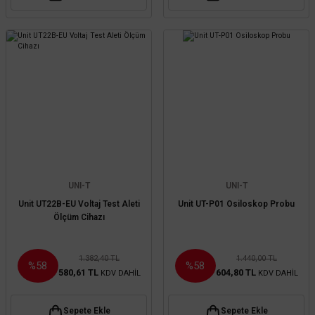
UNI-T
UNI-T
Unit UT22B-EU Voltaj Test Aleti
Unit UT-P01 Osiloskop Probu
Ölçüm Cihazı
1.382,40 TL
1.440,00 TL
%58
%58
580,61 TL
604,80 TL
KDV DAHİL
KDV DAHİL
Sepete Ekle
Sepete Ekle