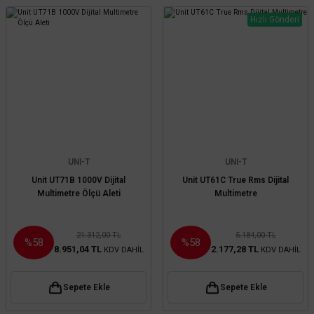
Hızlı Gönderi
UNI-T
UNI-T
Unit UT71B 1000V Dijital
Unit UT61C True Rms Dijital
Multimetre Ölçü Aleti
Multimetre
21.312,00 TL
5.184,00 TL
%58
%58
8.951,04 TL
2.177,28 TL
KDV DAHİL
KDV DAHİL
Sepete Ekle
Sepete Ekle