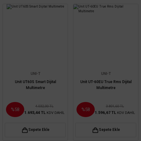
UNI-T
UNI-T
Unit UT60S Smart Dijital
Unit UT-60EU True Rms Dijital
Multimetre
Multimetre
4.032,00 TL
3.801,60 TL
%58
%58
1.693,44 TL
1.596,67 TL
KDV DAHİL
KDV DAHİL
Sepete Ekle
Sepete Ekle