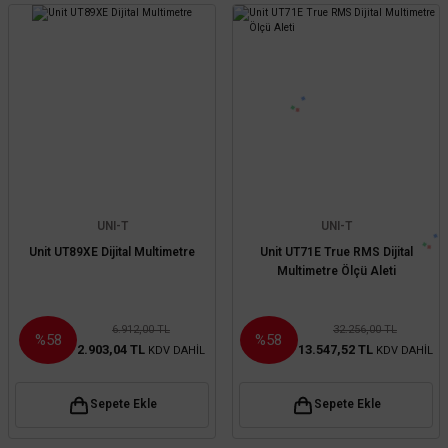
UNI-T
UNI-T
Unit UT89XE Dijital Multimetre
Unit UT71E True RMS Dijital
Multimetre Ölçü Aleti
6.912,00 TL
32.256,00 TL
%58
%58
2.903,04 TL
13.547,52 TL
KDV DAHİL
KDV DAHİL
Sepete Ekle
Sepete Ekle