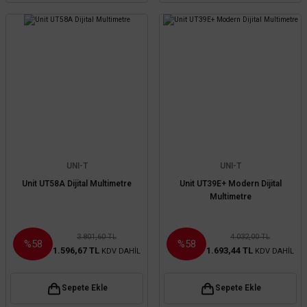
UNI-T
UNI-T
Unit UT58A Dijital Multimetre
Unit UT39E+ Modern Dijital
Multimetre
3.801,60 TL
4.032,00 TL
%58
%58
1.596,67 TL
1.693,44 TL
KDV DAHİL
KDV DAHİL
Sepete Ekle
Sepete Ekle