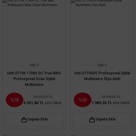
UNI-T
UNI-T
Unit UT196 1700V DC True RMS
Unit UT195DS Profesyonel Dijital
Profesyonel Solar Dijital
Multimetre Ölçü Aleti
Multimetre
15.552,00 TL
19.008,00 TL
%58
%58
6.531,84 TL
7.983,36 TL
KDV DAHİL
KDV DAHİL
Sepete Ekle
Sepete Ekle