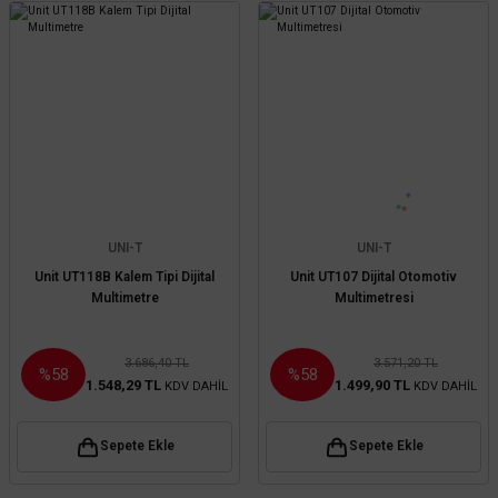
UNI-T
UNI-T
Unit UT118B Kalem Tipi Dijital
Unit UT107 Dijital Otomotiv
Multimetre
Multimetresi
3.686,40 TL
3.571,20 TL
%58
%58
1.548,29 TL
1.499,90 TL
KDV DAHİL
KDV DAHİL
Sepete Ekle
Sepete Ekle