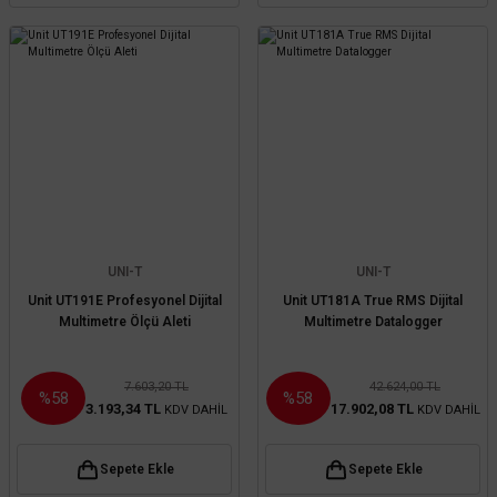
UNI-T
UNI-T
Unit UT191E Profesyonel Dijital
Unit UT181A True RMS Dijital
Multimetre Ölçü Aleti
Multimetre Datalogger
7.603,20 TL
42.624,00 TL
%58
%58
3.193,34 TL
17.902,08 TL
KDV DAHİL
KDV DAHİL
Sepete Ekle
Sepete Ekle