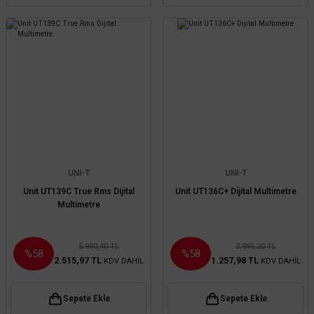
UNI-T
UNI-T
Unit UT139C True Rms Dijital
Unit UT136C+ Dijital Multimetre
Multimetre
5.990,40 TL
2.995,20 TL
%58
%58
2.515,97 TL
1.257,98 TL
KDV DAHİL
KDV DAHİL
Sepete Ekle
Sepete Ekle