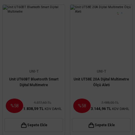
UNI-T
UNI-T
Unit UT60BT Bluetooth Smart
Unit UT58E 20A Dijital Multimetre
Dijital Multimetre
Ölçü Aleti
4.377,60 TL
7.488,00 TL
%58
%58
1.838,59 TL
3.144,96 TL
KDV DAHİL
KDV DAHİL
Sepete Ekle
Sepete Ekle