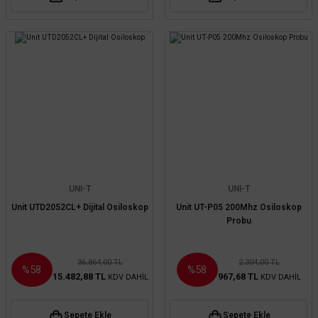
UNI-T
UNI-T
Unit UTD2052CL+ Dijital Osiloskop
Unit UT-P05 200Mhz Osiloskop
Probu
36.864,00 TL
2.304,00 TL
%58
%58
15.482,88 TL
967,68 TL
KDV DAHİL
KDV DAHİL
Sepete Ekle
Sepete Ekle