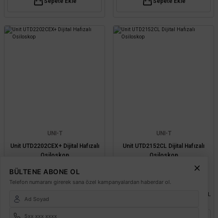
Sepete Ekle
Sepete Ekle
UNI-T
UNI-T
Unit UTD2202CEX+ Dijital Hafızalı
Unit UTD2152CL Dijital Hafızalı
Osiloskop
Osiloskop
BÜLTENE ABONE OL
Telefon numaranı girerek sana özel kampanyalardan haberdar ol.
54.720,00 TL
46.080,00 TL
%58
%58
22.982,40 TL
19.353,60 TL
KDV DAHİL
KDV DAHİL