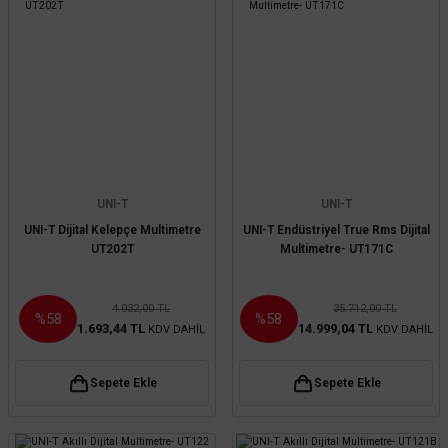
UNI-T
UNI-T
UNI-T Dijital Kelepçe Multimetre
UNI-T Endüstriyel True Rms Dijital
UT202T
Multimetre- UT171C
4.032,00 TL
35.712,00 TL
%58
%58
1.693,44 TL
14.999,04 TL
KDV DAHİL
KDV DAHİL
Sepete Ekle
Sepete Ekle