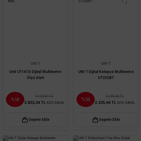
UNI-T
UNI-T
Unit UT161D Dijital Multimetre
UNI-T Dijital Kelepçe Multimetre
Ölçü Aleti
UT202BT
9.100,80 TL
5.299,20 TL
%58
%58
3.822,34 TL
2.225,66 TL
KDV DAHİL
KDV DAHİL
Sepete Ekle
Sepete Ekle