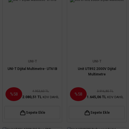
UNI-T
UNI-T
UNI-T Dijital Multimetre- UT61B
Unit UT892 2000V Dijital
Multimetre
4.953,60 TL
3.916,80 TL
%58
%58
2.080,51 TL
1.645,06 TL
KDV DAHİL
KDV DAHİL
Sepete Ekle
Sepete Ekle