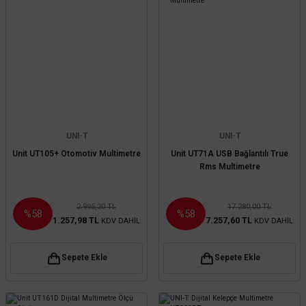
UNI-T
UNI-T
Unit UT105+ Otomotiv Multimetre
Unit UT71A USB Bağlantılı True
Rms Multimetre
2.995,20 TL
17.280,00 TL
%58
%58
1.257,98 TL
7.257,60 TL
KDV DAHİL
KDV DAHİL
Sepete Ekle
Sepete Ekle