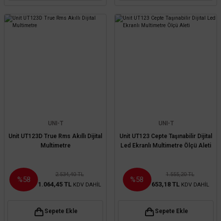
UNI-T
UNI-T
Unit UT123D True Rms Akıllı Dijital
Unit UT123 Cepte Taşınabilir Dijital
Multimetre
Led Ekranlı Multimetre Ölçü Aleti
2.534,40 TL
1.555,20 TL
%58
%58
1.064,45 TL
653,18 TL
KDV DAHİL
KDV DAHİL
Sepete Ekle
Sepete Ekle