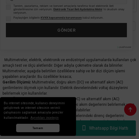
Sepete Ekle
Sepete Ekle
Tanıtım, pazarlama, reklam ve benzeri amaçlarla tarafıma ticari elektronik ileti
gönderilmesine izin veriyorum.
Elektronik Ticari İleti Aydınlatma Metni
'ni okudum onay
veriyorum.
Paylaştığım bilgilerin
KVKK kapsamında korunmasını
kabul ediyorum.
1
2
GÖNDER
Multimetreler
Multimetreler, elektrik, elektronik ve endüstriyel uygulamalarda kullanılan çok
amaçlı test ve ölçü aletleridir. Diğer adıyla çokmetre olarak da bilinirler.
Multimetreler, aşağıda belirtilen özelliklere sahip ve bir dizi ölçüm işlemi
yapabilen araçlardır. Bu özellikler kısaca;
Gerilim Ölçümü:
Multimetreler, doğru akım (DC) ve alternatif akım (AC)
gerilimlerini ölçmek için kullanılır. Elektrik devrelerindeki voltaj düzeylerini
belirlemek için kullanılırlar.
Akım Ölçümü:
Multimetreler, doğru akım (DC) ve alternatif akım (AC)
Bu internet sitesinde, kullanıcı deneyimini
akımlarını ölçmek için kullanılır. Devrelerdeki akım değerlerini belirlemek veya
geliştirmek ve internet sitesinin verimli
akımın akış yönünü tespit etmek için kullanılabilirler.
çalışmasını sağlamak amacıyla çerezler
Direnç Ölçümü:
Multimetreler, elektrik devrelerindeki direnç değerlerini
kullanılmaktadır.
Ayrıntıları inceleyin
ölçmek için kullanılır. Direnç, elektrik akımına karşı direnç gösteren bir devre
elemanının özelliğidir. Hatalı veya doğru direnç değerlerini doğrulamak veya
Whatsapp Bilgi Hattı
Tamam
hata ayıklamak için kullanılabilirler.
Anasayfa
Menü
Whatsapp
Sepet
Hesabım
Kapasitans Ölçümü:
Bazı multimetreler, kondansatörlerin kapasitansını