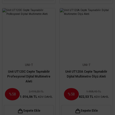
UNI-T
UNI-T
Unit UT120C Cepte Taşınabilir
Unit UT120A Cepte Taşınabilir
Profesyonel Dijital Multimetre
Dijital Multimetre Ölçü Aleti
Aleti
2.419,20 TL
1.958,40 TL
%58
%58
1.016,06 TL
822,53 TL
KDV DAHİL
KDV DAHİL
Sepete Ekle
Sepete Ekle