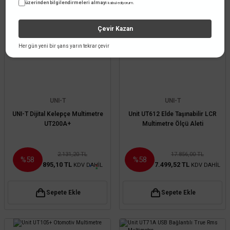
üzerinden bilgilendirmeleri almayı
kabul ediyorum.
Çevir Kazan
Her gün yeni bir şans yarın tekrar çevir
UNI-T
UNI-T
UNI-T Dijital Kelepçe Multimetre
Unit UT612 Elde Taşınabilir LCR
UT200A+
Multimetre Ölçü Aleti
2.131,20 TL
17.856,00 TL
%58
%58
895,10 TL
7.499,52 TL
KDV DAHİL
KDV DAHİL
Sepete Ekle
Sepete Ekle