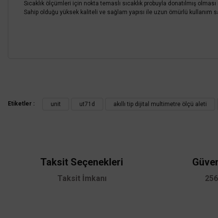
Sıcaklık ölçümleri için nokta temaslı sıcaklık probuyla donatılmış olması
Sahip olduğu yüksek kaliteli ve sağlam yapısı ile uzun ömürlü kullanım sa
Unit U
UNI-T
Unit UT60BT Bluetooth Smart Dijital Multimetre
4.377,60 TL
Bu ürünün fiyat bilgisi, resim, ürün açıklamalarında ve diğer konularda
%58
1.838,59 TL
KDV DAHİL
Görüş ve önerileriniz için teşekkür ederiz.
Etiketler :
unit
ut71d
akıllı tip dijital multimetre ölçü aleti
Ürün resmi kalitesiz, bozuk veya görüntülenemiyor.
Sepete Ekle
Ürün açıklamasında eksik bilgiler bulunuyor.
Ürün bilgilerinde hatalar bulunuyor.
Ürün fiyatı diğer sitelerden daha pahalı.
Taksit Seçenekleri
Güven
Bu ürüne benzer farklı alternatifler olmalı.
Taksit İmkanı
256