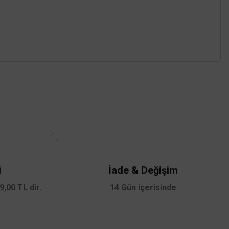
UNI-T
 Multimetre
Unit UT61C True Rms Dijital Multimetre
0 TL
KDV DAHİL
5.184,00 TL
%58
2.177,28 TL
KDV DAHİL
e
z.
Sepete Ekle
i
İade & Değişim
,00 TL dir.
14 Gün içerisinde