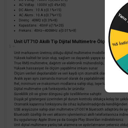
Sepet
AC Voltajı : 1000V ±(0.4%+30)
Y
DC Akımı : 10 A ±(0.1%+15)
AC Akımı : 10 A ±(0.7%+15)
Direnç : 40MΩ ±(0.3%+8)
Kapasitans : 40mF ±(1%+20)
Frekans : 40Hz~400MHz ±(0.01%+8)
%5 İndi
Unit UT71D Akıllı Tip Dijital Multimetre Ölçü Aleti
%4 İn
Unit markasının üretmiş olduğu dijital multimetre modellerinden biridir.
Yüksek kaliteli bir ürün olup, sağlam ve dayanıklı yapıya sahiptir.
True RMS multimetre, dağıtım ve elektronik mühendisliği, elektronik, fa
Yüksek hassasiyet ile ölçüm yapabilme imkanı sunar.
Ölçüm verileri depolanabilir ve veri kaydı için otomatik olarak aralıklar aya
Aralık ayarı aynı zamanda manuel olarak da yapılabilmektedir.
Rel, minimum ve maksimum modlarına sahip olup, tepe tutma özelliği b
Dijital multimetre çok fonksiyonlu bir üründür.
Süreklilik zili ve görev döngüsü gibi özelliklerine sahiptir.
Düşük pil göstergesi üzerinden pil durum kontrolü oldukça kolay bir şekil
Otomatik kapanma fonksiyonu ile cihaz kullanılmadığında kendiliğinden 
USB arayüzüne sahip olan multimetre UT-D07A bluetooth adaptörü ile uyum
Bluetooth özelliği ile veri aktarımı işlemlerinizi akıllı telefonlarınıza ind
Bu uygulamayı Apple Store ya da Google Play Store’dan indirebilirsiniz.
Unit dijital multimere yanlış tak alarmına ve aydınlatmanın yetersiz old