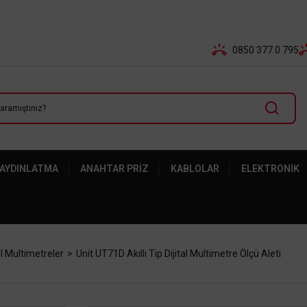
Tüm Banka Kartlarına Vade Farksız 3-5 Taksit Fırsatı Mailor
0850 377 0 795
 AYDINLATMA
ANAHTAR PRIZ
KABLOLAR
ELEKTRONIK
al Multimetreler
Unit UT71D Akıllı Tip Dijital Multimetre Ölçü Aleti