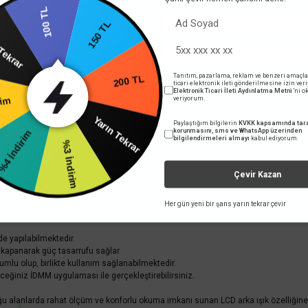
%58
e Ekle
100 TL
1.935,36 TL
arın Tekrar
KDV DAHİ
150 TL
Sepete Ekle
rim
Tanıtım, pazarlama, reklam ve benzeri amaçla
ticari elektronik ileti gönderilmesine izin ver
Elektronik Ticari İleti Aydınlatma Metni
'ni 
veriyorum.
200 TL
dirim
Paylaştığım bilgilerin
KVKK kapsamında tara
Yarın Tekrar
korunmasını, sms ve WhatsApp üzerinden
bilgilendirmeleri almayı
kabul ediyorum.
%3 İndirim
brika otomasyonu ekipmanlarında ortaya çıkan karmaşık sorunları hızlı ve kolay bi
Çevir Kazan
rlanabilir.
ulunmaktadır.
Her gün yeni bir şans yarın tekrar çevir
de yapılabilmektedir.
kapanarak güç tasarrufu sağlar.
lu olup, birlikte kullanım sağlanabilmektedir.
ireceğiniz İDMM uygulaması ile gerçekleştirebilirsiniz.
uğu alanlarda rahat ölçüm ve konforlu okuma imkanı sunan LCD arka ışık özelliğine 
UNI-T