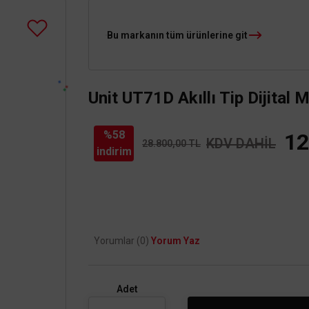
Bu markanın tüm ürünlerine git
Unit UT71D Akıllı Tip Dijital 
%58
12
KDV DAHİL
28.800,00 TL
indirim
Yorumlar (0)
Yorum Yaz
Adet