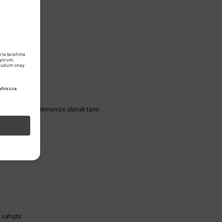
L
Sepete Ekle
rla tarafıma
iyorum.
okudum onay
fınızca
Hızlı Gönderi
r şekilde çözümlemenize olanak tanır.
sahiptir.