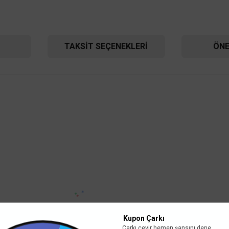
TAKSIT SEÇENEKLERI
ÖNE
-T
ltimetre Ölçü Aleti
UNI-T
.377,60 TL
Unit UT58D Genel Tip Dijital Multimetre Ö
59 TL
KDV DAHİL
Kupon Çarkı
Çarkı çevir hemen şansını dene.
4.608,00 TL