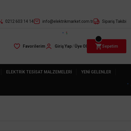
der ile
0212 603 14 14
info@elektrikmarket.com.tr
Sipariş Takibi
Favorilerim
Giriş Yap
/
Üye Ol
Sepetim
ELEKTRIK TESISAT MALZEMELERI
YENI GELENLER