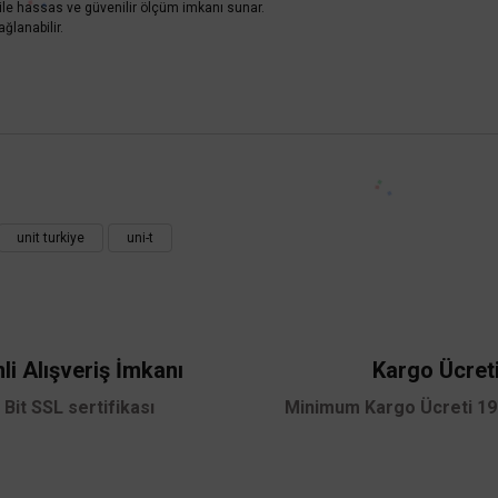
 ile hassas ve güvenilir ölçüm imkanı sunar.
Unit UT60S Smart Dijital
ğlanabilir.
UNI-T
T-60EU True Rms Dijital Multimetre
4.032,0
%58
1.693,44 TL
3.801,60 TL
%58
1.596,67 TL
KDV DAHİL
Sepete Ekl
 yetersiz gördüğünüz noktaları öneri formunu kullanarak tarafımıza iletebilirsini
Sepete Ekle
Bu ürüne ilk yorumu siz yapın!
unit turkiye
uni-t
Yorum Yaz
li Alışveriş İmkanı
Kargo Ücret
 Bit SSL sertifikası
Minimum Kargo Ücreti 199