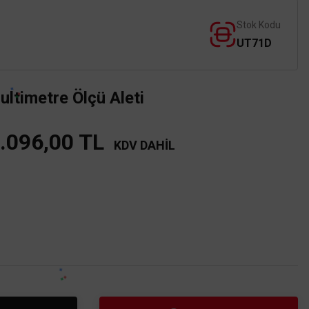
Stok Kodu
UT71D
Multimetre Ölçü Aleti
.096,00 TL
KDV DAHİL