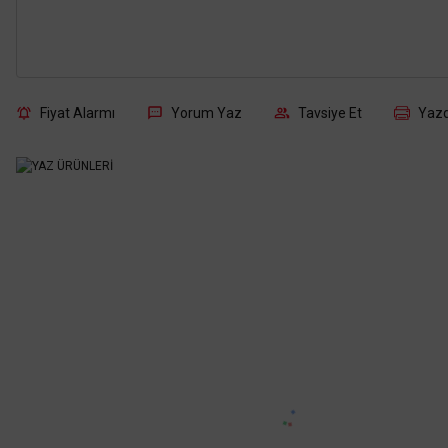
Fiyat Alarmı
Yorum Yaz
Tavsiye Et
Yazd