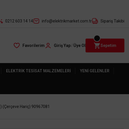
der ile
0212 603 14 14
info@elektrikmarket.com.tr
Sipariş Takibi
Favorilerim
Giriş Yap
/
Üye Ol
Sepetim
ELEKTRIK TESISAT MALZEMELERI
YENI GELENLER
) (Çerçeve Hariç) 90967081