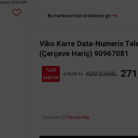
Bu markanın tüm ürünlerine git
Viko Karre Data-Numeris Tel
(Çerçeve Hariç) 90967081
%60
271
KDV DAHİL
678,00 TL
indirim
Yorumlar (0)
Yorum Yaz