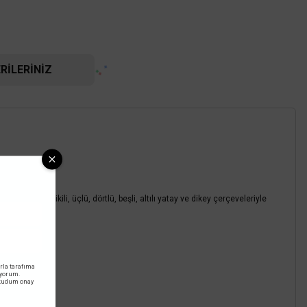
RILERINIZ
 serisi, ikili, üçlü, dörtlü, beşli, altılı yatay ve dikey çerçeveleriyle
nic
tedir.
 Beyaz 90960204
rla tarafıma
iyorum.
okudum onay
0 TL
KDV DAHİL