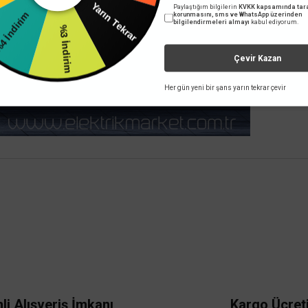
ndirim
Paylaştığım bilgilerin
KVKK kapsamında tara
Yarın Tekrar
korunmasını, sms ve WhatsApp üzerinden
bilgilendirmeleri almayı
kabul ediyorum.
%3 İndirim
Sepete Ek
Sepete Ekle
Çevir Kazan
Her gün yeni bir şans yarın tekrar çevir
 yetersiz gördüğünüz noktaları öneri formunu kullanarak tarafımıza iletebilirsini
Bu ürüne ilk yorumu siz yapın!
Yorum Yaz
li Alışveriş İmkanı
Kargo Ücret