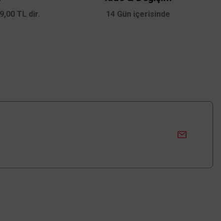
c
,00 TL dir.
14 Gün içerisinde
eyaz 90960200
 DAHİL
Üyelik