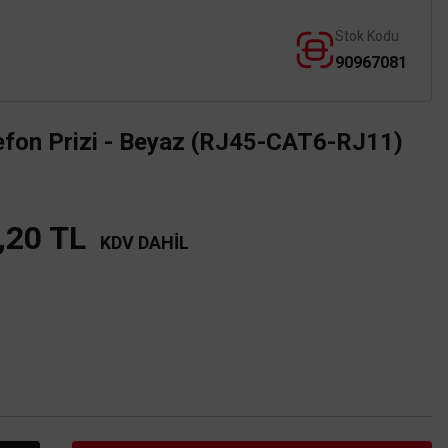
Stok Kodu
90967081
efon Prizi - Beyaz (RJ45-CAT6-RJ11)
,20 TL
KDV DAHİL