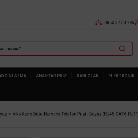
Tüm Banka Kartlarına Vade Farksız 3-5 Taksit Fırsatı Mailor
0850 377 0 795
 AYDINLATMA
ANAHTAR PRIZ
KABLOLAR
ELEKTRONIK
eyaz
Viko Karre Data-Numeris Telefon Prizi - Beyaz (RJ45-CAT6-RJ11