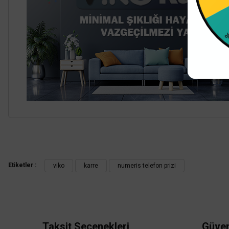
%4 İ
Sepete Ekle
Bu ürünün fiyat bilgisi, resim, ürün açıklamalarında ve diğer konularda
Görüş ve önerileriniz için teşekkür ederiz.
Etiketler :
viko
karre
numeris telefon prizi
Ürün resmi kalitesiz, bozuk veya görüntülenemiyor.
Ürün açıklamasında eksik bilgiler bulunuyor.
Ürün bilgilerinde hatalar bulunuyor.
Ürün fiyatı diğer sitelerden daha pahalı.
Taksit Seçenekleri
Güven