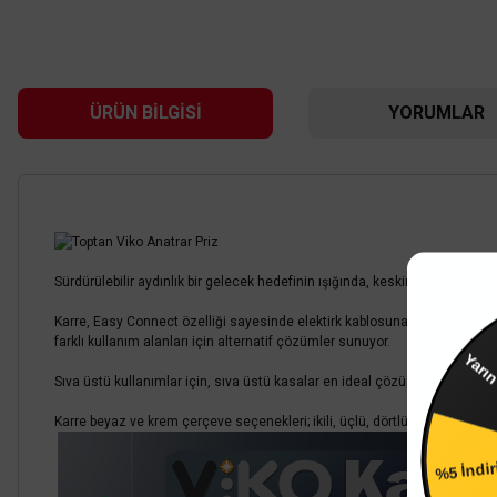
ÜRÜN BILGISI
YORUMLAR
Sürdürülebilir aydınlık bir gelecek hedefinin ışığında, keskin hatlara ve soy
Karre, Easy Connect özelliği sayesinde elektirk kablosuna kolayca bağlanıy
Y
farklı kullanım alanları için alternatif çözümler sunuyor.
Viko By Panasonic
Sıva üstü kullanımlar için, sıva üstü kasalar en ideal çözümü sunmaktadır.
Viko Karre Üçlü Çerçeve - Beyaz 90960202
Viko Karre 
Karre beyaz ve krem çerçeve seçenekleri; ikili, üçlü, dörtlü, beşli ve alt
%5 İndi
166,80 TL
%60
66,72 TL
%
KDV DAHİL