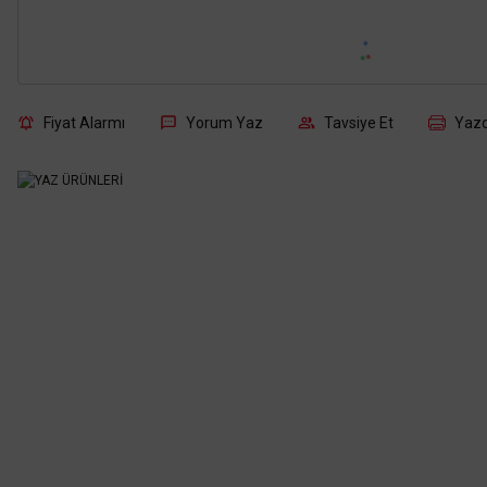
Fiyat Alarmı
Yorum Yaz
Tavsiye Et
Yazd