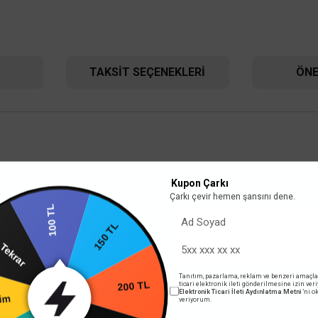
TAKSIT SEÇENEKLERI
ÖNE
lu renklere sahip, minimalist Karre serisiyle, şıklığı hayatın bir parçası yapıyor.
Kupon Çarkı
Çarkı çevir hemen şansını dene.
or. Yuvasına hemen oturuyor. Beyaz ve Krem renk seçenekleriyle Karre anahtar ve priz
100 TL
arın Tekrar
Viko By Panaso
150 TL
Viko By Panasonic
 Karre ürün grubuna ait bütün ürünler sıva üstü kasalar ile birlikte kullanılabilmek
Viko Karre Beşli Çerçeve -
Dörtlü Çerçeve - Beyaz 90960203
ılı yatay ve dikey uygulama çözümleri sunmaktadır.
Tanıtım, pazarlama, reklam ve benzeri amaçla
rim
ticari elektronik ileti gönderilmesine izin ver
Elektronik Ticari İleti Aydınlatma Metni
'ni 
259,2
200 TL
veriyorum.
204,00 TL
%60
60
103,68 TL
81,60 TL
KDV DAHİL