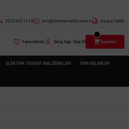
der ile
0212 603 14 14
info@elektrikmarket.com.tr
Sipariş Takibi
Favorilerim
Giriş Yap
/
Üye Ol
Sepetim
ELEKTRIK TESISAT MALZEMELERI
YENI GELENLER