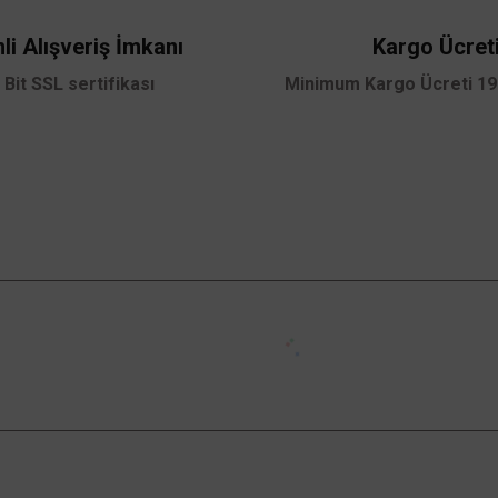
li Alışveriş İmkanı
Kargo Ücret
 Bit SSL sertifikası
Minimum Kargo Ücreti 199
Gönder
Kampanyalardan Haberdar Ol!
Güncel kampanyalar ve yenilikleri ilk bilen sen
ol.