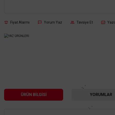
Fiyat Alarmı
Yorum Yaz
Tavsiye Et
Yazd
ÜRÜN BILGISI
YORUMLAR