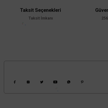
Ürün fiyatı diğer sitelerden daha pahalı.
Taksit Seçenekleri
Güven
Bu ürüne benzer farklı alternatifler olmalı.
Taksit İmkanı
256
Bizi Takip Edin