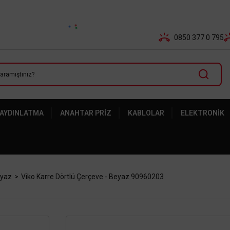
Tüm Banka Kartlarına Vade Farksız 3-5 Taksit Fırsatı Mailor
0850 377 0 795
 AYDINLATMA
ANAHTAR PRIZ
KABLOLAR
ELEKTRONIK
eyaz
Viko Karre Dörtlü Çerçeve - Beyaz 90960203