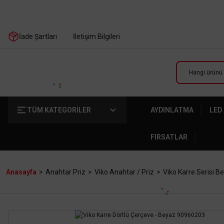
İade Şartları
İletişim Bilgileri
TÜM KATEGORİLER
AYDINLATMA
LED
FIRSATLAR
Anasayfa
Anahtar Priz
Viko Anahtar / Priz
Viko Karre Serisi B