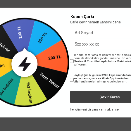
Kupon Çarkı
Çarkı çevir hemen şansını dene.
lu renklere sahip, minimalist Karre serisiyle, şıklığı hayatın bir parçası yapıyor.
100 TL
rın Tekrar
or. Yuvasına hemen oturuyor. Beyaz ve Krem renk seçenekleriyle Karre anahtar ve priz
150 TL
 Karre ürün grubuna ait bütün ürünler sıva üstü kasalar ile birlikte kullanılabilmek
Tanıtım, pazarlama, reklam ve benzeri amaçla
rim
ticari elektronik ileti gönderilmesine izin ver
Elektronik Ticari İleti Aydınlatma Metni
'ni 
ılı yatay ve dikey uygulama çözümleri sunmaktadır.
200 TL
veriyorum.
ndirim
Paylaştığım bilgilerin
KVKK kapsamında tara
Yarın Tekrar
korunmasını, sms ve WhatsApp üzerinden
bilgilendirmeleri almayı
kabul ediyorum.
%3 İndirim
 yetersiz gördüğünüz noktaları öneri formunu kullanarak tarafımıza iletebilirsini
Çevir Kazan
Bu ürüne ilk yorumu siz yapın!
Her gün yeni bir şans yarın tekrar çevir
Yorum Yaz