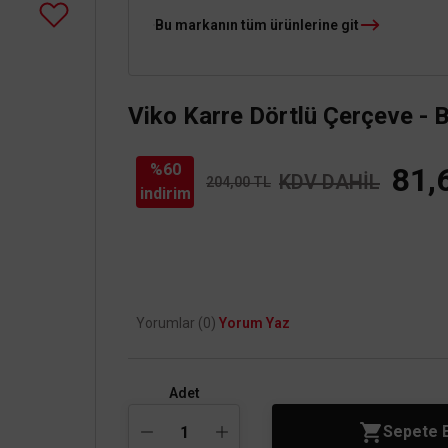
Bu markanın tüm ürünlerine git
Viko Karre Dörtlü Çerçeve -
%60
81,
KDV DAHİL
204,00 TL
indirim
Yorumlar (0)
Yorum Yaz
Adet
Sepete 