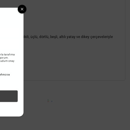
 serisi, ikili, üçlü, dörtlü, beşli, altılı yatay ve dikey çerçeveleriyle
tedir.
rla tarafıma
iyorum.
okudum onay
fınızca
z.