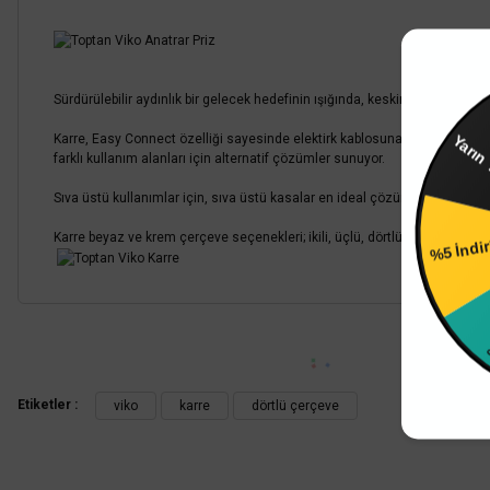
Sürdürülebilir aydınlık bir gelecek hedefinin ışığında, keskin hatlara ve soy
Ya
Karre, Easy Connect özelliği sayesinde elektirk kablosuna kolayca bağlanıy
farklı kullanım alanları için alternatif çözümler sunuyor.
Sıva üstü kullanımlar için, sıva üstü kasalar en ideal çözümü sunmaktadır.
%5 İndi
Karre beyaz ve krem çerçeve seçenekleri; ikili, üçlü, dörtlü, beşli ve alt
%4 İ
Bu ürünün fiyat bilgisi, resim, ürün açıklamalarında ve diğer konularda
Görüş ve önerileriniz için teşekkür ederiz.
Etiketler :
viko
karre
dörtlü çerçeve
Ürün resmi kalitesiz, bozuk veya görüntülenemiyor.
Ürün açıklamasında eksik bilgiler bulunuyor.
Ürün bilgilerinde hatalar bulunuyor.