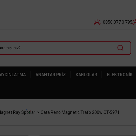
Tüm Banka Kartlarına Vade Farksız 3-5 Taksit Fırsatı Mailor
0850 377 0 795
 AYDINLATMA
ANAHTAR PRIZ
KABLOLAR
ELEKTRONIK
agnet Ray Spotlar
Cata Reno Magnetic Trafo 200w CT-5971