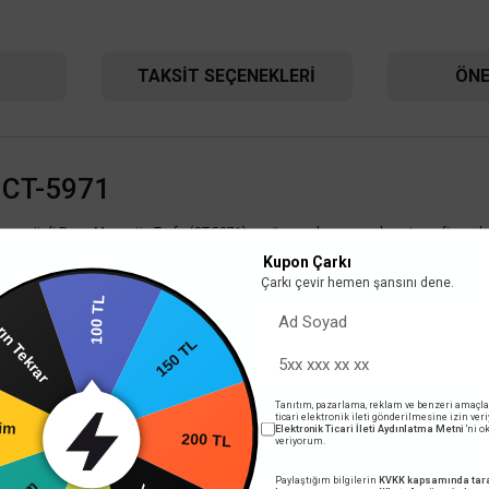
TAKSIT SEÇENEKLERI
ÖNE
TÜKENDİ
TÜK
 CT-5971
apasiteli Reno Magnetic Trafo (CT-5971); mağaza, showroom, konut ve ofis raylı
Kupon Çarkı
Çarkı çevir hemen şansını dene.
100 TL
n Tekrar
150 TL
Cata
Ca
ando Magnetic Ray 2m Siyah CT-5961
Cata Orlando Magnetic
Tanıtım, pazarlama, reklam ve benzeri amaçla
ticari elektronik ileti gönderilmesine izin ver
Elektronik Ticari İleti Aydınlatma Metni
'ni 
200 TL
rim
1.200,00 TL
veriyorum.
%58
%58
504,00 TL
756,
KDV DAHİL
Paylaştığım bilgilerin
KVKK kapsamında tara