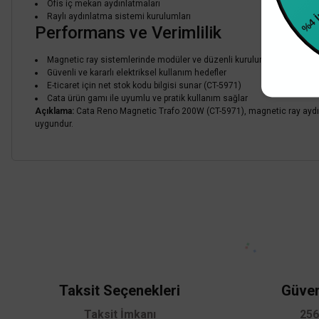
%4 
Ofis iç mekan aydınlatmaları
Raylı aydınlatma sistemi kurulumları
Mağazada varmı?
Performans ve Verimlilik
Magnetic ray sistemlerinde modüler ve düzenli kurulum sağlar
Güvenli ve kararlı elektriksel kullanım hedefler
E-ticaret için net stok kodu bilgisi sunar (CT-5971)
Cata ürün gamı ile uyumlu ve pratik kullanım sağlar
Açıklama:
Cata Reno Magnetic Trafo 200W (CT-5971), magnetic ray aydınla
uygundur.
Bu ürünün fiyat bilgisi, resim, ürün açıklamalarında ve diğer konularda
Görüş ve önerileriniz için teşekkür ederiz.
TÜKENDİ
Ürün resmi kalitesiz, bozuk veya görüntülenemiyor.
Ürün açıklamasında eksik bilgiler bulunuyor.
Ürün bilgilerinde hatalar bulunuyor.
Taksit Seçenekleri
Güven
Ürün fiyatı diğer sitelerden daha pahalı.
Taksit İmkanı
256