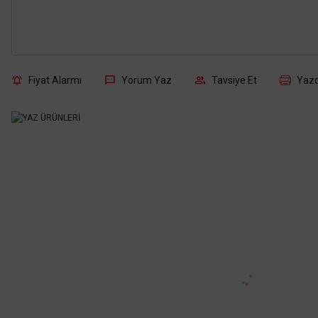
Fiyat Alarmı
Yorum Yaz
Tavsiye Et
Yazd