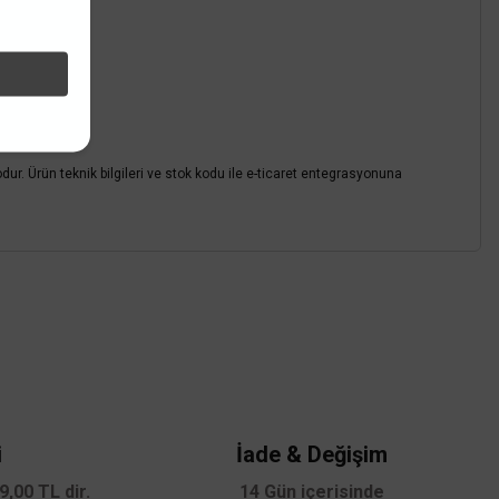
a varmı?
. Ürün teknik bilgileri ve stok kodu ile e-ticaret entegrasyonuna
z.
TÜKENDİ
i
İade & Değişim
,00 TL dir.
14 Gün içerisinde