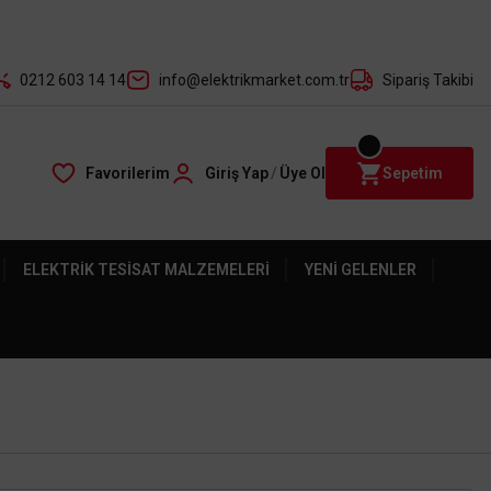
der ile
0212 603 14 14
info@elektrikmarket.com.tr
Sipariş Takibi
Favorilerim
Giriş Yap
/
Üye Ol
Sepetim
ELEKTRIK TESISAT MALZEMELERI
YENI GELENLER