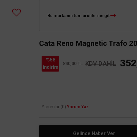
Bu markanın tüm ürünlerine git
Cata Reno Magnetic Trafo 2
%58
352
KDV DAHİL
840,00 TL
indirim
Yorumlar (0)
Yorum Yaz
Gelince Haber Ver