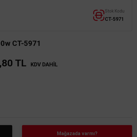
Stok Kodu
CT-5971
00w CT-5971
,80 TL
KDV DAHİL
Mağazada varmı?