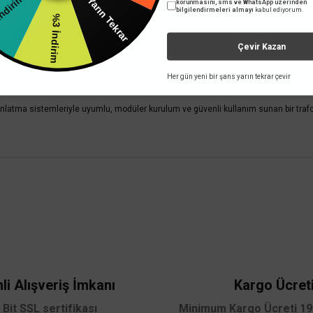
Yarın Tekrar
İndirim
korunmasını, sms ve WhatsApp üzerinden
bilgilendirmeleri almayı
kabul ediyorum.
%3 İndirim
Mağazada varmı?
Mağazad
Çevir Kazan
Her gün yeni bir şans yarın tekrar çevir
tma sistemleriyle uyumlu, modüler kurulum ve güvenli kullanım sunan bir trafodur
 yetersiz gördüğünüz noktaları öneri formunu kullanarak tarafımıza iletebilirsini
TÜKENDİ
Bu ürüne ilk yorumu siz yapın!
Yorum Yaz
li Alışveriş İmkanı
Kargo Ücret
 Bit SSL sertifikası
Minimum Kargo Ücreti 199