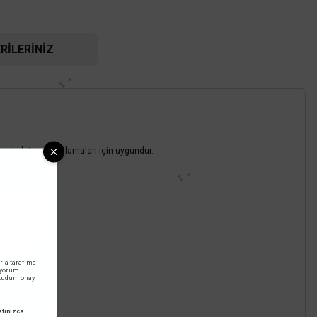
RILERINIZ
ENDİ
 aydınlatma uygulamaları için uygundur.
ta
 Ray 3m Siyah CT-5962
rla tarafıma
iyorum.
okudum onay
1.800,00 TL
00 TL
KDV DAHİL
fınızca