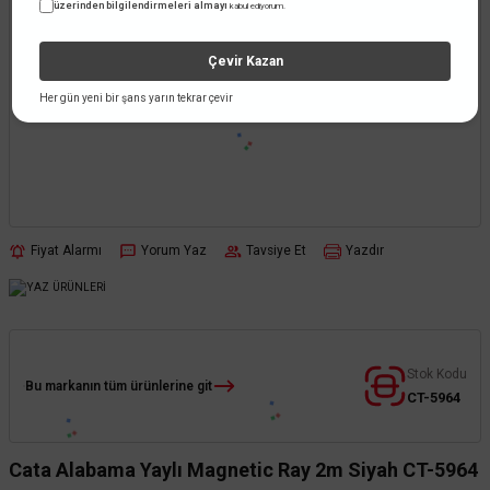
üzerinden bilgilendirmeleri almayı
kabul ediyorum.
Çevir Kazan
Her gün yeni bir şans yarın tekrar çevir
Fiyat Alarmı
Yorum Yaz
Tavsiye Et
Yazdır
Stok Kodu
Bu markanın tüm ürünlerine git
CT-5964
Cata Alabama Yaylı Magnetic Ray 2m Siyah CT-5964