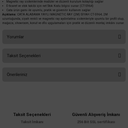
Magnetic ray sistemlerinde modüler ve düzenli kurulum kolaylığı sağlar
E-ticaret ve stok takibi için net Stok Kodu bilgisi sunar (CT-5964)
Cata ürün gamı ile uyumlu, pratik ve güvenilir kullanım sağlar
Açıklama:
CATA ALABAMA YAYLI MAGNETIC RAY (2M) SİYAH CT-5964; 2M
uzunluğunda, siyah renkli ve magnetic ray aydınlatma sistemleriyle uyumlu bir profil olup,
mağaza, showroom, konut ve ofis uygulamaları için pratik ve düzenli montaj imkânı sunar.
Yorumlar
Taksit Seçenekleri
Bu ürüne ilk yorumu siz yapın!
Önerileriniz
Yorum Yaz
Bu ürünün fiyat bilgisi, resim, ürün açıklamalarında ve diğer konularda
yetersiz gördüğünüz noktaları öneri formunu kullanarak tarafımıza
iletebilirsiniz.
Görüş ve önerileriniz için teşekkür ederiz.
Taksit Seçenekleri
Güvenli Alışveriş İmkanı
Ürün resmi kalitesiz, bozuk veya görüntülenemiyor.
Taksit İmkanı
256 Bit SSL sertifikası
Ürün açıklamasında eksik bilgiler bulunuyor.