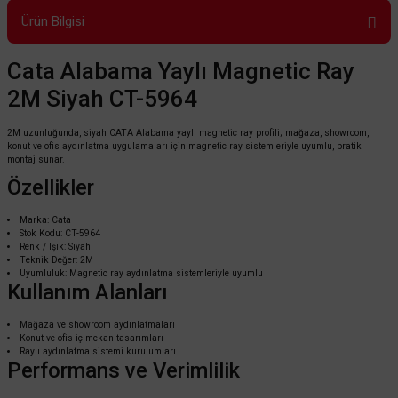
Ürün Bilgisi
Cata Alabama Yaylı Magnetic Ray
2M Siyah CT-5964
2M uzunluğunda, siyah CATA Alabama yaylı magnetic ray profili; mağaza, showroom,
konut ve ofis aydınlatma uygulamaları için magnetic ray sistemleriyle uyumlu, pratik
montaj sunar.
Özellikler
Marka: Cata
Stok Kodu: CT-5964
Renk / Işık: Siyah
Teknik Değer: 2M
Uyumluluk: Magnetic ray aydınlatma sistemleriyle uyumlu
Kullanım Alanları
Mağaza ve showroom aydınlatmaları
Konut ve ofis iç mekan tasarımları
Raylı aydınlatma sistemi kurulumları
Performans ve Verimlilik