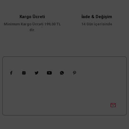
Ürün bilgilerinde hatalar bulunuyor.
Ürün fiyatı diğer sitelerden daha pahalı.
Kargo Ücreti
İade & Değişim
Minimum Kargo Ücreti 199,00 TL
Bu ürüne benzer farklı alternatifler olmalı.
14 Gün içerisinde
dir.
Gönder
Bizi Takip Edin
Kampanyalardan Haberdar Ol!
Güncel kampanyalar ve yenilikleri ilk bilen sen ol.