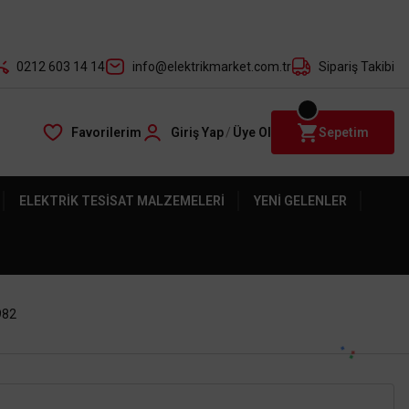
der ile
0212 603 14 14
info@elektrikmarket.com.tr
Sipariş Takibi
Favorilerim
Giriş Yap
/
Üye Ol
Sepetim
ELEKTRIK TESISAT MALZEMELERI
YENI GELENLER
982