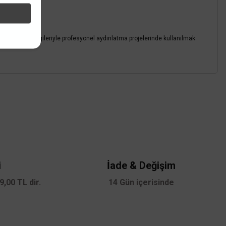
Mağazada varmı?
umluluk bilgileriyle profesyonel aydınlatma projelerinde kullanılmak
z.
i
İade & Değişim
,00 TL dir.
14 Gün içerisinde