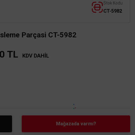
Stok Kodu
CT-5982
sleme Parçasi CT-5982
0 TL
KDV DAHİL
Mağazada varmı?