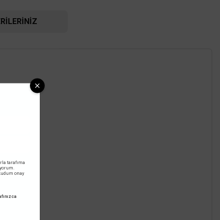
RILERINIZ
TÜKENDİ
Jupiter
 Beyaz Monofaze Ray Besleme JR045 B
rla tarafıma
iyorum.
okudum onay
360,00 TL
%58
151,20 TL
fınızca
KDV DAHİL