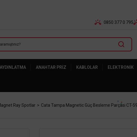
Tüm Banka Kartlarına Vade Farksız 3-5 Taksit Fırsatı Mailor
0850 377 0 795
 AYDINLATMA
ANAHTAR PRIZ
KABLOLAR
ELEKTRONIK
agnet Ray Spotlar
Cata Tampa Magnetic Güç Besleme Parçasi CT-5