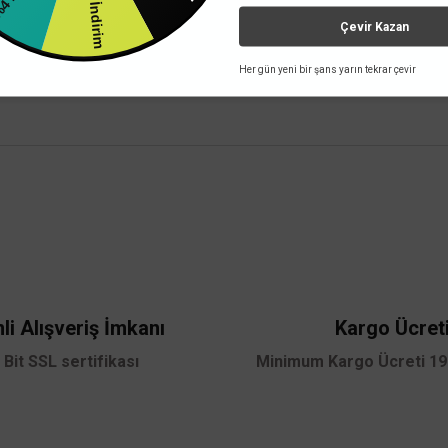
%3 İndirim
Mağazada varmı?
Çevir Kazan
Her gün yeni bir şans yarın tekrar çevir
y aydınlatma sistemlerine uyumlu bir güç besleme aksesuarıdır; stok kodu ve uy
 yetersiz gördüğünüz noktaları öneri formunu kullanarak tarafımıza iletebilirsini
Bu ürüne ilk yorumu siz yapın!
Yorum Yaz
li Alışveriş İmkanı
Kargo Ücret
 Bit SSL sertifikası
Minimum Kargo Ücreti 199