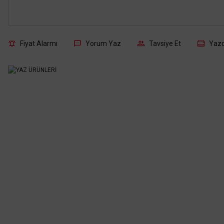
Fiyat Alarmı
Yorum Yaz
Tavsiye Et
Yazd