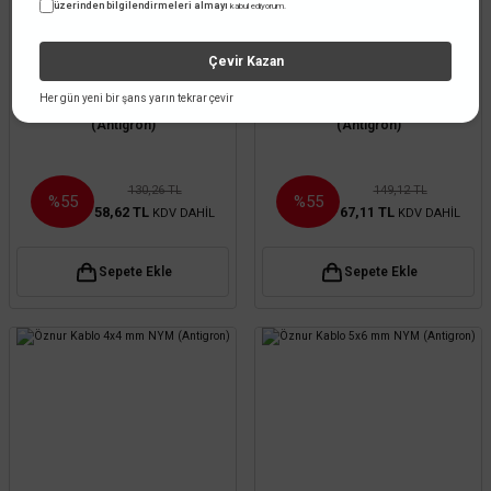
üzerinden bilgilendirmeleri almayı
kabul ediyorum.
Çevir Kazan
Öznur Kablo
Öznur Kablo
Her gün yeni bir şans yarın tekrar çevir
Öznur Kablo 2x2,5 mm NYM
Öznur Kablo 4x1,5 mm NYM
(Antigron)
(Antigron)
130,26 TL
149,12 TL
%55
%55
58,62 TL
67,11 TL
KDV DAHİL
KDV DAHİL
Sepete Ekle
Sepete Ekle