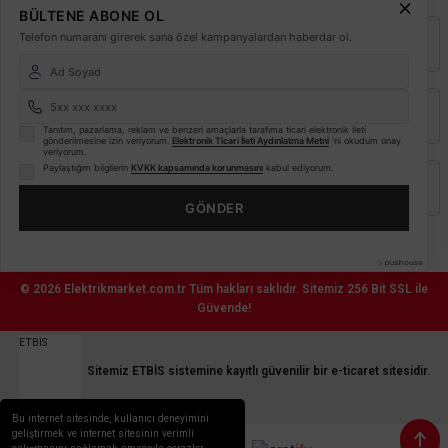
BÜLTENE ABONE OL
Telefon numaranı girerek sana özel kampanyalardan haberdar ol.
Kurumsal
Alışveriş
Tanıtım, pazarlama, reklam ve benzeri amaçlarla tarafıma ticari elektronik ileti
gönderilmesine izin veriyorum.
Elektronik Ticari İleti Aydınlatma Metni
'ni okudum onay
veriyorum.
Paylaştığım bilgilerin
KVKK kapsamında korunmasını
kabul ediyorum.
Üyelik
GÖNDER
© 2026
Elektrikmarket.com.tr
Tüm hakları saklıdır.
Sitemiz 256 Bit SSL ile
Güvende!
ETBİS
Sitemiz ETBİS sistemine kayıtlı güvenilir bir e-ticaret sitesidir.
Bu internet sitesinde, kullanıcı deneyimini
geliştirmek ve internet sitesinin verimli