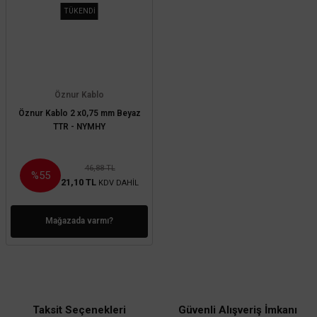
TÜKENDİ
Öznur Kablo
Öznur Kablo 2 x0,75 mm Beyaz
TTR - NYMHY
46,88 TL
%55
21,10 TL
KDV DAHİL
Mağazada varmı?
Taksit Seçenekleri
Güvenli Alışveriş İmkanı