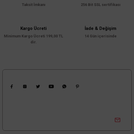
Taksit İmkanı
256 Bit SSL sertifikası
Kargo Ücreti
İade & Değişim
Minimum Kargo Ücreti 199,00 TL
14 Gün içerisinde
dir.
Bizi Takip Edin
Kampanyalardan Haberdar Ol!
Güncel kampanyalar ve yenilikleri ilk bilen sen ol.