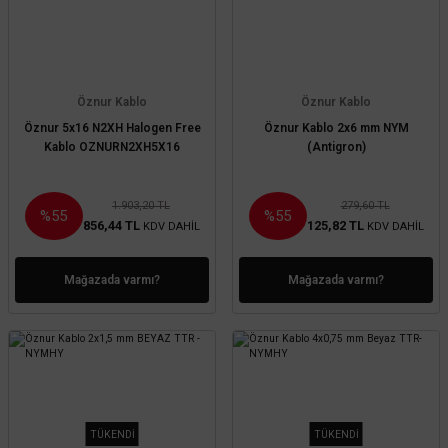
Öznur Kablo
Öznur Kablo
Öznur 5x16 N2XH Halogen Free
Öznur Kablo 2x6 mm NYM
Kablo OZNURN2XH5X16
(Antigron)
1.903,20 TL
279,60 TL
%55
%55
856,44 TL
125,82 TL
KDV DAHİL
KDV DAHİL
Mağazada varmı?
Mağazada varmı?
TÜKENDİ
TÜKENDİ