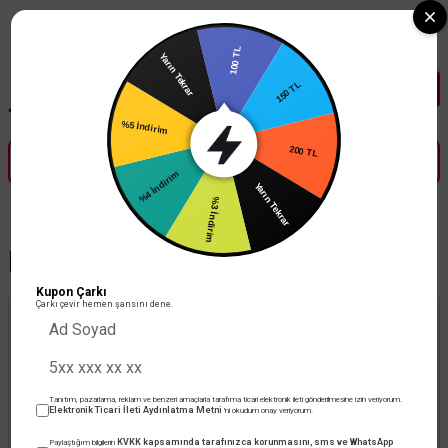
Tüm Banka Kartlarına Vade Farksız 3-5 Taksit Fırsatı Mailorder ile
100 TL
150 TL
Yarın Tekrar
200 TL
%5 İndirim
Yarın Tekrar
%4 İndirim
%3 İndirim
Enerji Kablosu
Kupon Çarkı
Çarkı çevir hemen şansını dene.
Tanıtım, pazarlama, reklam ve benzeri amaçlarla tarafıma ticari elektronik ileti gönderilmesine izin veriyorum.
Elektronik Ticari İleti Aydınlatma Metni
'ni okudum onay veriyorum.
KVKK kapsamında tarafınızca korunmasını, sms ve WhatsApp
Paylaştığım bilgilerin