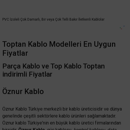
Öznur Kablo
PVC İzoleli Çok Damarlı, Bir veya Çok Telli Bakır İletkenli Kablolar
Öznur Kablo 6 mm NYAF Kahverengi
Toptan Kablo Modelleri En Uygun
127,75 TL
%55
57,49 TL
KDV DAHİL
Fiyatlar
Parça Kablo ve Top Kablo Toptan
Mağazada varmı?
indirimli Fiyatlar
Öznur Kablo
TÜKENDİ
Öznur Kablo Türkiye merkezli bir kablo üreticisidir ve dünya
TÜKENDİ
genelinde çeşitli sektörlere kablo ürünleri sağlamaktadır.
Öznur kablo Türkiye'nin en büyük kablo üretici firmalarından
birsidir.
Öznur Kablo
, güç kablosu,
kontrol kablosu, data