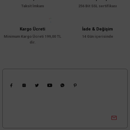
Taksit İmkanı
256 Bit SSL sertifikası
Bu ürüne benzer farklı alternatifler olmalı.
Öznur Kablo
Öznur Kablo 4 mm NYAF -Sarı-Yeşil
Kargo Ücreti
İade & Değişim
Minimum Kargo Ücreti 199,00 TL
14 Gün içerisinde
dir.
Gönder
85,43 TL
%55
38,44 TL
KDV DAHİL
Mağazada varmı?
Bizi Takip Edin
Kampanyalardan Haberdar Ol!
Güncel kampanyalar ve yenilikleri ilk bilen sen ol.
TÜKENDİ