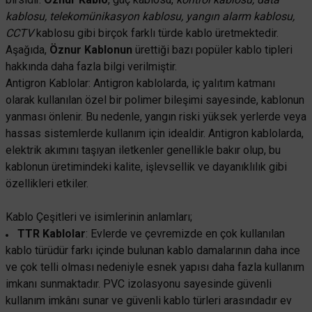
kablosu, telekomünikasyon kablosu, yangın alarm kablosu,
Öznur Kablo
CCTV
kablosu gibi birçok farklı türde kablo üretmektedir.
Öznur 1 mm NYAF Kablo-Mavi
Öznur Kablo
Aşağıda,
Öznur Kablonun
ürettiği bazı popüler kablo tipleri
Öznur 1 mm NYAF Kablo-Kahverengi
hakkında daha fazla bilgi verilmiştir.
Antigron Kablolar: Antigron kablolarda, iç yalıtım katmanı
23,62 TL
%55
olarak kullanılan özel bir polimer bileşimi sayesinde, kablonun
10,63 TL
KDV DAHİL
23,62 TL
yanması önlenir. Bu nedenle, yangın riski yüksek yerlerde veya
%55
10,63 TL
KDV DAHİL
hassas sistemlerde kullanım için idealdir. Antigron kablolarda,
Mağazada varmı?
elektrik akımını taşıyan iletkenler genellikle bakır olup, bu
Mağazada varmı?
kablonun üretimindeki kalite, işlevsellik ve dayanıklılık gibi
özellikleri etkiler.
Kablo Çeşitleri ve isimlerinin anlamları;
TTR Kablolar
: Evlerde ve çevremizde en çok kullanılan
kablo türüdür farkı içinde bulunan kablo damalarının daha ince
ve çok telli olması nedeniyle esnek yapısı daha fazla kullanım
TÜKENDİ
TÜKENDİ
imkanı sunmaktadır. PVC izolasyonu sayesinde güvenli
kullanım imkânı sunar ve güvenli kablo türleri arasındadır ev