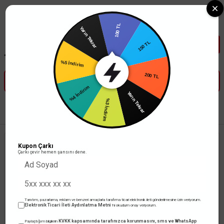
Tüm Banka Kartlarına Vade Farksız 3-5 Taksit Fırsatı Mailorder ile
100 TL
Yarın Tekrar
150 TL
%5 İndirim
200 TL
%4 İndirim
Yarın Tekrar
%3 İndirim
Anasayfa
Kablolar
NYAF Kablo
Öznur Kablo 2,5 mm NYAF Siyah
Kupon Çarkı
Çarkı çevir hemen şansını dene.
Tanıtım, pazarlama, reklam ve benzeri amaçlarla tarafıma ticari elektronik ileti gönderilmesine izin veriyorum.
Elektronik Ticari İleti Aydınlatma Metni
'ni okudum onay veriyorum.
KVKK kapsamında tarafınızca korunmasını, sms ve WhatsApp
Paylaştığım bilgilerin