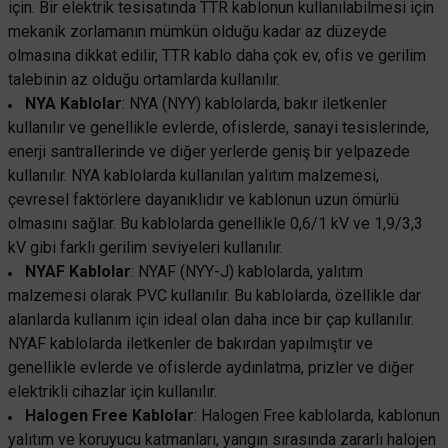
için. Bir elektrik tesisatında TTR kablonun kullanılabilmesi için
mekanik zorlamanın mümkün olduğu kadar az düzeyde
Öznur Kablo
Öznur Kablo
olmasına dikkat edilir, TTR kablo daha çok ev, ofis ve gerilim
Öznur 10 mm NYAF Kablo-Mavi
Öznur 6 mm NYAF Kablo Kırmızı
talebinin az olduğu ortamlarda kullanılır.
NYA Kablolar
: NYA (NYY) kablolarda, bakır iletkenler
kullanılır ve genellikle evlerde, ofislerde, sanayi tesislerinde,
224,50 TL
enerji santrallerinde ve diğer yerlerde geniş bir yelpazede
127,75 TL
%55
%55
101,02 TL
KDV DAHİL
57,49 TL
KDV DAHİL
kullanılır. NYA kablolarda kullanılan yalıtım malzemesi,
çevresel faktörlere dayanıklıdır ve kablonun uzun ömürlü
Mağazada varmı?
olmasını sağlar. Bu kablolarda genellikle 0,6/1 kV ve 1,9/3,3
Mağazada varmı?
kV gibi farklı gerilim seviyeleri kullanılır.
NYAF Kablolar
: NYAF (NYY-J) kablolarda, yalıtım
malzemesi olarak PVC kullanılır. Bu kablolarda, özellikle dar
alanlarda kullanım için ideal olan daha ince bir çap kullanılır.
NYAF kablolarda iletkenler de bakırdan yapılmıştır ve
genellikle evlerde ve ofislerde aydınlatma, prizler ve diğer
TÜKENDİ
TÜKENDİ
elektrikli cihazlar için kullanılır.
Halogen Free Kablolar
: Halogen Free kablolarda, kablonun
yalıtım ve koruyucu katmanları, yangın sırasında zararlı halojen