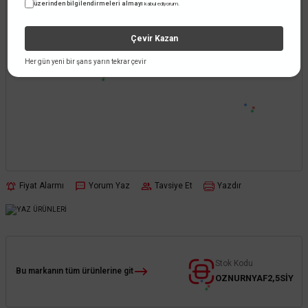
üzerinden bilgilendirmeleri almayı
kabul ediyorum.
Çevir Kazan
Her gün yeni bir şans yarın tekrar çevir
Fiyat Alarmı
Yorum Yaz
Tavsiye Et
Yazdır
Stok Kodu
Bu markanın tüm ürünlerine git
OZNURNYAF2,5SİY