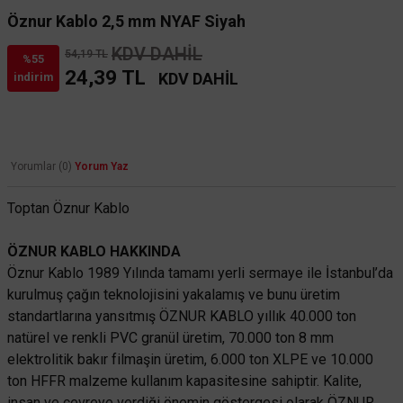
Öznur Kablo 2,5 mm NYAF Siyah
KDV DAHİL
54,19 TL
%55
24,39 TL
KDV DAHİL
indirim
Yorumlar (0)
Yorum Yaz
Toptan Öznur Kablo
ÖZNUR KABLO HAKKINDA
Öznur Kablo 1989 Yılında tamamı yerli sermaye ile İstanbul’da
kurulmuş çağın teknolojisini yakalamış ve bunu üretim
standartlarına yansıtmış ÖZNUR KABLO yıllık 40.000 ton
natürel ve renkli PVC granül üretim, 70.000 ton 8 mm
elektrolitik bakır filmaşin üretim, 6.000 ton XLPE ve 10.000
ton HFFR malzeme kullanım kapasitesine sahiptir. Kalite,
insan ve çevreye verdiği önemin göstergesi olarak ÖZNUR