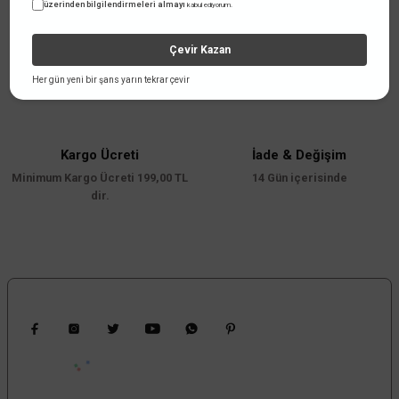
üzerinden bilgilendirmeleri almayı
kabul ediyorum.
Çevir Kazan
Taksit Seçenekleri
Güvenli Alışveriş İmkanı
Her gün yeni bir şans yarın tekrar çevir
Taksit İmkanı
256 Bit SSL sertifikası
Kargo Ücreti
İade & Değişim
Minimum Kargo Ücreti 199,00 TL
14 Gün içerisinde
dir.
Bizi Takip Edin
Kampanyalardan Haberdar Ol!
Güncel kampanyalar ve yenilikleri ilk bilen sen ol.