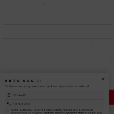
Vadeli Toptan Satış
Kurumsal
Alışveriş
Üyelik
BÜLTENE ABONE OL
Telefon numaranı girerek sana özel kampanyalardan haberdar ol.
© 2026
Elektrikmarket.com.tr
Tüm hakları saklıdır.
Sitemiz 256 Bit SSL ile
Güvende!
ETBİS
Tanıtım, pazarlama, reklam ve benzeri amaçlarla tarafıma ticari elektronik ileti
gönderilmesine izin veriyorum.
Elektronik Ticari İleti Aydınlatma Metni
'ni okudum onay