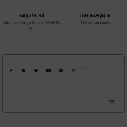
Kargo Ücreti
İade & Değişim
Minimum Kargo Ücreti 199,00 TL
14 Gün içerisinde
dir.
Bizi Takip Edin
Kampanyalardan Haberdar Ol!
Güncel kampanyalar ve yenilikleri ilk bilen sen ol.
Bize Ulaşın