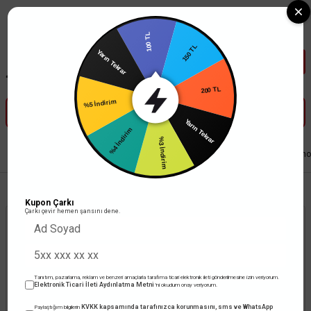
Tüm Banka Kartlarına Vade Farksız 3-5 Taksit Fırsatı Mailorder ile
100 TL
150 TL
Yarın Tekrar
200 TL
%5 İndirim
Yarın Tekrar
%4 İndirim
%3 İndirim
Anasayfa
Elektrik Tesisat Malzemeleri
Şalt Malzemeleri
Çetinkaya Pano
Kupon Çarkı
Çarkı çevir hemen şansını dene.
Tanıtım, pazarlama, reklam ve benzeri amaçlarla tarafıma ticari elektronik ileti gönderilmesine izin veriyorum.
Elektronik Ticari İleti Aydınlatma Metni
'ni okudum onay veriyorum.
Ürün Bulunamadı.
KVKK kapsamında tarafınızca korunmasını, sms ve WhatsApp
Paylaştığım bilgilerin