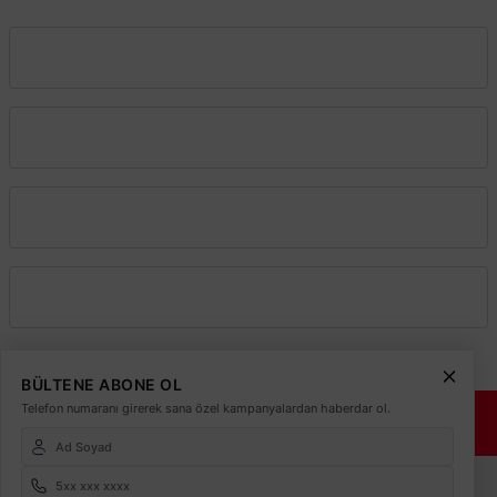
Vadeli Toptan Satış
Kurumsal
Alışveriş
Üyelik
BÜLTENE ABONE OL
Telefon numaranı girerek sana özel kampanyalardan haberdar ol.
© 2026
Elektrikmarket.com.tr
Tüm hakları saklıdır.
Sitemiz 256 Bit SSL ile
Güvende!
ETBİS