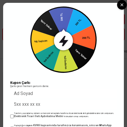
Tüm Banka Kartlarına Vade Farksız 3-5 Taksit Fırsatı Mailorder ile
100 TL
150 TL
Yarın Tekrar
200 TL
%5 İndirim
Yarın Tekrar
Anasayfa
Elektrik Tesisat Malzemeleri
Şalt Malzemeleri
Çetinkaya Pano
%4 İndirim
%3 İndirim
Kupon Çarkı
Çarkı çevir hemen şansını dene.
Ürün Bulunamadı.
Tanıtım, pazarlama, reklam ve benzeri amaçlarla tarafıma ticari elektronik ileti gönderilmesine izin veriyorum.
Elektronik Ticari İleti Aydınlatma Metni
'ni okudum onay veriyorum.
KVKK kapsamında tarafınızca korunmasını, sms ve WhatsApp
Paylaştığım bilgilerin