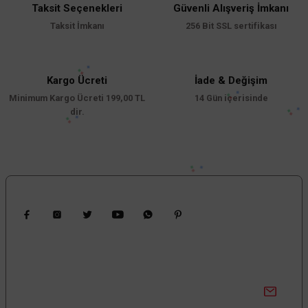
Taksit Seçenekleri
Güvenli Alışveriş İmkanı
Taksit İmkanı
256 Bit SSL sertifikası
Kargo Ücreti
İade & Değişim
Minimum Kargo Ücreti 199,00 TL
14 Gün içerisinde
dir.
Bizi Takip Edin
Kampanyalardan Haberdar Ol!
Güncel kampanyalar ve yenilikleri ilk bilen sen ol.