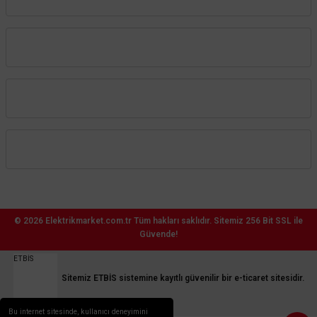
Kurumsal
Alışveriş
Üyelik
BÜLTENE ABONE OL
Telefon numaranı girerek sana özel kampanyalardan haberdar ol.
© 2026
Elektrikmarket.com.tr
Tüm hakları saklıdır.
Sitemiz 256 Bit SSL ile
Güvende!
ETBİS
Tanıtım, pazarlama, reklam ve benzeri amaçlarla tarafıma ticari elektronik ileti
gönderilmesine izin veriyorum.
Elektronik Ticari İleti Aydınlatma Metni
'ni okudum onay
veriyorum.
Sitemiz ETBİS sistemine kayıtlı güvenilir bir e-ticaret sitesidir.
Paylaştığım bilgilerin
KVKK kapsamında korunmasını
kabul ediyorum.
Bu internet sitesinde, kullanıcı deneyimini
GÖNDER