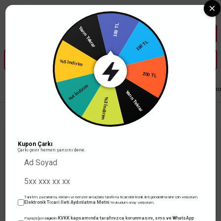
Tüm Banka Kartlarına Vade Farksız 3-5 Taksit Fırsatı Mailorder ile
100 TL
Yarın Tekrar
150 TL
%5 İndirim
200 TL
%4 İndirim
Anasayfa
Elektrik Tesisat Malzemeleri
Şalt Malzemeleri
Çetinkaya Pano
Yarın Tekrar
%3 İndirim
Kupon Çarkı
Çarkı çevir hemen şansını dene.
Ürün Bulunamadı.
Tanıtım, pazarlama, reklam ve benzeri amaçlarla tarafıma ticari elektronik ileti gönderilmesine izin veriyorum.
Elektronik Ticari İleti Aydınlatma Metni
'ni okudum onay veriyorum.
KVKK kapsamında tarafınızca korunmasını, sms ve WhatsApp
Paylaştığım bilgilerin