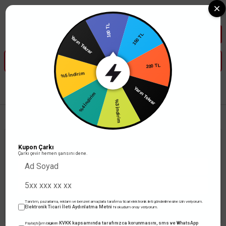
Tüm Banka Kartlarına Vade Farksız 3-5 Taksit Fırsatı Mailorder ile
100 TL
150 TL
Yarın Tekrar
200 TL
%5 İndirim
Yarın Tekrar
Anasayfa
Elektrik Tesisat Malzemeleri
Şalt Malzemeleri
Regülatörler
%4 İndirim
%3 İndirim
Kupon Çarkı
Çarkı çevir hemen şansını dene.
Ürün Bulunamadı.
Tanıtım, pazarlama, reklam ve benzeri amaçlarla tarafıma ticari elektronik ileti gönderilmesine izin veriyorum.
Elektronik Ticari İleti Aydınlatma Metni
'ni okudum onay veriyorum.
KVKK kapsamında tarafınızca korunmasını, sms ve WhatsApp
Paylaştığım bilgilerin