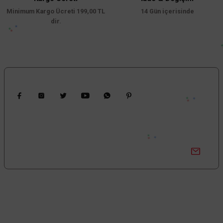
Minimum Kargo Ücreti 199,00 TL
14 Gün içerisinde
dir.
Bizi Takip Edin
Kampanyalardan Haberdar Ol!
Güncel kampanyalar ve yenilikleri ilk bilen sen ol.
Bize Ulaşın
0850 377 0 795