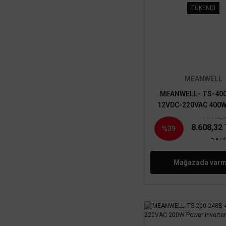
TÜKENDİ
MEANWELL
MEANWELL- TS-40
12VDC-220VAC 400W
inverter
14.112,
8.608,32
%39
DAHİ
Mağazada varm