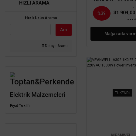
HIZLI ARAMA
52.301,
31.904,0
%39
Hızlı Ürün Arama
DAHİ
Ara
Mağazada varm
Detaylı Arama
Toptan&Perkende
TÜKENDİ
Elektrik Malzemeleri
Fiyat Teklifi
MEANWELL