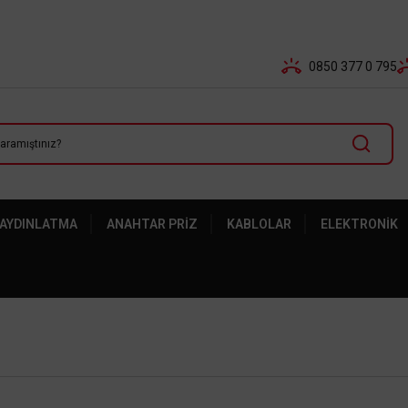
Tüm Banka Kartlarına Vade Farksız 3-5 Taksit Fırsatı Mailor
0850 377 0 795
 AYDINLATMA
ANAHTAR PRIZ
KABLOLAR
ELEKTRONIK