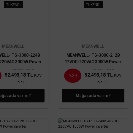
TÜKENDİ
TÜKENDİ
MEANWELL
MEANWELL
ELL- TS-3000-224B
MEANWELL- TS-3000-212B
220VAC 3000W Power
12VDC-220VAC 3000W Power
inverter
inverter
86.054,40 TL
86.054,40 TL
52.493,18 TL
52.493,18 TL
KDV
KDV
%39
DAHİL
DAHİL
ağazada varmı?
Mağazada varmı?