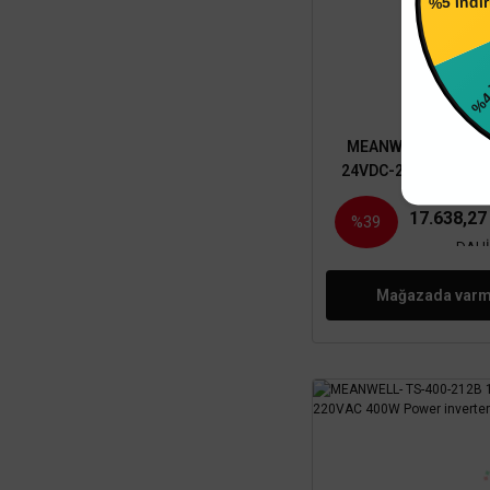
%4 
MEANWELL
MEANWELL- TS-70
24VDC-220VAC 700W
inverter
28.915,
17.638,2
%39
DAHİ
Mağazada varm