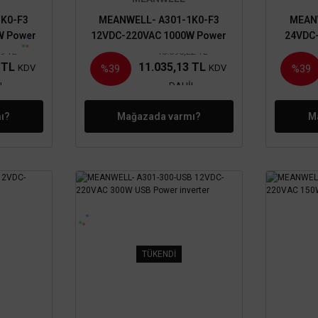
K0-F3
MEANWELL- A301-1K0-F3
MEAN
W Power
12VDC-220VAC 1000W Power
24VDC
inverter
79 TL
18.090,22 TL
7 TL
11.035,13 TL
KDV
KDV
%39
%39
L
DAHİL
ı?
Mağazada varmı?
M
TÜKENDİ