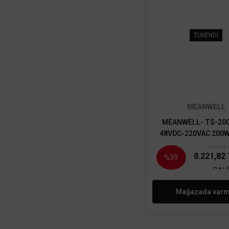
TÜKENDİ
MEANWELL
MEANWELL- TS-20
48VDC-220VAC 200W
inverter
13.478,
8.221,82
%39
DAHİ
Mağazada varm