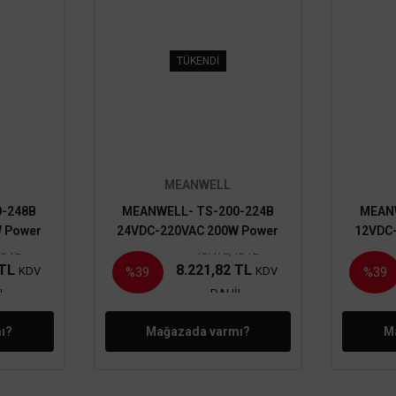
TÜKENDİ
MEANWELL
0-248B
MEANWELL- TS-200-224B
MEANW
 Power
24VDC-220VAC 200W Power
12VDC
inverter
40 TL
13.478,40 TL
 TL
8.221,82 TL
KDV
KDV
%39
%39
L
DAHİL
ı?
Mağazada varmı?
M