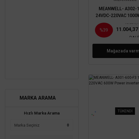
MEANWELL- A302-1
24VDC-220VAC 1000
inverter
18.039,
11.004,3
%39
DAHİ
Mağazada varm
MARKA ARAMA
TÜKENDİ
Hızlı Marka Arama