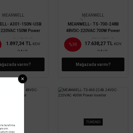
MEANWELL
MEANWELL
LL- A301-150N-USB
MEANWELL- TS-700-248B
-220VAC 150W Power
48VDC-220VAC 700W Power
inverter
inverter
3.110,40 TL
28.915,20 TL
1.897,34 TL
17.638,27 TL
KDV
KDV
%39
DAHİL
DAHİL
ağazada varmı?
Mağazada varmı?
TÜKENDİ
TÜKENDİ
rla tarafıma
iyorum.
okudum onay