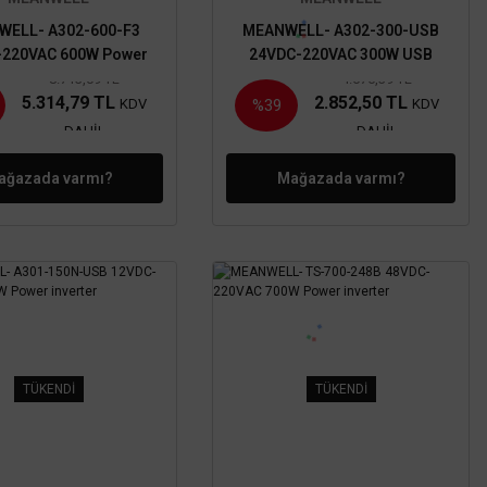
WELL- A302-600-F3
MEANWELL- A302-300-USB
-220VAC 600W Power
24VDC-220VAC 300W USB
inverter
Power inverter
8.713,09 TL
4.676,39 TL
5.314,79 TL
2.852,50 TL
KDV
KDV
%39
DAHİL
DAHİL
ağazada varmı?
Mağazada varmı?
TÜKENDİ
TÜKENDİ