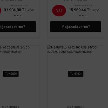
52.301,64 TL
26.212,36 TL
31.904,00 TL
15.989,44 TL
KDV
KDV
%39
DAHİL
DAHİL
ağazada varmı?
Mağazada varmı?
TÜKENDİ
TÜKENDİ
MEANWELL
MEANWELL