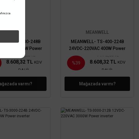
fınızca
MEANWELL
MEANWELL
ELL- TS-400-248B
MEANWELL- TS-400-224B
-220VAC 400W Power
24VDC-220VAC 400W Power
inverter
inverter
14.112,00 TL
14.112,00 TL
8.608,32 TL
8.608,32 TL
KDV
KDV
%39
DAHİL
DAHİL
ağazada varmı?
Mağazada varmı?