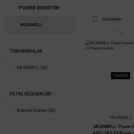
POWER INVERTER
Stoktakiler
MEANWELL
TÜM MARKALAR
MEANWELL (36)
TÜKENDİ
FILTRE SEÇENEKLERI
İndirimli Ürünler (36)
MEANWELL
MEANWELL- Power İ
A302-2K5-F3 Power i