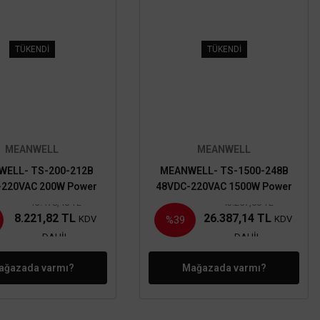
TÜKENDİ
TÜKENDİ
MEANWELL
MEANWELL
ELL- TS-200-212B
MEANWELL- TS-1500-248B
-220VAC 200W Power
48VDC-220VAC 1500W Power
inverter
inverter
13.478,40 TL
43.257,60 TL
8.221,82 TL
26.387,14 TL
KDV
KDV
%39
DAHİL
DAHİL
ağazada varmı?
Mağazada varmı?