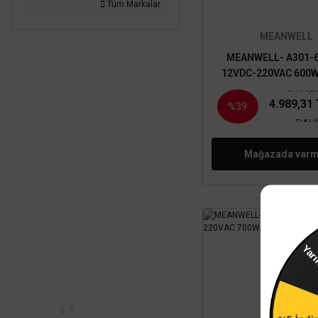
Tüm Markalar
MEANWELL
MEANWELL- A301-6
12VDC-220VAC 600W
inverter
8.179,2
4.989,31
%39
DAHİ
Mağazada varm
Yar
TÜKENDİ
%5 İndi