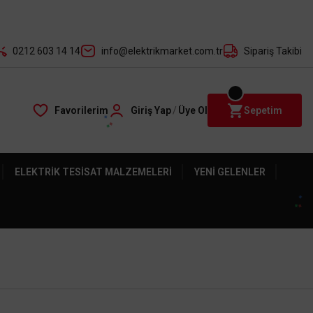
der ile
0212 603 14 14
info@elektrikmarket.com.tr
Sipariş Takibi
Favorilerim
Giriş Yap
/
Üye Ol
Sepetim
ELEKTRIK TESISAT MALZEMELERI
YENI GELENLER