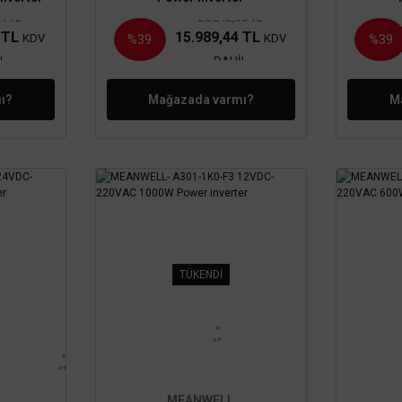
64 TL
26.212,36 TL
0 TL
15.989,44 TL
KDV
KDV
%39
%39
L
DAHİL
ı?
Mağazada varmı?
M
TÜKENDİ
MEANWELL