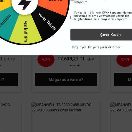
200 TL
veriyorum.
Paylaştığım bilgilerin
KVKK kapsamında tara
İndirim
Yarın Tekrar
korunmasını, sms ve WhatsApp üzerinden
bilgilendirmeleri almayı
kabul ediyorum.
%3 İndirim
MEANWELL
Çevir Kazan
0-224B
MEANWELL- TS-700-212B
MEANW
 Power
12VDC-220VAC 700W Power
48VDC
Her gün yeni bir şans yarın tekrar çevir
inverter
20 TL
28.915,20 TL
7 TL
17.638,27 TL
KDV
KDV
%39
%39
L
DAHİL
ı?
Mağazada varmı?
M