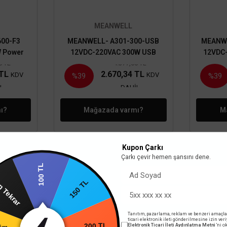
MEANWELL
00-F3
MEANWELL- A301-300-USB
MEANWE
 Power
12VDC-220VAC 300W USB
12VDC
Power inverter
0 TL
4.377,60 TL
 TL
2.670,34 TL
KDV
KDV
%39
%39
L
DAHİL
ı?
Mağazada varmı?
M
Kupon Çarkı
Çarkı çevir hemen şansını dene.
100 TL
ın Tekrar
150 TL
TÜKENDİ
Tanıtım, pazarlama, reklam ve benzeri amaçla
ticari elektronik ileti gönderilmesine izin ver
rim
Elektronik Ticari İleti Aydınlatma Metni
'ni 