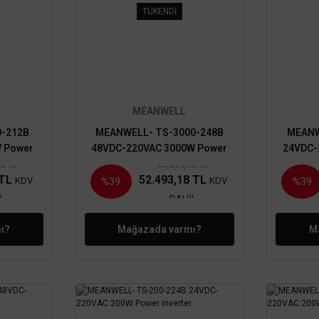
TÜKENDİ
MEANWELL
0-212B
MEANWELL- TS-3000-248B
MEANW
 Power
48VDC-220VAC 3000W Power
24VDC-
inverter
00 TL
86.054,40 TL
 TL
52.493,18 TL
KDV
KDV
%39
%39
L
DAHİL
ı?
Mağazada varmı?
M