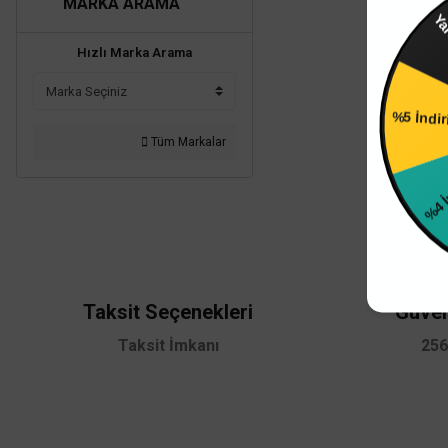
MARKA ARAMA
Yarın 
Hızlı Marka Arama
%5 İndi
Tüm Markalar
Taksit Seçenekleri
Güven
Taksit İmkanı
256