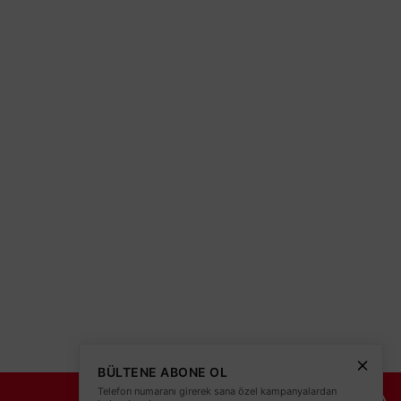
olitikası
teleri
BÜLTENE ABONE OL
Telefon numaranı girerek sana özel kampanyalardan