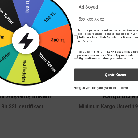
100 TL
150 TL
Tekrar
Tanıtım, pazarlama, reklam ve benzeri amaçla
200 TL
ticari elektronik ileti gönderilmesine izin ver
Elektronik Ticari İleti Aydınlatma Metni
'ni 
veriyorum.
rim
Yarın Tekrar
Paylaştığım bilgilerin
KVKK kapsamında tara
korunmasını, sms ve WhatsApp üzerinden
%4 İndirim
bilgilendirmeleri almayı
kabul ediyorum.
%3 İndirim
Çevir Kazan
Her gün yeni bir şans yarın tekrar çevir
li Alışveriş İmkanı
Kargo Ücret
 Bit SSL sertifikası
Minimum Kargo Ücreti 199