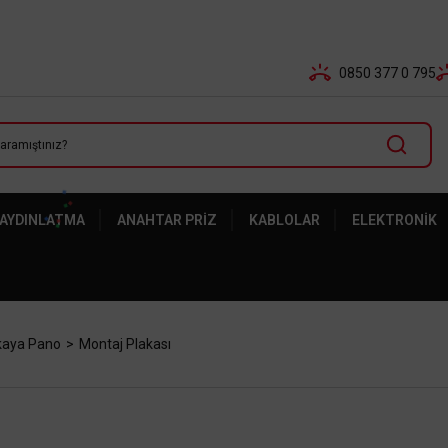
Tüm Banka Kartlarına Vade Farksız 3-5 Taksit Fırsatı Mailor
0850 377 0 795
 AYDINLATMA
ANAHTAR PRIZ
KABLOLAR
ELEKTRONIK
kaya Pano
Montaj Plakası