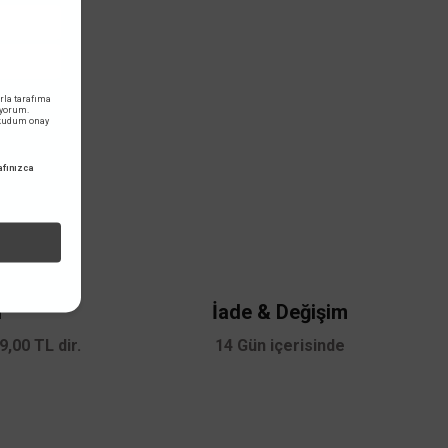
rla tarafıma
iyorum.
okudum onay
fınızca
i
İade & Değişim
,00 TL dir.
14 Gün içerisinde