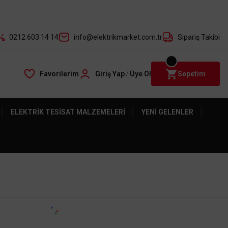
der ile
0212 603 14 14
info@elektrikmarket.com.tr
Sipariş Takibi
Favorilerim
Giriş Yap
/
Üye Ol
Sepetim
ELEKTRIK TESISAT MALZEMELERI
YENI GELENLER