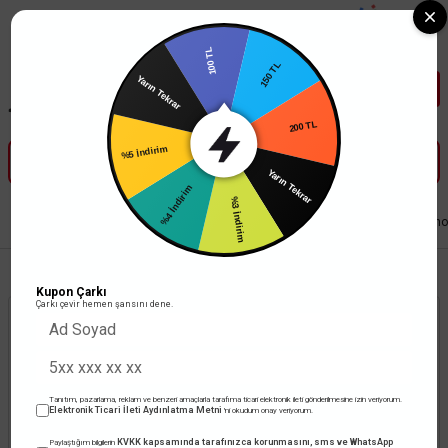
Tüm Banka Kartlarına Vade Farksız 3-5 Taksit Fırsatı Mailorder ile
100 TL
150 TL
Yarın Tekrar
200 TL
%5 İndirim
Yarın Tekrar
%4 İndirim
%3 İndirim
Anasayfa
Elektrik Tesisat Malzemeleri
Şalt Malzemeleri
Çetinkaya Pano
Kupon Çarkı
Çarkı çevir hemen şansını dene.
Tanıtım, pazarlama, reklam ve benzeri amaçlarla tarafıma ticari elektronik ileti gönderilmesine izin veriyorum.
Elektronik Ticari İleti Aydınlatma Metni
'ni okudum onay veriyorum.
Ürün Bulunamadı.
KVKK kapsamında tarafınızca korunmasını, sms ve WhatsApp
Paylaştığım bilgilerin