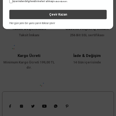
üzerinden bilgilendirmeleri almayı
kabul ediyorum.
Çevir Kazan
Her gün yeni bir şans yarın tekrar çevir
Taksit Seçenekleri
Güvenli Alışveriş İmkanı
Taksit İmkanı
256 Bit SSL sertifikası
Kargo Ücreti
İade & Değişim
Minimum Kargo Ücreti 199,00 TL
14 Gün içerisinde
dir.
Bizi Takip Edin