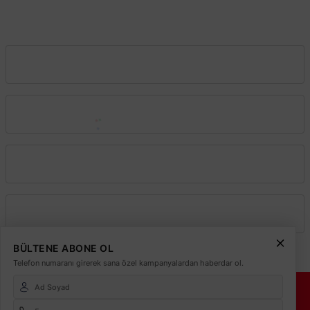
0212 243 2323
info@elektrikmarket.com.tr
Vadeli Toptan Satış
Kurumsal
Alışveriş
Üyelik
BÜLTENE ABONE OL
Telefon numaranı girerek sana özel kampanyalardan haberdar ol.
© 2026
Elektrikmarket.com.tr
Tüm hakları saklıdır.
Sitemiz 256 Bit SSL ile
Güvende!