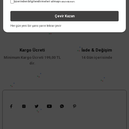
üzerinden bilgilendirmeleri almayı
kabul ediyorum.
Çevir Kazan
Taksit Seçenekleri
Güvenli Alışveriş İmkanı
Her gün yeni bir şans yarın tekrar çevir
Taksit İmkanı
256 Bit SSL sertifikası
Kargo Ücreti
İade & Değişim
Minimum Kargo Ücreti 199,00 TL
14 Gün içerisinde
dir.
Bizi Takip Edin
Kampanyalardan Haberdar Ol!
Güncel kampanyalar ve yenilikleri ilk bilen sen ol.