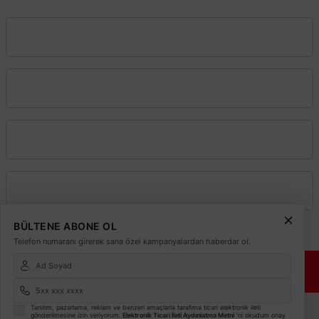
Vadeli Toptan Satış
Kurumsal
Alışveriş
Üyelik
BÜLTENE ABONE OL
Telefon numaranı girerek sana özel kampanyalardan haberdar ol.
© 2026
Elektrikmarket.com.tr
Tüm hakları saklıdır.
Sitemiz 256 Bit SSL ile
Güvende!
ETBİS
Tanıtım, pazarlama, reklam ve benzeri amaçlarla tarafıma ticari elektronik ileti
gönderilmesine izin veriyorum.
Elektronik Ticari İleti Aydınlatma Metni
'ni okudum onay