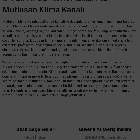
Mutlusan Klima Kanalı
Mutlusan, klima kanalı sektöründe kaliteli ve dayanıklı ürünler sunan önemli markalardan
biridir.
Mutlusan klima kanalı
, yüksek standartlarda üretilmiş olup, uzun ömürlü kullanım
ve kolay montaj avantajı sağlar. Markanın ürün yelpazesinde farklı çap ve ebatlarda klima
kanalları bulunur; böylece hem küçük hem de büyük ölçekli iklimlendirme projelerine uygun
çözümler sunulur. Mutlusan klima kanalları, sağlam yapısı ve ekonomik fiyatlarıyla tercih
edilmekte, profesyonel tesisatçılar ve son kullanıcılar arasında güvenilir bir seçenek
olmaktadır. Ayrıca, Mutlusan’ın sunduğu teknik destek ve servis hizmetleri, ürünlerin
sorunsuz kullanımı için önemli bir avantajdır.
Sonuç olarak, klima kanalları, etkili ve sağlıklı bir iklimlendirme sisteminin temel
bileşenlerinden biridir. Klima kanalı seçerken malzeme kalitesi, tasarım ve fiyat dengesi
göz önünde bulundurulmalıdır. Klima kanalı fiyatı, ürünün kalitesine ve kullanım amacına
göre farklılık göstermekle birlikte, uzun vadede enerji tasarrufu sağlayacak doğru kanal
seçimi önemlidir. Mutlusan klima kanalı ürünleri, bu alanda güvenilir ve kaliteli çözümler
sunarak, hem konforlu hem de ekonomik bir iklimlendirme deneyimi yaşamanıza olanak
tanır. Mekanlarınız için doğru klima kanallarını tercih ederek, hem enerji verimliliğinizi
artırabilir hem de sağlıklı hava akışını sağlayabilirsiniz.
Taksit Seçenekleri
Güvenli Alışveriş İmkanı
Taksit İmkanı
256 Bit SSL sertifikası