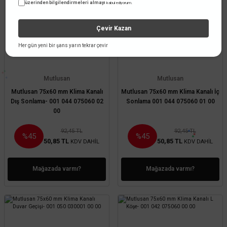
üzerinden bilgilendirmeleri almayı
kabul ediyorum.
TÜKENDİ
TÜKENDİ
Çevir Kazan
Her gün yeni bir şans yarın tekrar çevir
Mutlusan
Mutlusan
Mutlusan 75x60 mm Klima Kanalı
Mutlusan 75x60 mm Klima Kanalı İç
Dış Sonlama- 001 044 075060 02
Sonlama 001 044 075060 01 00
00
92,45 TL
92,45 TL
%45
%45
50,85 TL
50,85 TL
KDV DAHİL
KDV DAHİL
Mağazada varmı?
Mağazada varmı?