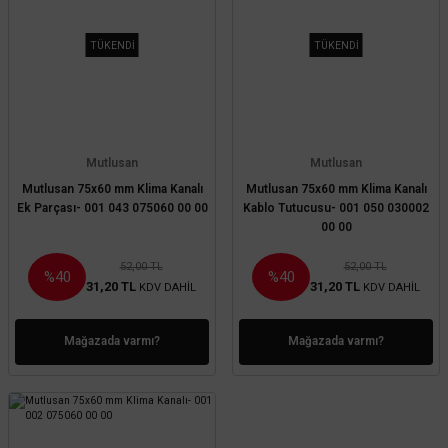
TÜKENDİ
TÜKENDİ
Mutlusan
Mutlusan
Mutlusan 75x60 mm Klima Kanalı
Mutlusan 75x60 mm Klima Kanalı
Ek Parçası- 001 043 075060 00 00
Kablo Tutucusu- 001 050 030002
00 00
52,00 TL
52,00 TL
%40
%40
31,20 TL
31,20 TL
KDV DAHİL
KDV DAHİL
Mağazada varmı?
Mağazada varmı?