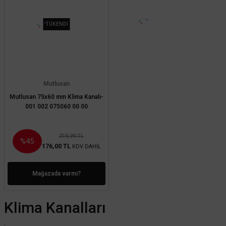
TÜKENDİ
Mutlusan
Mutlusan 75x60 mm Klima Kanalı-
001 002 075060 00 00
319,99 TL
%45
176,00 TL
KDV DAHİL
Mağazada varmı?
Klima Kanalları