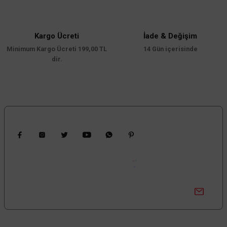
Kargo Ücreti
İade & Değişim
Minimum Kargo Ücreti 199,00 TL
14 Gün içerisinde
dir.
Bizi Takip Edin
Kampanyalardan Haberdar Ol!
Güncel kampanyalar ve yenilikleri ilk bilen sen ol.