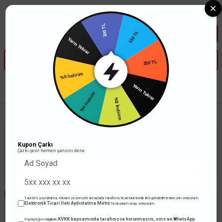
Tüm Banka Kartlarına Vade Farksız 3-5 Taksit Fırsatı Mailorder ile
100 TL
150 TL
Yarın Tekrar
200 TL
%5 İndirim
Yarın Tekrar
Anasayfa
Elektrik Tesisat Malzemeleri
Kablo Kanalları
Klima Kanalları
%4 İndirim
%3 İndirim
Stoktakiler
Toplam 9 ürün
Kupon Çarkı
Çarkı çevir hemen şansını dene.
Tanıtım, pazarlama, reklam ve benzeri amaçlarla tarafıma ticari elektronik ileti gönderilmesine izin veriyorum.
Elektronik Ticari İleti Aydınlatma Metni
'ni okudum onay veriyorum.
KVKK kapsamında tarafınızca korunmasını, sms ve WhatsApp
Paylaştığım bilgilerin