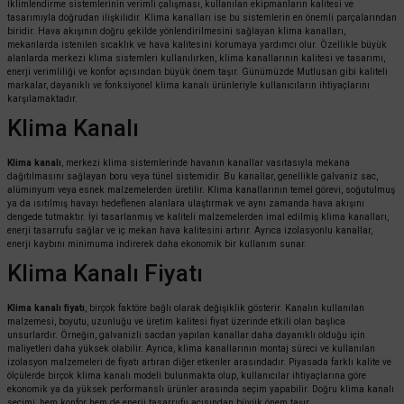
İklimlendirme sistemlerinin verimli çalışması, kullanılan ekipmanların kalitesi ve
tasarımıyla doğrudan ilişkilidir. Klima kanalları ise bu sistemlerin en önemli parçalarından
biridir. Hava akışının doğru şekilde yönlendirilmesini sağlayan klima kanalları,
mekanlarda istenilen sıcaklık ve hava kalitesini korumaya yardımcı olur. Özellikle büyük
alanlarda merkezi klima sistemleri kullanılırken, klima kanallarının kalitesi ve tasarımı,
enerji verimliliği ve konfor açısından büyük önem taşır. Günümüzde Mutlusan gibi kaliteli
markalar, dayanıklı ve fonksiyonel klima kanalı ürünleriyle kullanıcıların ihtiyaçlarını
karşılamaktadır.
Klima Kanalı
Klima kanalı
, merkezi klima sistemlerinde havanın kanallar vasıtasıyla mekana
dağıtılmasını sağlayan boru veya tünel sistemidir. Bu kanallar, genellikle galvaniz sac,
alüminyum veya esnek malzemelerden üretilir. Klima kanallarının temel görevi, soğutulmuş
ya da ısıtılmış havayı hedeflenen alanlara ulaştırmak ve aynı zamanda hava akışını
dengede tutmaktır. İyi tasarlanmış ve kaliteli malzemelerden imal edilmiş klima kanalları,
enerji tasarrufu sağlar ve iç mekan hava kalitesini artırır. Ayrıca izolasyonlu kanallar,
enerji kaybını minimuma indirerek daha ekonomik bir kullanım sunar.
Klima Kanalı Fiyatı
Klima kanalı fiyatı
, birçok faktöre bağlı olarak değişiklik gösterir. Kanalın kullanılan
malzemesi, boyutu, uzunluğu ve üretim kalitesi fiyat üzerinde etkili olan başlıca
unsurlardır. Örneğin, galvanizli sacdan yapılan kanallar daha dayanıklı olduğu için
maliyetleri daha yüksek olabilir. Ayrıca, klima kanallarının montaj süreci ve kullanılan
izolasyon malzemeleri de fiyatı artıran diğer etkenler arasındadır. Piyasada farklı kalite ve
ölçülerde birçok klima kanalı modeli bulunmakta olup, kullanıcılar ihtiyaçlarına göre
ekonomik ya da yüksek performanslı ürünler arasında seçim yapabilir. Doğru klima kanalı
seçimi, hem konfor hem de enerji tasarrufu açısından büyük önem taşır.