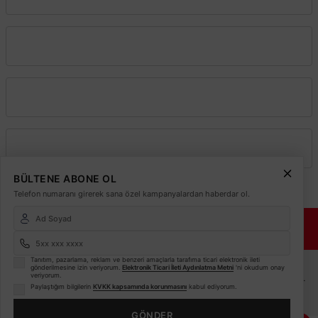
Kurumsal
Alışveriş
Üyelik
BÜLTENE ABONE OL
Telefon numaranı girerek sana özel kampanyalardan haberdar ol.
© 2026
Elektrikmarket.com.tr
Tüm hakları saklıdır.
Sitemiz 256 Bit SSL ile
Güvende!
ETBİS
Tanıtım, pazarlama, reklam ve benzeri amaçlarla tarafıma ticari elektronik ileti
gönderilmesine izin veriyorum.
Elektronik Ticari İleti Aydınlatma Metni
'ni okudum onay
veriyorum.
Sitemiz ETBİS sistemine kayıtlı güvenilir bir e-ticaret sitesidir.
Paylaştığım bilgilerin
KVKK kapsamında korunmasını
kabul ediyorum.
Bu internet sitesinde, kullanıcı deneyimini
GÖNDER