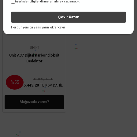
üzerinden bilgilendirmeleri almayı
kabul ediyorum.
TÜKENDİ
Çevir Kazan
Her gün yeni bir şans yarın tekrar çevir
UNI-T
Unit A37 Dijital Karbondioksit
Dedektör
12.096,00 TL
%55
5.443,20 TL
KDV DAHİL
Mağazada varmı?