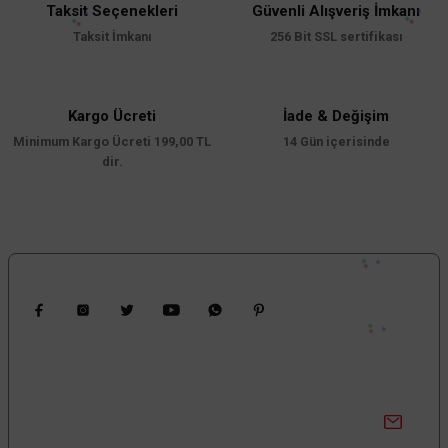
Taksit Seçenekleri
Güvenli Alışveriş İmkanı
Taksit İmkanı
256 Bit SSL sertifikası
Kargo Ücreti
İade & Değişim
Minimum Kargo Ücreti 199,00 TL
14 Gün içerisinde
dir.
Bizi Takip Edin
Kampanyalardan Haberdar Ol!
Güncel kampanyalar ve yenilikleri ilk bilen sen ol.