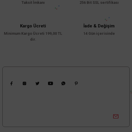
Taksit İmkanı
256 Bit SSL sertifikası
Kargo Ücreti
İade & Değişim
Minimum Kargo Ücreti 199,00 TL
14 Gün içerisinde
dir.
Bizi Takip Edin
Kampanyalardan Haberdar Ol!
Güncel kampanyalar ve yenilikleri ilk bilen sen ol.