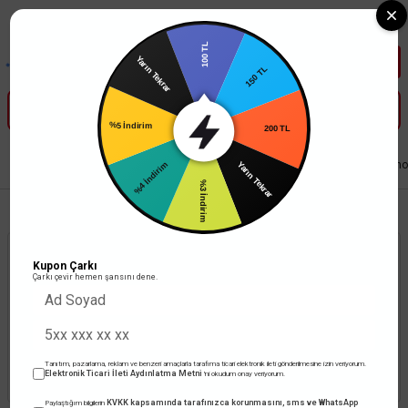
Tüm Banka Kartlarına Vade Farksız 3-5 Taksit Fırsatı Mailorder ile
100 TL
150 TL
Yarın Tekrar
200 TL
%5 İndirim
Yarın Tekrar
Anasayfa
Elektrik Tesisat Malzemeleri
Şalt Malzemeleri
Çetinkaya Pano
%4 İndirim
%3 İndirim
Kupon Çarkı
Çarkı çevir hemen şansını dene.
Ürün Bulunamadı.
Tanıtım, pazarlama, reklam ve benzeri amaçlarla tarafıma ticari elektronik ileti gönderilmesine izin veriyorum.
Elektronik Ticari İleti Aydınlatma Metni
'ni okudum onay veriyorum.
KVKK kapsamında tarafınızca korunmasını, sms ve WhatsApp
Paylaştığım bilgilerin