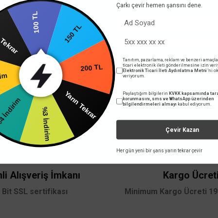
Çarkı çevir hemen şansını dene.
100 TL
150 TL
 Tekrar
Tanıtım, pazarlama, reklam ve benzeri amaçla
ticari elektronik ileti gönderilmesine izin ver
200 TL
Elektronik Ticari İleti Aydınlatma Metni
'ni 
rim
veriyorum.
Yarın Tekrar
Paylaştığım bilgilerin
KVKK kapsamında tara
 İndirim
korunmasını, sms ve WhatsApp üzerinden
bilgilendirmeleri almayı
kabul ediyorum.
%3 İndirim
Çevir Kazan
Her gün yeni bir şans yarın tekrar çevir
li Alışveriş İmkanı
Kargo Ücret
 Bit SSL sertifikası
Minimum Kargo Ücreti 199