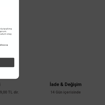
rla tarafıma
iyorum.
okudum onay
fınızca
i
İade & Değişim
,00 TL dir.
14 Gün içerisinde