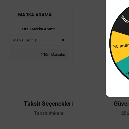
MARKA ARAMA
Yarın
Hızlı Marka Arama
%5 İndi
Tüm Markalar
%4
Taksit Seçenekleri
Güven
Taksit İmkanı
256