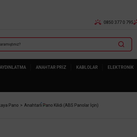
Tüm Banka Kartlarına Vade Farksız 3-5 Taksit Fırsatı Mailor
0850 377 0 795
 AYDINLATMA
ANAHTAR PRIZ
KABLOLAR
ELEKTRONIK
kaya Pano
Anahtarlı Pano Kilidi (ABS Panolar İçin)