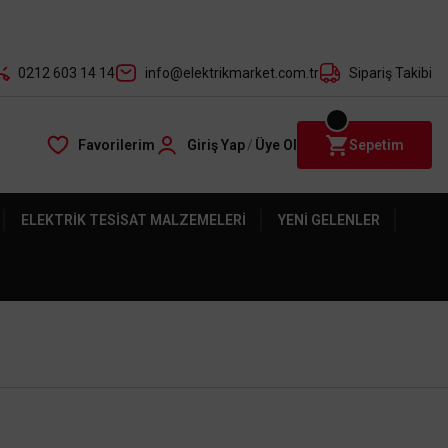
der ile
0212 603 14 14
info@elektrikmarket.com.tr
Sipariş Takibi
Favorilerim
Giriş Yap
/
Üye Ol
Sepetim
ELEKTRIK TESISAT MALZEMELERI
YENI GELENLER