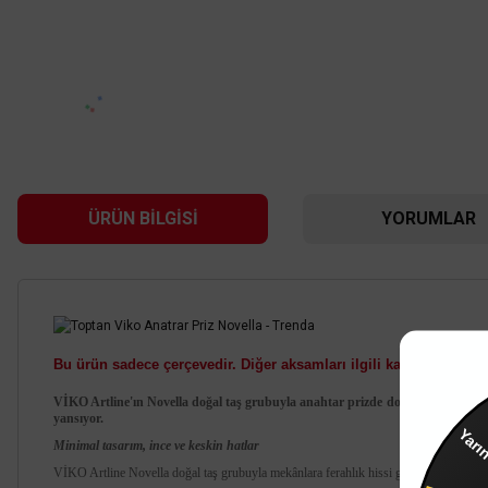
ÜRÜN BILGISI
YORUMLAR
Bu ürün sadece çerçevedir. Diğer aksamları ilgili kategoriden satı
Viko Artline
VİKO Artline'ın Novella doğal taş grubuyla anahtar prizde doğallık dönemi başl
Viko Artline Trenda Çerçeve
Ya
yansıyor.
Minimal tasarım, ince ve keskin hatlar
170,40 TL
VİKO Artline Novella doğal taş grubuyla mekânlara ferahlık hissi geliyor. Minimal ola
%53