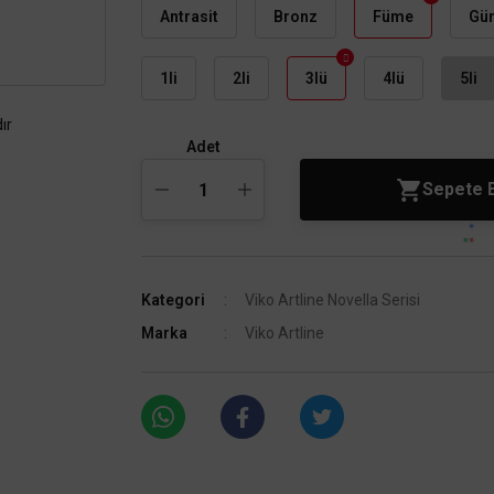
Antrasit
Bronz
Füme
Gü
1li
2li
3lü
4lü
5li
ır
Adet
Sepete 
Kategori
Viko Artline Novella Serisi
Marka
Viko Artline