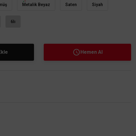
müş
Metalik Beyaz
Saten
Siyah
6lı
Ekle
Hemen Al