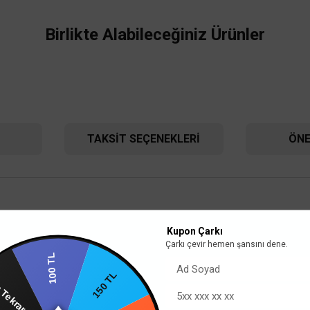
Birlikte Alabileceğiniz Ürünler
TAKSIT SEÇENEKLERI
ÖNE
Kupon Çarkı
n alabilirsiniz.
Çarkı çevir hemen şansını dene.
TÜKENDİ
ıyor. Himalaya grisi, Guatamala yeşili, Slate grisi ve naturel beyaz taş alternatifleri 
100 TL
rın Tekrar
150 TL
rak tasarlanan, ince ve keskin hatlarıyla duvarlara şıklık katan Novella serisi anahtar prizin ö