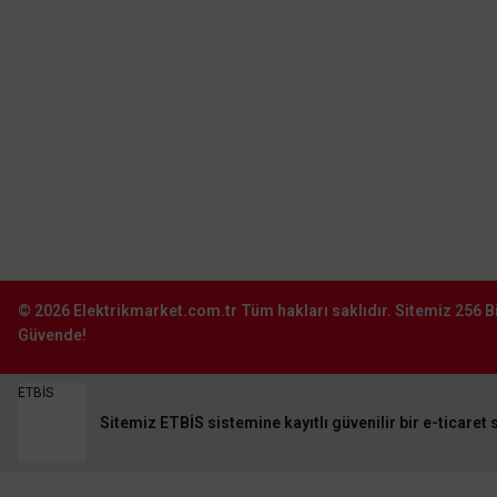
Başakşehir–İstanbul
0212 603 02 02
Şube:
İstoç Toptancılar Çarşısı 6. Ada 2423
Sokak No:81-83 Bağcılar \ İstanbul
0212 243 2323
TÜKENDİ
info@elektrikmarket.com.tr
© 2026
Elektrikmarket.com.tr
Tüm hakları saklıdır.
Sitemiz 256 Bi
Güvende!
ETBİS
Sitemiz ETBİS sistemine kayıtlı güvenilir bir e-ticaret s
Viko Artline
Viko Artline Trenda İkili Data Prizi (RJ45 CAT5E) (Çerçeve Hariç