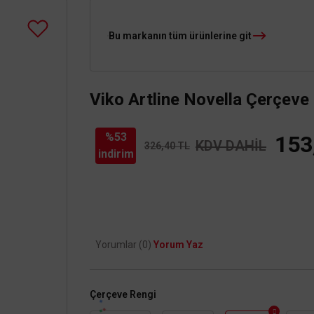
Bu markanın tüm ürünlerine git
Viko Artline Novella Çerçeve
%53
153
KDV DAHİL
326,40 TL
indirim
Yorumlar (0)
Yorum Yaz
Çerçeve Rengi