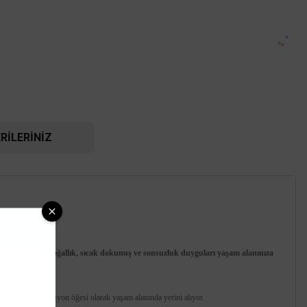
RILERINIZ
TÜKENDİ
ile duvarlardaki doğallık, sıcak dokunuş ve sonsuzluk duyguları yaşam alanınıza
tesinde bir dekorasyon öğesi olarak yaşam alanında yerini alıyor.
Viko Artline