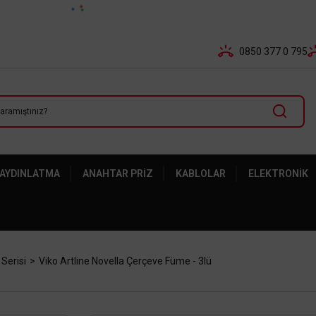
Tüm Banka Kartlarına Vade Farksız 3-5 Taksit Fırsatı Mailor
0850 377 0 795
 AYDINLATMA
ANAHTAR PRIZ
KABLOLAR
ELEKTRONIK
 Serisi
Viko Artline Novella Çerçeve Füme - 3lü