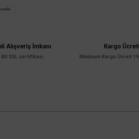
Bu ürüne ilk yorumu siz yapın!
novella
Yorum Yaz
li Alışveriş İmkanı
Kargo Ücret
 Bit SSL sertifikası
Minimum Kargo Ücreti 199
TÜKENDİ
Gönder
Kampanyalardan Haberdar Ol!
Güncel kampanyalar ve yenilikleri ilk bilen sen