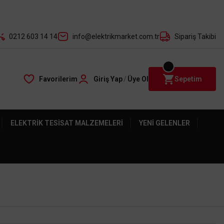
der ile
0212 603 14 14
info@elektrikmarket.com.tr
Sipariş Takibi
Favorilerim
Giriş Yap
/
Üye Ol
Sepetim
ELEKTRIK TESISAT MALZEMELERI
YENI GELENLER