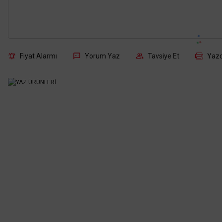
Fiyat Alarmı
Yorum Yaz
Tavsiye Et
Yazd