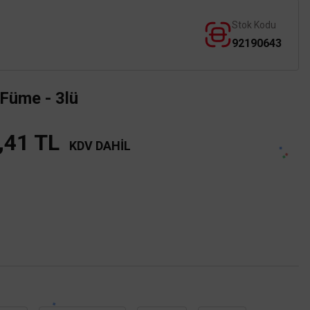
Stok Kodu
92190643
 Füme - 3lü
,41 TL
KDV DAHİL