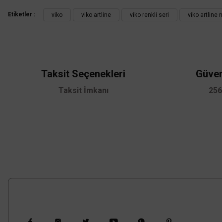
Etiketler :
viko
viko artline
viko renkli seri
viko artline 
Ürün resmi kalitesiz, bozuk veya görüntülenemiyor.
Ürün açıklamasında eksik bilgiler bulunuyor.
Ürün bilgilerinde hatalar bulunuyor.
Ürün fiyatı diğer sitelerden daha pahalı.
TÜKENDİ
Taksit Seçenekleri
Güven
Bu ürüne benzer farklı alternatifler olmalı.
Taksit İmkanı
256
Viko Artline
Viko Artline Trenda Anahtar (Çerçeve Hariç)
Bizi Takip Edin
210,48 TL
%53
98,93 TL
KDV DAHİL