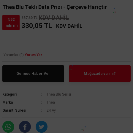
Thea Blu Tekli Data Prizi - Çerçeve Hariçtir
KDV DAHİL
687,60 TL
%52
330,05 TL
KDV DAHİL
indirim
Yorumlar (0)
Yorum Yaz
Gelince Haber Ver
Mağazada varmı?
Kategori
Thea Blu Serisi
Marka
Thea
Garanti Süresi
24 Ay