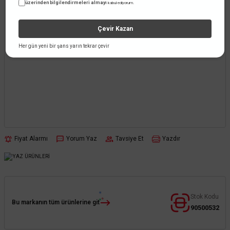
üzerinden bilgilendirmeleri almayı
kabul ediyorum.
Çevir Kazan
Her gün yeni bir şans yarın tekrar çevir
Fiyat Alarmı
Yorum Yaz
Tavsiye Et
Yazdır
Stok Kodu
Bu markanın tüm ürünlerine git
90500532