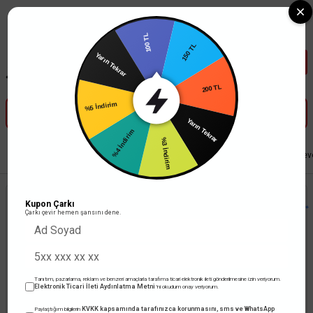
Tüm Banka Kartlarına Vade Farksız 3-5 Taksit Fırsatı Mailorder ile
100 TL
150 TL
Yarın Tekrar
200 TL
%5 İndirim
Yarın Tekrar
%4 İndirim
%3 İndirim
Anasayfa
Anahtar Priz
Thea Blu Serisi
Thea Blu Tekli Data Prizi - Çerçev
Kupon Çarkı
Çarkı çevir hemen şansını dene.
Tanıtım, pazarlama, reklam ve benzeri amaçlarla tarafıma ticari elektronik ileti gönderilmesine izin veriyorum.
Elektronik Ticari İleti Aydınlatma Metni
'ni okudum onay veriyorum.
KVKK kapsamında tarafınızca korunmasını, sms ve WhatsApp
Paylaştığım bilgilerin