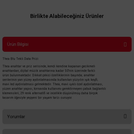
Birlikte Alabileceğiniz Ürünler
Ürün Bilgisi
Thea Blu Tekli Data Prizi
Thea anahtar ve priz serisinde, kendi kendine kapanan gecikmeli
anahtardan, dijital müzik anahtarına kadar 50'nin üzerinde farklı
TÜKENDİ
ürün bulunmaktadır. Dikkat çekici özelliklerinin başında; anahtar
serilerinin yan yüzey aydınlatmasında kullanılan yüzyılın ışık keşfi;
mavi led aydınlatması gelmektedir. Thea, mavi ışıklı özel aydınlatması,
yüzen anahtar yapısı, tornavida kullanımı gerektirmeyen çabuk bağlantılı
klemensleri, 29 renk alternatifi ve incelikle düşünülmüş daha birçok
tasarım öğesiyle yepyeni bir yaşam tarzı sunuyor.
Yorumlar
Thea
Thea Blu Müzik Yayın Hoparlar Prizi - Çerçeve Hariçtir