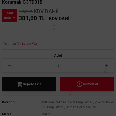
Korumalı G3TD31B
KDV DAHİL
954,00 TL
%60
381,60 TL
KDV DAHİL
indirim
Yorumlar (0)
Yorum Yaz
Adet
Sepete Ekle
Hemen Al
Kategori
Mutlusan - Viko Multi-Let Grup Prizler
,
Viko Multi-Let
UPS Grup Prizler
,
Grup Prizler Modelleri
Marka
Seldur