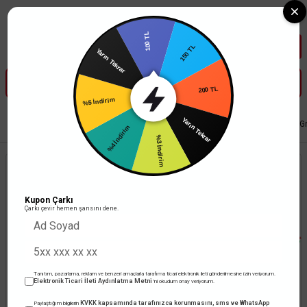
Tüm Banka Kartlarına Vade Farksız 3-5 Taksit Fırsatı Mailorder ile
100 TL
Yarın Tekrar
150 TL
%5 İndirim
200 TL
%4 İndirim
Anasayfa
Anahtar Priz
Grup Prizler Modelleri
Mutlusan - Viko Multi-Let Gr
Yarın Tekrar
%3 İndirim
Kupon Çarkı
Çarkı çevir hemen şansını dene.
Tanıtım, pazarlama, reklam ve benzeri amaçlarla tarafıma ticari elektronik ileti gönderilmesine izin veriyorum.
Elektronik Ticari İleti Aydınlatma Metni
'ni okudum onay veriyorum.
KVKK kapsamında tarafınızca korunmasını, sms ve WhatsApp
Paylaştığım bilgilerin