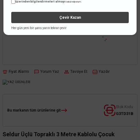
üzerinden bilgilendirmeleri almayı
kabul ediyorum.
Çevir Kazan
Her gün yeni bir şans yarın tekrar çevir
Fiyat Alarmı
Yorum Yaz
Tavsiye Et
Yazdır
Stok Kodu
Bu markanın tüm ürünlerine git
G3TD31B
Seldur Üçlü Topraklı 3 Metre Kablolu Çocuk