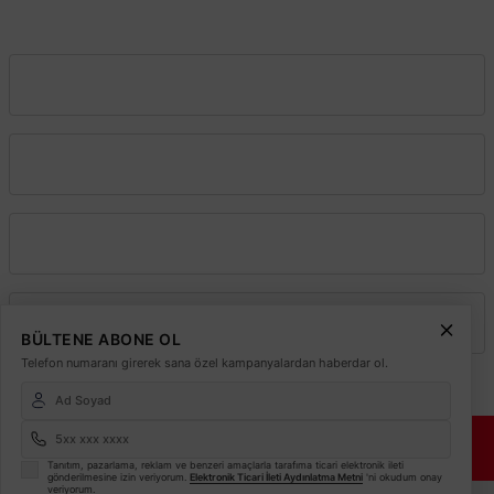
info@elektrikmarket.com.tr
Vadeli Toptan Satış
Kurumsal
Alışveriş
Üyelik
BÜLTENE ABONE OL
Telefon numaranı girerek sana özel kampanyalardan haberdar ol.
© 2026
Elektrikmarket.com.tr
Tüm hakları saklıdır.
Sitemiz 256 Bit SSL ile
Güvende!
Tanıtım, pazarlama, reklam ve benzeri amaçlarla tarafıma ticari elektronik ileti
gönderilmesine izin veriyorum.
Elektronik Ticari İleti Aydınlatma Metni
'ni okudum onay
veriyorum.
ETBİS