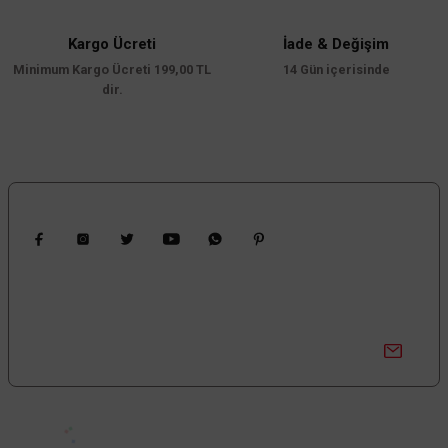
Ürün bilgilerinde hatalar bulunuyor.
Ürün fiyatı diğer sitelerden daha pahalı.
Kargo Ücreti
İade & Değişim
Minimum Kargo Ücreti 199,00 TL
Bu ürüne benzer farklı alternatifler olmalı.
14 Gün içerisinde
dir.
Gönder
Bizi Takip Edin
Kampanyalardan Haberdar Ol!
Güncel kampanyalar ve yenilikleri ilk bilen sen ol.
Bize Ulaşın