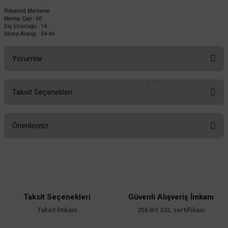
Polyamid Malzeme
Montaj Çap : 60
Diş Uzunluğu : 14
Sıkma Aralığı : 34-44
Yorumlar
Taksit Seçenekleri
Bu ürüne ilk yorumu siz yapın!
Önerileriniz
Yorum Yaz
Bu ürünün fiyat bilgisi, resim, ürün açıklamalarında ve diğer konularda
yetersiz gördüğünüz noktaları öneri formunu kullanarak tarafımıza
iletebilirsiniz.
Görüş ve önerileriniz için teşekkür ederiz.
Taksit Seçenekleri
Güvenli Alışveriş İmkanı
Ürün resmi kalitesiz, bozuk veya görüntülenemiyor.
Taksit İmkanı
256 Bit SSL sertifikası
Ürün açıklamasında eksik bilgiler bulunuyor.