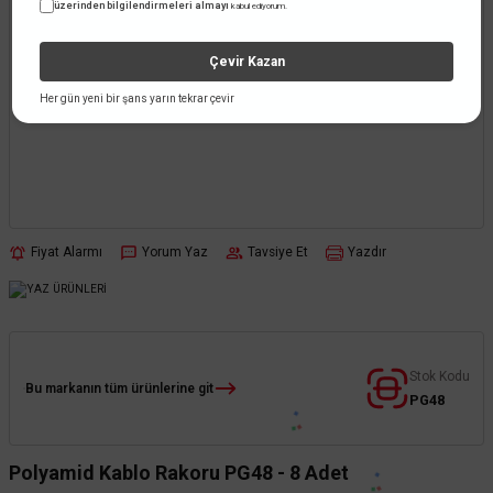
üzerinden bilgilendirmeleri almayı
kabul ediyorum.
Çevir Kazan
Her gün yeni bir şans yarın tekrar çevir
Fiyat Alarmı
Yorum Yaz
Tavsiye Et
Yazdır
Stok Kodu
Bu markanın tüm ürünlerine git
PG48
Polyamid Kablo Rakoru PG48 - 8 Adet