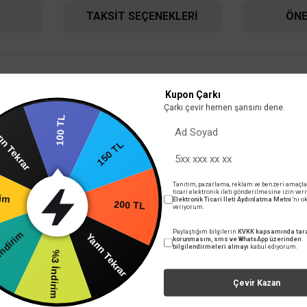
TAKSIT SEÇENEKLERI
ÖNE
Kupon Çarkı
Çarkı çevir hemen şansını dene.
100 TL
rın Tekrar
klu
150 TL
Tanıtım, pazarlama, reklam ve benzeri amaçla
rim
ticari elektronik ileti gönderilmesine izin ver
5°C’de
Elektronik Ticari İleti Aydınlatma Metni
'ni 
200 TL
veriyorum.
ndirim
Paylaştığım bilgilerin
KVKK kapsamında tara
Yarın Tekrar
korunmasını, sms ve WhatsApp üzerinden
ayan
bilgilendirmeleri almayı
kabul ediyorum.
%3 İndirim
 girişine karşı korunmalı
r
Çevir Kazan