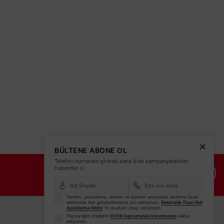
BÜLTENE ABONE OL
Telefon numaranı girerek sana özel kampanyalardan
haberdar ol.
İade Şartları
İletişim Bilgileri
Tanıtım, pazarlama, reklam ve benzeri amaçlarla tarafıma ticari
elektronik ileti gönderilmesine izin veriyorum.
Elektronik Ticari İleti
Aydınlatma Metni
'ni okudum onay veriyorum.
Paylaştığım bilgilerin
KVKK kapsamında korunmasını
kabul
ediyorum.