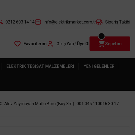
der ile
0212 603 14 14
info@elektrikmarket.com.tr
Sipariş Takibi
Favorilerim
Giriş Yap
/
Üye Ol
Sepetim
ELEKTRIK TESISAT MALZEMELERI
YENI GELENLER
VC. Alev Yaymayan Muflu Boru (Boy:3m)- 001 045 110016 30 17