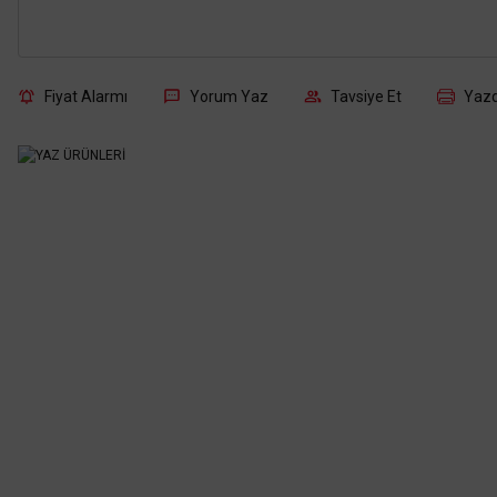
Fiyat Alarmı
Yorum Yaz
Tavsiye Et
Yazd