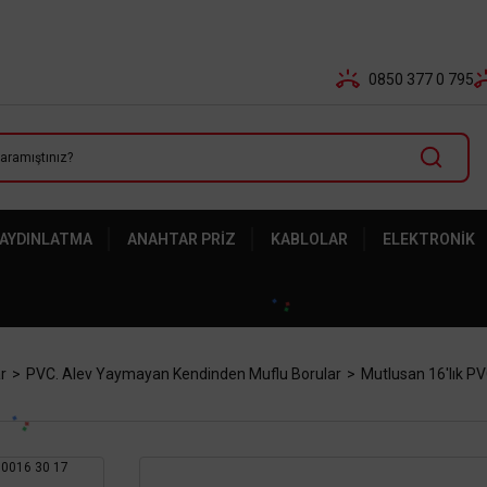
Tüm Banka Kartlarına Vade Farksız 3-5 Taksit Fırsatı Mailor
0850 377 0 795
 AYDINLATMA
ANAHTAR PRIZ
KABLOLAR
ELEKTRONIK
r
PVC. Alev Yaymayan Kendinden Muflu Borular
Mutlusan 16'lık P