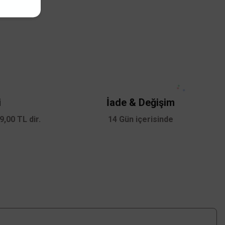
z.
i
İade & Değişim
,00 TL dir.
14 Gün içerisinde