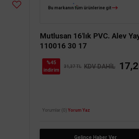
Bu markanın tüm ürünlerine git
Mutlusan 16'lık PVC. Alev Y
110016 30 17
%45
17,2
KDV DAHİL
31,37 TL
indirim
Yorumlar (0)
Yorum Yaz
Gelince Haber Ver