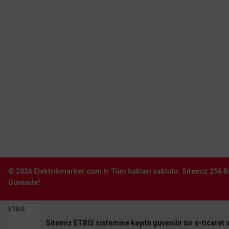
Şube:
İkitelli O.S.B. Süleyman Demirel Blv.
Sinpaş İş Modern San. Sit. J16-
Başakşehir–İstanbul
0212 603 02 02
Şube:
İstoç Toptancılar Çarşısı 6. Ada 2423
Sokak No:81-83 Bağcılar \ İstanbul
0212 243 2323
info@elektrikmarket.com.tr
© 2026
Elektrikmarket.com.tr
Tüm hakları saklıdır.
Sitemiz 256 Bi
Güvende!
ETBİS
Sitemiz ETBİS sistemine kayıtlı güvenilir bir e-ticaret s