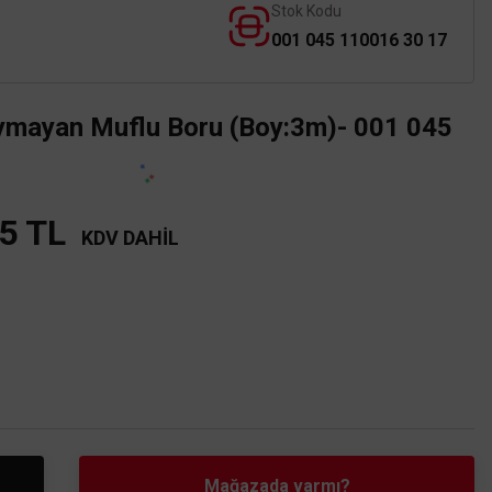
Stok Kodu
001 045 110016 30 17
aymayan Muflu Boru (Boy:3m)- 001 045
5 TL
KDV DAHİL
Mağazada varmı?