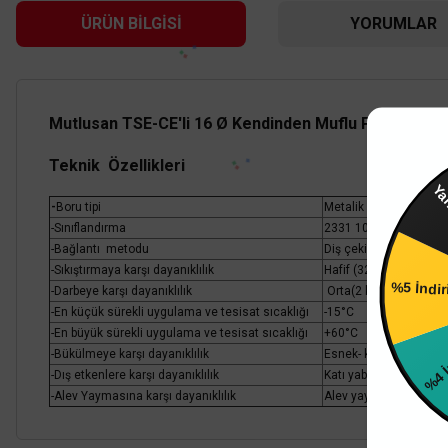
ÜRÜN BILGISI
YORUMLAR
Mutlusan TSE-CE'li 16 Ø Kendinden Muflu PVC Boru
Teknik Özellikleri
Ya
TÜKENDİ
-
Boru tipi
Metalik olmayan – olu
-Sınıflandırma
2331 1030 – 020
-Bağlantı metodu
Diş çekilmemiş
-Sıkıştırmaya karşı dayanıklılık
Hafif (320N-750N)
%5 İndi
-Darbeye karşı dayanıklılık
Orta(2 kg, 100 mm)-1
-En küçük sürekli uygulama ve tesisat sıcaklığı
-15°C
-En büyük sürekli uygulama ve tesisat sıcaklığı
+60°C
%4 İ
-Bükülmeye karşı dayanıklılık
Esnek- kendini toparl
-Dış etkenlere karşı dayanıklılık
Katı yabancı cisimlerin
-Alev Yaymasına karşı dayanıklılık
Alev yaymayan borula