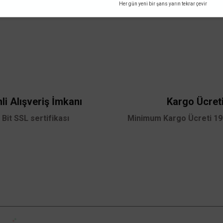
Her gün yeni bir şans yarın tekrar çevir
 yetersiz gördüğünüz noktaları öneri formunu kullanarak tarafımıza iletebilirsini
Bu ürüne ilk yorumu siz yapın!
45 110040 30 17
Yorum Yaz
li Alışveriş İmkanı
Kargo Ücret
 Bit SSL sertifikası
Minimum Kargo Ücreti 199
Gönder