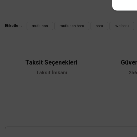
Bu ürünün fiyat bilgisi, resim, ürün açıklamalarında ve diğer konularda
Mutlusan
Görüş ve önerileriniz için teşekkür ederiz.
Mutlusan 40'lık PVC. Alev Yaymayan Muflu Boru (Boy:3m)- 001 0
Etiketler :
mutlusan
mutlusan boru
boru
pvc boru
Ürün resmi kalitesiz, bozuk veya görüntülenemiyor.
196,73 TL
Ürün açıklamasında eksik bilgiler bulunuyor.
%45
108,20 TL
KDV DAHİL
Ürün bilgilerinde hatalar bulunuyor.
Ürün fiyatı diğer sitelerden daha pahalı.
Taksit Seçenekleri
Güven
Mağazada varmı?
Bu ürüne benzer farklı alternatifler olmalı.
Taksit İmkanı
256