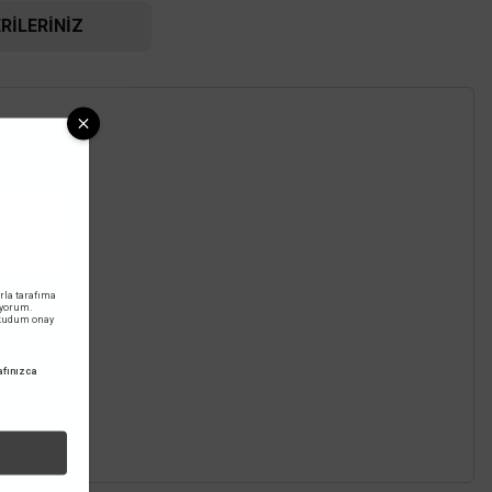
RILERINIZ
rla tarafıma
iyorum.
okudum onay
fınızca