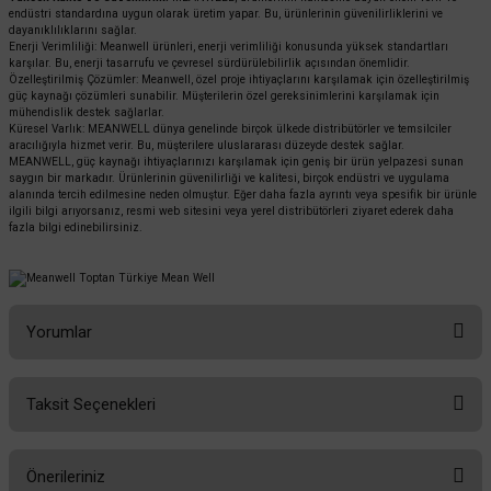
endüstri standardına uygun olarak üretim yapar. Bu, ürünlerinin güvenilirliklerini ve
dayanıklılıklarını sağlar.
Enerji Verimliliği: Meanwell ürünleri, enerji verimliliği konusunda yüksek standartları
karşılar. Bu, enerji tasarrufu ve çevresel sürdürülebilirlik açısından önemlidir.
Özelleştirilmiş Çözümler: Meanwell, özel proje ihtiyaçlarını karşılamak için özelleştirilmiş
güç kaynağı çözümleri sunabilir. Müşterilerin özel gereksinimlerini karşılamak için
mühendislik destek sağlarlar.
Küresel Varlık: MEANWELL dünya genelinde birçok ülkede distribütörler ve temsilciler
aracılığıyla hizmet verir. Bu, müşterilere uluslararası düzeyde destek sağlar.
MEANWELL, güç kaynağı ihtiyaçlarınızı karşılamak için geniş bir ürün yelpazesi sunan
saygın bir markadır. Ürünlerinin güvenilirliği ve kalitesi, birçok endüstri ve uygulama
alanında tercih edilmesine neden olmuştur. Eğer daha fazla ayrıntı veya spesifik bir ürünle
ilgili bilgi arıyorsanız, resmi web sitesini veya yerel distribütörleri ziyaret ederek daha
fazla bilgi edinebilirsiniz.
Yorumlar
Taksit Seçenekleri
Bu ürüne ilk yorumu siz yapın!
Önerileriniz
Yorum Yaz