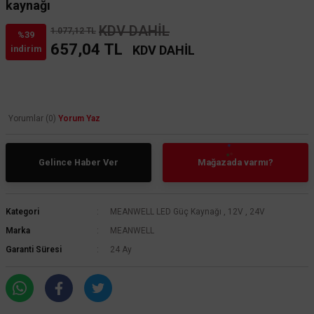
kaynağı
KDV DAHİL
1.077,12 TL
%39
657,04 TL
KDV DAHİL
indirim
Yorumlar (0)
Yorum Yaz
Gelince Haber Ver
Mağazada varmı?
Kategori
MEANWELL LED Güç Kaynağı
,
12V
,
24V
Marka
MEANWELL
Garanti Süresi
24 Ay