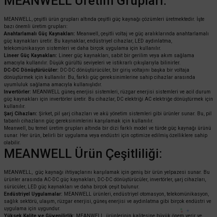
MEANWELL Üretim Grupları:
MEANWELL, çeşitli ürün grupları altında çeşitli güç kaynağı çözümleri üretmektedir. İşte
bazı önemli üretim grupları:
Anahtarlamalı Güç Kaynakları:
Meanwell, çeşitli voltaj ve güç aralıklarında anahtarlamalı
güç kaynakları üretir. Bu kaynaklar, endüstriyel cihazlar, LED aydınlatma,
telekomünikasyon sistemleri ve daha birçok uygulama için kullanılır.
Lineer Güç Kaynakları:
Lineer güç kaynakları, sabit bir gerilim veya akım sağlama
amacıyla kullanılır. Düşük gürültü seviyeleri ve istikrarlı çıkışlarıyla bilinirler.
DC-DC Dönüştürücüler:
DC-DC dönüştürücüler, bir giriş voltajını başka bir voltaja
dönüştürmek için kullanılır. Bu, farklı güç gereksinimlerine sahip cihazlar arasında
uyumluluk sağlama amacıyla kullanışlıdır.
Invertörler:
MEANWELL güneş enerjisi sistemleri, rüzgar enerjisi sistemleri ve acil durum
güç kaynakları için invertörler üretir. Bu cihazlar, DC elektriği AC elektriğe dönüştürmek için
kullanılır.
Şarj Cihazları:
Şirket, pil şarj cihazları ve akü yönetim sistemleri gibi ürünler sunar. Bu, pil
tabanlı cihazların güç gereksinimlerini karşılamak için kullanılır.
Meanwell, bu temel üretim grupları altında bir dizi farklı model ve türde güç kaynağı ürünü
sunar. Her ürün, belirli bir uygulama veya endüstri için optimize edilmiş özelliklere sahip
olabilir.
MEANWELL Ürün Çeşitliliği:
MEANWELL, güç kaynağı ihtiyaçlarını karşılamak için geniş bir ürün yelpazesi sunar. Bu
ürünler arasında AC-DC güç kaynakları, DC-DC dönüştürücüler, invertörler, şarj cihazları,
sürücüler, LED güç kaynakları ve daha birçok çeşit bulunur.
Endüstriyel Uygulamalar:
MEANWELL ürünleri, endüstriyel otomasyon, telekomünikasyon,
sağlık sektörü, ulaşım, rüzgar enerjisi, güneş enerjisi ve aydınlatma gibi birçok endüstri ve
uygulama için uygundur.
Yüksek Kalite ve Güvenilirlik:
MEANWELL, ürünlerinin kalitesine büyük önem verir ve