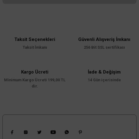
Bu ürünün fiyat bilgisi, resim, ürün açıklamalarında ve diğer konularda
yetersiz gördüğünüz noktaları öneri formunu kullanarak tarafımıza
iletebilirsiniz.
Görüş ve önerileriniz için teşekkür ederiz.
Taksit Seçenekleri
Güvenli Alışveriş İmkanı
Ürün resmi kalitesiz, bozuk veya görüntülenemiyor.
Taksit İmkanı
256 Bit SSL sertifikası
Ürün açıklamasında eksik bilgiler bulunuyor.
Ürün bilgilerinde hatalar bulunuyor.
Ürün fiyatı diğer sitelerden daha pahalı.
Kargo Ücreti
İade & Değişim
Minimum Kargo Ücreti 199,00 TL
Bu ürüne benzer farklı alternatifler olmalı.
14 Gün içerisinde
dir.
Gönder
Bizi Takip Edin