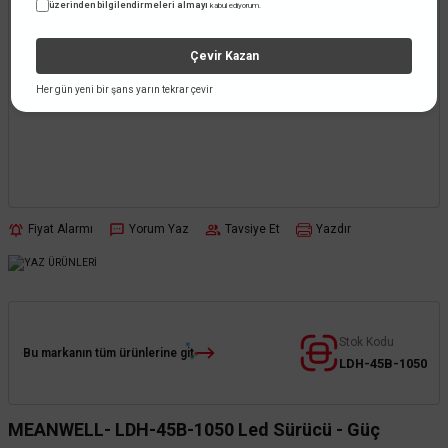
üzerinden bilgilendirmeleri almayı
kabul ediyorum.
Çevir Kazan
Her gün yeni bir şans yarın tekrar çevir
Fiyat Alarmı
Yorum Yaz
Tavsiye Et
Yazdır
Stok Kodu
Bu markanın tüm ürünlerine git
LDH-45B-1050
MEANWELL- LDH-45B-1050 Led Sürücü - Güç