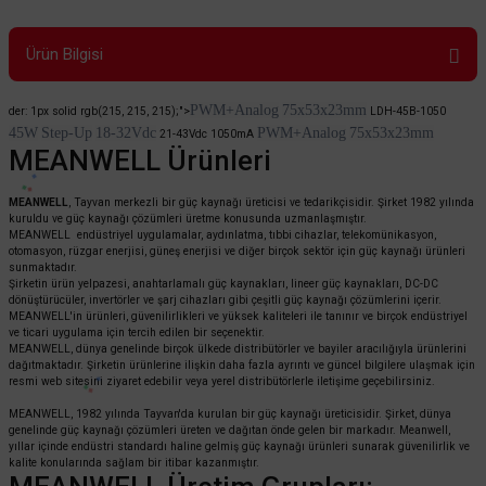
Ürün Bilgisi
PWM+Analog
75x53x23mm
der: 1px solid rgb(215, 215, 215);">
LDH-45B-1050
45W
Step-Up
18-32Vdc
PWM+Analog
75x53x23mm
21-43Vdc 1050mA
MEANWELL Ürünleri
MEANWELL
, Tayvan merkezli bir güç kaynağı üreticisi ve tedarikçisidir. Şirket 1982 yılında
kuruldu ve güç kaynağı çözümleri üretme konusunda uzmanlaşmıştır.
MEANWELL endüstriyel uygulamalar, aydınlatma, tıbbi cihazlar, telekomünikasyon,
otomasyon, rüzgar enerjisi, güneş enerjisi ve diğer birçok sektör için güç kaynağı ürünleri
sunmaktadır.
Şirketin ürün yelpazesi, anahtarlamalı güç kaynakları, lineer güç kaynakları, DC-DC
dönüştürücüler, invertörler ve şarj cihazları gibi çeşitli güç kaynağı çözümlerini içerir.
MEANWELL'in ürünleri, güvenilirlikleri ve yüksek kaliteleri ile tanınır ve birçok endüstriyel
ve ticari uygulama için tercih edilen bir seçenektir.
MEANWELL, dünya genelinde birçok ülkede distribütörler ve bayiler aracılığıyla ürünlerini
dağıtmaktadır. Şirketin ürünlerine ilişkin daha fazla ayrıntı ve güncel bilgilere ulaşmak için
resmi web sitesini ziyaret edebilir veya yerel distribütörlerle iletişime geçebilirsiniz.
MEANWELL, 1982 yılında Tayvan'da kurulan bir güç kaynağı üreticisidir. Şirket, dünya
genelinde güç kaynağı çözümleri üreten ve dağıtan önde gelen bir markadır. Meanwell,
yıllar içinde endüstri standardı haline gelmiş güç kaynağı ürünleri sunarak güvenilirlik ve
kalite konularında sağlam bir itibar kazanmıştır.